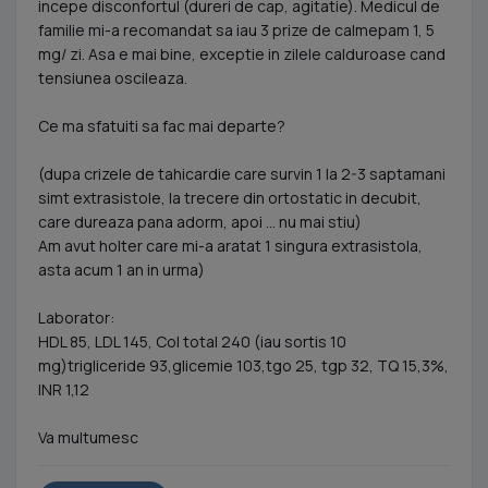
incepe disconfortul (dureri de cap, agitatie). Medicul de
familie mi-a recomandat sa iau 3 prize de calmepam 1, 5
mg/ zi. Asa e mai bine, exceptie in zilele calduroase cand
tensiunea oscileaza.
Ce ma sfatuiti sa fac mai departe?
(dupa crizele de tahicardie care survin 1 la 2-3 saptamani
simt extrasistole, la trecere din ortostatic in decubit,
care dureaza pana adorm, apoi ... nu mai stiu)
Am avut holter care mi-a aratat 1 singura extrasistola,
asta acum 1 an in urma)
Laborator:
HDL 85, LDL 145, Col total 240 (iau sortis 10
mg)trigliceride 93,glicemie 103,tgo 25, tgp 32, TQ 15,3%,
INR 1,12
Va multumesc