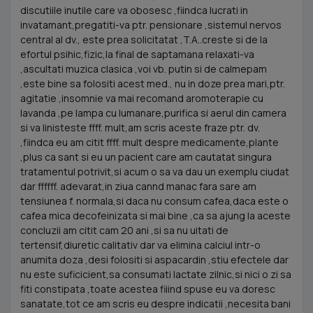
discutiile inutile care va obosesc ,fiindca lucrati in
invatamant,pregatiti-va ptr. pensionare ,sistemul nervos
central al dv., este prea solicitatat ,T.A..creste si de la
efortul psihic,fizic,la final de saptamana relaxati-va
,ascultati muzica clasica ,voi vb. putin si de calmepam
,este bine sa folositi acest med., nu in doze prea mari,ptr.
agitatie ,insomnie va mai recomand aromoterapie cu
lavanda ,pe lampa cu lumanare,purifica si aerul din camera
si va linisteste ffff. mult,am scris aceste fraze ptr. dv.
,fiindca eu am citit ffff. mult despre medicamente,plante
,plus ca sant si eu un pacient care am cautatat singura
tratamentul potrivit,si acum o sa va dau un exemplu ciudat
dar ffffff. adevarat,in ziua cannd manac fara sare am
tensiunea f. normala,si daca nu consum cafea,daca este o
cafea mica decofeinizata si mai bine ,ca sa ajung la aceste
concluzii am citit cam 20 ani ,si sa nu uitati de
tertensif,diuretic calitativ dar va elimina calciul intr-o
anumita doza ,desi folositi si aspacardin ,stiu efectele dar
nu este suficicient,sa consumati lactate zilnic,si nici o zi sa
fiti constipata ,toate acestea fiiind spuse eu va doresc
sanatate,tot ce am scris eu despre indicatii ,necesita bani