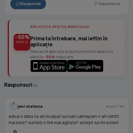
Raspunde
Raporteaza
APLICAȚIA SFATUL MEDICULUI
−50%
Prima ta întrebare, mai ieftin în
PÂNĂ LA
aplicație
Descarcă aplicația și pune prima întrebare cu
până la
−50%
reducere.
Raspunsuri
(6)
J
jeni stefania
acum 17 ani
adica o data ce ati inceput sa luati calmepam v-ati simtit
mai bine? sunteti o fire mai agitata? astept sa-mi scrieti.
0