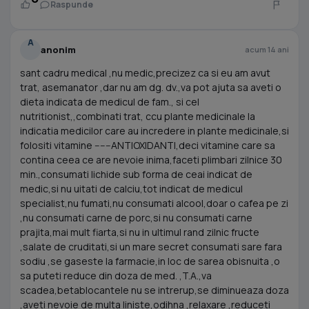
Raspunde
A
anonim
acum 14 ani
sant cadru medical ,nu medic,precizez ca si eu am avut
trat, asemanator ,dar nu am dg. dv.,va pot ajuta sa aveti o
dieta indicata de medicul de fam., si cel
nutritionist,,combinati trat, ccu plante medicinale la
indicatia medicilor care au incredere in plante medicinale,si
folositi vitamine ------ANTIOXIDANTI,deci vitamine care sa
contina ceea ce are nevoie inima,faceti plimbari zilnice 30
min.,consumati lichide sub forma de ceai indicat de
medic,si nu uitati de calciu,tot indicat de medicul
specialist,nu fumati,nu consumati alcool,doar o cafea pe zi
,nu consumati carne de porc,si nu consumati carne
prajita,mai mult fiarta,si nu in ultimul rand zilnic fructe
,salate de cruditati,si un mare secret consumati sare fara
sodiu ,se gaseste la farmacie,in loc de sarea obisnuita ,o
sa puteti reduce din doza de med. ,T.A.,va
scadea,betablocantele nu se intrerup,se diminueaza doza
,aveti nevoie de multa liniste,odihna ,relaxare ,reduceti