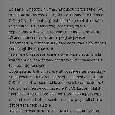
De 1 an si jumatate, in urma unui puseu de tensiune 15/9
si un atac de tahicardie 125, urmez tratament cu: concor
2,5mg (1/zi dimineata); prestarium 5mg (1/zi dimineata);
tertensif sr (1/zi dimineata); preductal mr 2/zi;
aspacardin 3/zi. plus calmepam 1,5 - 3 mg seara. Varsta
59 ani, lucrez in invatamant in prag de pensie.
Tratamentul a fost stabilit in urma consultarii a doi medici
cardiologi din care un prof.
In primele 6 luni toate au mers bine dupa o adaptare la
tratament de 2 saptamani cand am avut ceva ameteli si
fluctuatii de tensiune.
Dupa un timp, 6-8 luni au aparut: scaderea tensiunii dupa
coconcor 8/5 - 9/6 si revenirea ei in aceeasi zi sau dupa
2-3 zile, cand re-apare tahicardie pe o tensiune de 14/8
(tensiunea mea de confort este 11,5/7). La controlul din
luna iunie a rezultat bradicardie si prof a fost pe punctul
de a-mi elimina betablocantul, dar s-a razgandit si mi-a
dat tertensif 1cp la 2 zile.
Tensiunea oscileaza intre 8- 14 UNEORI, chiar 15 cand