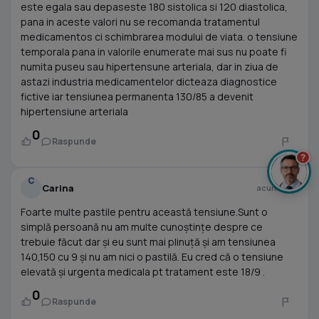
este egala sau depaseste 180 sistolica si 120 diastolica,
pana in aceste valori nu se recomanda tratamentul
medicamentos ci schimbrarea modului de viata. o tensiune
temporala pana in valorile enumerate mai sus nu poate fi
numita puseu sau hipertensune arteriala, dar in ziua de
astazi industria medicamentelor dicteaza diagnostice
fictive iar tensiunea permanenta 130/85 a devenit
hipertensiune arteriala
0
Raspunde
?
C
Carina
acum 2 ani
Foarte multe pastile pentru această tensiune.Sunt o
simplă persoană nu am multe cunoștințe despre ce
trebuie făcut dar și eu sunt mai plinuță și am tensiunea
140,150 cu 9 și nu am nici o pastilă. Eu cred că o tensiune
elevată și urgenta medicala pt tratament este 18/9 .
0
Raspunde