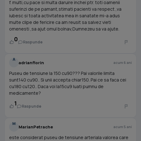
f. multi,cu pace si multa daruire inchei ptr. toti oamenii
suferinzi de pe pamant,stimati pacienti va respect ,va
iubesc si toata activitatea mea in sanatate mi-a adus
multe clipe de fericire ca am reusit sa salvez vieti
omenesti ,sa ajut omul bolnav,Dumnezeu sa va ajute.
0
Raspunde
A
adrianflorin
acum 6 ani
Puseu de tensiune la 150 cu90??? Pai valorile limita
sunt140 cu90.. Si unii accepta chiar150. Pai ce sa faca cei
cu180 cu120.. Daca voi la15cu9 luati pumnu de
medicamente?
1
Raspunde
M
MarianPetrache
acum 5 ani
este considerat puseu de tensiune arteriala valorea care