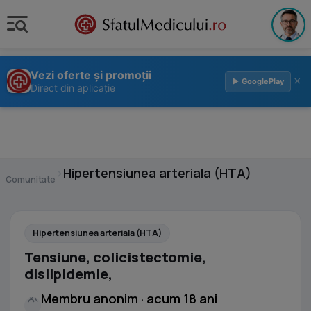
Vezi oferte și promoții
×
▶ GooglePlay
Direct din aplicație
›
Hipertensiunea arteriala (HTA)
Comunitate
Hipertensiunea arteriala (HTA)
Tensiune, colicistectomie,
dislipidemie,
Membru anonim · acum 18 ani