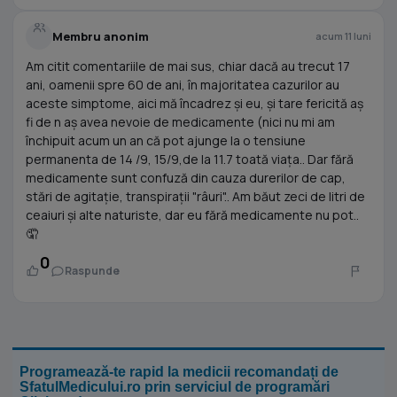
Membru anonim
acum 11 luni
Am citit comentariile de mai sus, chiar dacă au trecut 17
ani, oamenii spre 60 de ani, în majoritatea cazurilor au
aceste simptome, aici mă încadrez și eu, și tare fericită aș
fi de n aș avea nevoie de medicamente (nici nu mi am
închipuit acum un an că pot ajunge la o tensiune
permanenta de 14 /9, 15/9,de la 11.7 toată viața.. Dar fără
medicamente sunt confuză din cauza durerilor de cap,
stări de agitație, transpirații "râuri".. Am băut zeci de litri de
ceaiuri și alte naturiste, dar eu fără medicamente nu pot..
🤦
0
Raspunde
Programează-te rapid la medicii recomandați de
SfatulMedicului.ro prin serviciul de programări