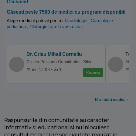
Clickmed
Găsești peste 7500 de medici cu program disponibil
Alege medicul potrivit pentru:
Cardiologie
,
Cardiologie
pediatrica
,
Chirurgie cardio-vasculara
.
Dr. Crisu Mihail Corneliu
Tehn
Clinica Polisano Constitutiei - Sibiu
Affid
📅 din 12.08 • 👍 1
📅 di
Rezervă
Mai multi medici >
Raspunsurile din comunitate au caracter
informativ si educational si nu inlocuiesc
consultul medical de specialitate realizat in