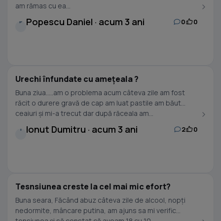
am rămas cu ea...
Popescu Daniel · acum 3 ani
0
0
P
Urechi înfundate cu amețeala ?
Buna ziua…..am o problema acum câteva zile am fost
răcit o durere gravă de cap am luat pastile am băut
ceaiuri și mi-a trecut dar după răceala am...
Ionut Dumitru · acum 3 ani
2
0
I
Tesnsiunea creste la cel mai mic efort?
Buna seara, Făcând abuz câteva zile de alcool, nopți
nedormite, mâncare putina, am ajuns sa mi verific
tensiunea și să constat că aveam 18 cu 10,...