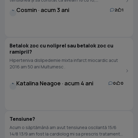
Cosmin · acum 3 ani
2
1
C
Betalok zoc cu noliprel sau betalok zoc cu
ramipril?
Hiperteniva dislipedemie mixta infarct miocardic acut
2016 am 50 ani Multumesc .
Katalina Neagoe · acum 4 ani
0
0
K
Tensiune?
Acum o săptămână am avut tensiunea oscilantă 15/6
14/8 13/9 am fost la cardiolog mi sa prescris tratament