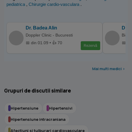
pediatrica
,
Chirurgie cardio-vasculara
.
Dr. Badea Alin
Dr. 
Doppler Clinic - Bucuresti
Bio T
📅 din 01.09 • 👍 70
📅 di
Rezervă
Mai multi medici >
Grupuri de discutii similare
Hipertensiune
Hipertensivi
Hipertensiune intracraniana
Afectiuni si tulburari cardiovasculare