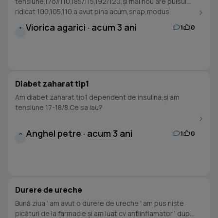
tensiune,17o//110,185/115,192/120,și mai nou are pulsul
ridicat 100,105,110.a avut pina acum,snap,modus
in,aspenter.Acum a primit...
Viorica agarici · acum 3 ani
1
0
V
Diabet zaharat tip1
Am diabet zaharat tip1 dependent de insulina,și am
tensiune 17-18/8.Ce sa iau?
Anghel petre · acum 3 ani
1
0
A
Durere de ureche
Bună ziua ' am avut o durere de ureche ' am pus niște
picături de la farmacie și am luat cv antiinflamator ' după