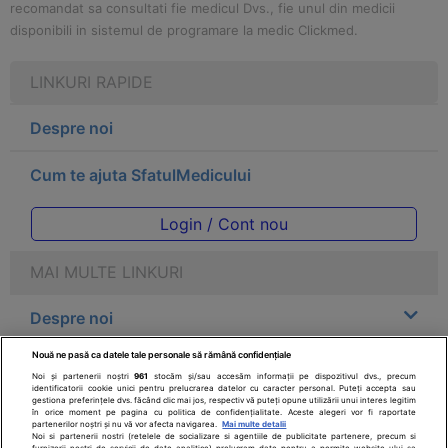
recomandat sa consultati fie medicul Dvs., fie unul din medicii
disponibili in sistemul de programare la medic Clickmed.
LINKURI RAPIDE
Despre noi
Cum te ajuta SfatulMedicului
Login / Cont nou
MAI MULTE LINKURI
Despre noi
Nouă ne pasă ca datele tale personale să rămână confidențiale
Legal
Noi și partenerii noștri
961
stocăm și/sau accesăm informații pe dispozitivul dvs., precum
identificatorii cookie unici pentru prelucrarea datelor cu caracter personal. Puteți accepta sau
gestiona preferințele dvs. făcând clic mai jos, respectiv vă puteți opune utilizării unui interes legitim
Drepturile consumatorului
în orice moment pe pagina cu politica de confidențialitate. Aceste alegeri vor fi raportate
partenerilor noștri și nu vă vor afecta navigarea.
Mai multe detalii
Noi si partenerii nostri (retelele de socializare si agentiile de publicitate partenere, precum si
furnizorii nostri de servicii de date analitice) prelucram date pentru a permite website-ului sa