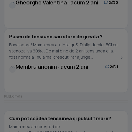
Gheorghe Valentina · acum 2 ani
2
0
G
Puseu de tensiune sau stare de greata ?
Buna seara! Mama mea are Hta gr 3, Dislipidemie, BCI cu
stenoza iva 60%, . De mai bine de 2 ani tensiunea ei a
fost normala , nu a mai crescut, rar ajunge...
Membru anonim · acum 2 ani
2
1
Cum pot scădea tensiunea și pulsul f mare?
Mama mea are creșteri de