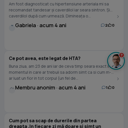
Am fost diagnosticat cu hipertensiune arteriala mi sa
recomandat tandesar și caverdilol iar seara sintron. Și
caverdilol după cum urmează. Dimineața o...
Gabriela · acum 4 ani
2
0
G
?
Ce pot avea, este legat de HTA?
Buna ziua, am 23 de ani iar de ceva timp seara exact in
momentul in care ar trebuii sa adorm simt ca si cum m-
ar luat un fior in tot corpul (un fel de...
Membru anonim · acum 4 ani
1
0
Cum pot sa scap de durerile din partea
dreapta .In fiecare zi mă doare și simt un