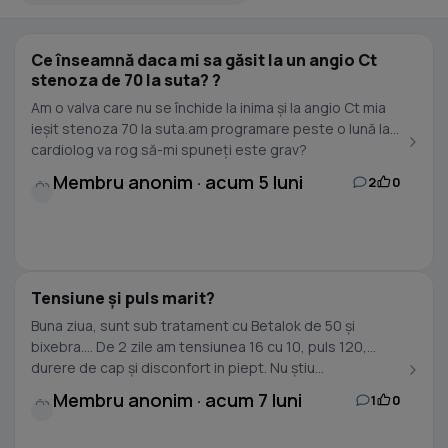
Ce înseamnă daca mi sa găsit la un angio Ct
stenoza de 70 la suta? ?
Am o valva care nu se închide la inima și la angio Ct mia
ieșit stenoza 70 la suta.am programare peste o lună la
cardiolog va rog să-mi spuneți este grav?
Membru anonim · acum 5 luni
2
0
Tensiune și puls marit?
Buna ziua, sunt sub tratament cu Betalok de 50 și
bixebra.... De 2 zile am tensiunea 16 cu 10, puls 120,
durere de cap și disconfort in piept. Nu știu...
Membru anonim · acum 7 luni
1
0