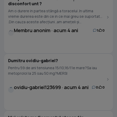
disconfort unt ?
Am o durere in partea stângă a toracelui .In ultima
vreme durerea este din ce in ce mai greu se suportat
.Din cauza aceste afecțiuni ,am amețeli și...
Membru anonim · acum 4 ani
1
0
Dumitru ovidiu-gabriel?
Pentru 59 de ani tensiunea 15/10,16/11e mare?Sa iau
metoprolol la 25 sau 50 mg?MERSI
ovidiu-gabriel123699 · acum 4 ani
0
0
O