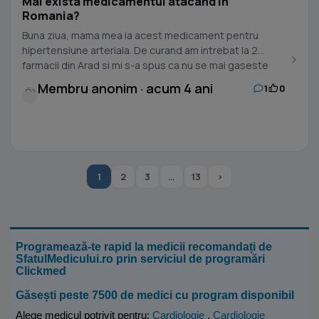
Mai exista medicamentul atacand in
Romania?
Buna ziua, mama mea ia acest medicament pentru
hipertensiune arteriala. De curand am intrebat la 2
farmacii din Arad si mi s-a spus ca nu se mai gaseste
pe...
Membru anonim · acum 4 ani
1
0
1
2
3
…
13
›
Programează-te rapid la medicii recomandați de
SfatulMedicului.ro prin serviciul de programări
Clickmed
Găsești peste 7500 de medici cu program disponibil
Alege medicul potrivit pentru:
Cardiologie
,
Cardiologie