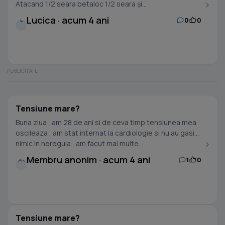
Atacand 1/2 seara betaloc 1/2 seara și...
Lucica · acum 4 ani
0
0
L
Tensiune mare?
Buna ziua , am 28 de ani si de ceva timp tensiunea mea
oscileaza , am stat internat la cardiologie si nu au gasit
nimic in neregula , am facut mai multe...
Membru anonim · acum 4 ani
1
0
Tensiune mare?