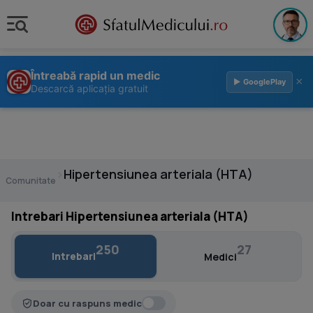
Întreabă rapid un medic
×
▶ GooglePlay
Descarcă aplicația gratuit
›
Hipertensiunea arteriala (HTA)
Comunitate
Intrebari Hipertensiunea arteriala (HTA)
250
27
Intrebari
Medici
Doar cu raspuns medic