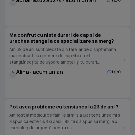
adriana28295274 · acum un an
Ma confrut cu niste dureri de cap si de
urechea stanga la ce specializare sa merg?
Am 39 de ani sunt plecata din tara iar de o săptămână
ma confrunt cu o durere de cap și a urechi
stangi,însoțită de ușoare amețeli și tulburări...
Alina · acum un an
1
0
A
Pot avea probleme cu tensiunea la 23 de ani ?
Am fost la medicul de familie și mi s a luat tensiunea mi s
a spus ca este 13/8 și pasul 98 mi s a spus sa merg la un
cardiolog de urgență pentru ca...