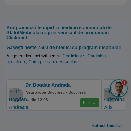
Programează-te rapid la medicii recomandați de
SfatulMedicului.ro prin serviciul de programări
Clickmed
Găsești peste 7500 de medici cu program disponibil
Alege medicul potrivit pentru:
Cardiologie
,
Cardiologie
pediatrica
,
Chirurgie cardio-vasculara
.
?
Dr. Bogdan Andrada
Dr. 
Neurohope Bucuresti - Bucuresti
Affid
📅 din 12.08
📅 di
Rezervă
Mai multi medici >