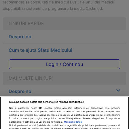
recomandat sa consultati fie medicul Dvs., fie unul din medicii
disponibili in sistemul de programare la medic Clickmed.
LINKURI RAPIDE
Despre noi
Cum te ajuta SfatulMedicului
Login / Cont nou
MAI MULTE LINKURI
Despre noi
Nouă ne pasă ca datele tale personale să rămână confidențiale
Legal
Noi și partenerii noștri
961
stocăm și/sau accesăm informații pe dispozitivul dvs., precum
identificatorii cookie unici pentru prelucrarea datelor cu caracter personal. Puteți accepta sau
gestiona preferințele dvs. făcând clic mai jos, respectiv vă puteți opune utilizării unui interes legitim
Drepturile consumatorului
în orice moment pe pagina cu politica de confidențialitate. Aceste alegeri vor fi raportate
partenerilor noștri și nu vă vor afecta navigarea.
Mai multe detalii
Noi si partenerii nostri (retelele de socializare si agentiile de publicitate partenere, precum si
furnizorii nostri de servicii de date analitice) prelucram date pentru a permite website-ului sa