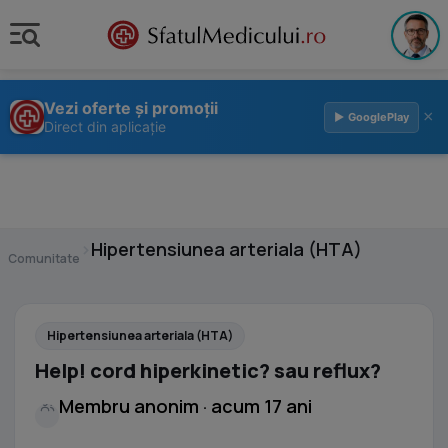
Vezi oferte și promoții
×
▶ GooglePlay
Direct din aplicație
›
Hipertensiunea arteriala (HTA)
Comunitate
Hipertensiunea arteriala (HTA)
Help! cord hiperkinetic? sau reflux?
Membru anonim · acum 17 ani