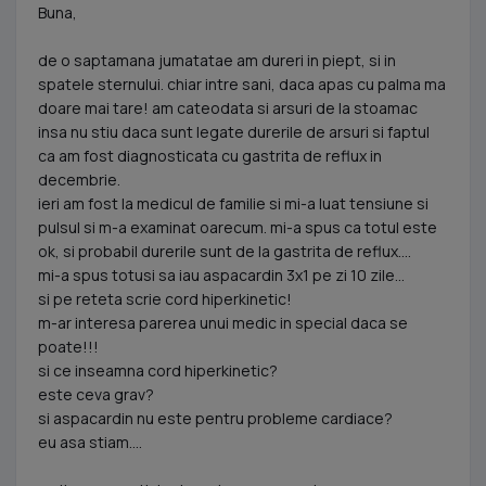
Buna,
de o saptamana jumatatae am dureri in piept, si in
spatele sternului. chiar intre sani, daca apas cu palma ma
doare mai tare! am cateodata si arsuri de la stoamac
insa nu stiu daca sunt legate durerile de arsuri si faptul
ca am fost diagnosticata cu gastrita de reflux in
decembrie.
ieri am fost la medicul de familie si mi-a luat tensiune si
pulsul si m-a examinat oarecum. mi-a spus ca totul este
ok, si probabil durerile sunt de la gastrita de reflux....
mi-a spus totusi sa iau aspacardin 3x1 pe zi 10 zile...
si pe reteta scrie cord hiperkinetic!
m-ar interesa parerea unui medic in special daca se
poate!!!
si ce inseamna cord hiperkinetic?
este ceva grav?
si aspacardin nu este pentru probleme cardiace?
eu asa stiam....