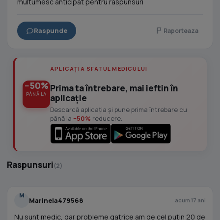
multumesc anticipat pentru raspunsuri
Raspunde
Raporteaza
APLICAȚIA SFATUL MEDICULUI
−50%
Prima ta întrebare, mai ieftin în
PÂNĂ LA
aplicație
Descarcă aplicația și pune prima întrebare cu
până la
−50%
reducere.
Raspunsuri
(2)
M
Marinela479568
acum 17 ani
Nu sunt medic, dar probleme gatrice am de cel putin 20 de