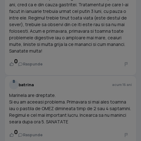
ani, cred ca e din cauza gastritei. Tratamentul pe care l-ai
facut in ianuarie trebuia urmat cel putin 3 luni, cu pauza o
intre ele. Regimul trebie tinut toata viata (este destul de
sever), trebuie sa observi din ce iti este rau si sa nu mai
folosesti. Acum e primavara, primavara si toamna toate
problemele digestive iau o amploare mai mare, ceaiuri
multe, liniste si multa grija la ce mananci si cum mananci.
Sanatate multa!
0
Raspunde
B
batrina
acum 16 ani
Marinela are dreptate.
Si eu am aceeasi problema. Primavara si mai ales toamna
iau o pastila de OMEZ dimineata timp de 2 sau 4 saptamini.
Regimul e cel mai important lucru. Incearca sa nu maninci
seara dupa ora 5. SANATATE
0
Raspunde