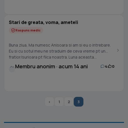
Stari de greata, voma, ameteli
Raspuns medic
Buna ziua, Ma numesc Anisoara si am si eu o intrebare.
Eu si cu sotul meu ne straduim de ceva vreme pt un
fratior/surioara pt fiica noastra. Luna aceasta...
Membru anonim · acum 14 ani
4
0
‹
1
2
3