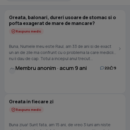
Greata, balonari, dureri usoare de stomac si o
pofta exagerat de mare de mancare?
Raspuns medic
Buna, Numele meu este Raul, am 33 de ani si de exact
un an de zile ma confrunt cu o problema la care medicii
nu ii dau de cap. Totul a incepul anul trecut...
Membru anonim · acum 9 ani
22
9
Greata in fiecare zi
Raspuns medic
Buna ziua! Sunt fata, am 15 ani, de vreo 3 luni am niste