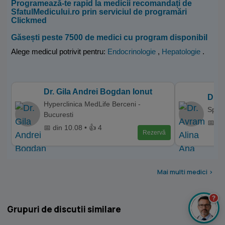
Programează-te rapid la medicii recomandați de
SfatulMedicului.ro prin serviciul de programări
Clickmed
Găsești peste 7500 de medici cu program disponibil
Alege medicul potrivit pentru:
Endocrinologie
,
Hepatologie
.
Dr. Gila Andrei Bogdan Ionut
Dr. 
Hyperclinica MedLife Berceni -
Spita
Bucuresti
📅 di
📅 din 10.08 • 👍 4
Rezervă
Mai multi medici >
?
Grupuri de discutii similare