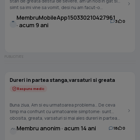
stari de greata destul de severe, am un nod in gat si
simt sa imi vine sa vomit, desi nu am facut-o...
MembruMobileApp150330210427961
3
0
M
· acum 9 ani
Dureri in partea stanga,varsaturi si greata
Raspuns medic
Buna ziua, Am si eu urmatoarea problema... De ceva
timp ma confrunt cu urmatoarele simptome: sunt
obosita, greata, varsaturi si mai ales dureri in partea...
Membru anonim · acum 14 ani
18
0