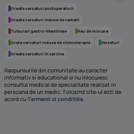
Greata varsaturi postoperatorii
Greata varsaturi induse de radiatii
Tulburari gastro-intestinale
Rau de miscare
Greta varsaturi induse de chimioterapie
Varsaturi
Greata varsaturi in sarcina
Raspunsurile din comunitate au caracter
informativ si educational si nu inlocuiesc
consultul medical de specialitate realizat in
persoana de un medic. Folosind site-ul esti de
acord cu
Termenii si conditiile
.