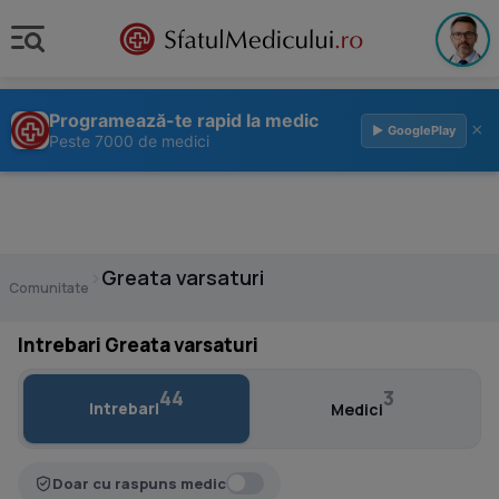
Programează-te rapid la medic
×
▶ GooglePlay
Peste 7000 de medici
›
Greata varsaturi
Comunitate
Intrebari Greata varsaturi
44
3
Intrebari
Medici
Doar cu raspuns medic