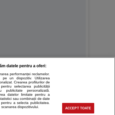
răm datele pentru a oferi:
Stiri medicale
urarea performanței reclamelor.
 pe un dispozitiv. Utilizarea
ucational. Ele nu pot substitui consultul medical direct si
onalizat. Crearea profilurilor de
a consultati fie medicul Dvs., fie unul dintre medicii pe care
 pentru selectarea publicității
u publicitate personalizată.
area datelor limitate pentru a
statistici sau combinații de date
e pentru a selecta publicitatea.
tru pacient
 scanarea dispozitivului.
ACCEPT TOATE
nici si cabinete