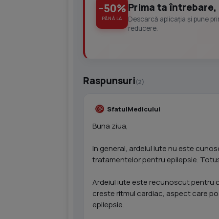
Prima ta întrebare, 
−50%
Descarcă aplicația și pune pr
PÂNĂ LA
reducere.
Raspunsuri
(2)
SfatulMedicului
Buna ziua,
In general, ardeiul iute nu este cuno
tratamentelor pentru epilepsie. Totusi
Ardeiul iute este recunoscut pentru c
creste ritmul cardiac, aspect care po
epilepsie.