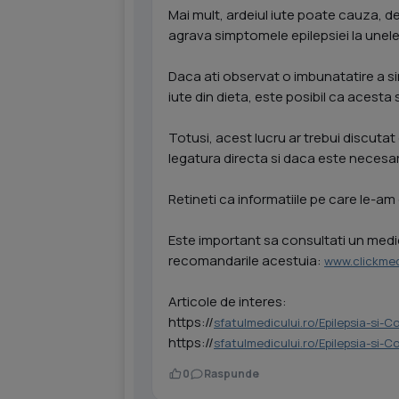
Mai mult, ardeiul iute poate cauza, 
agrava simptomele epilepsiei la unel
Daca ati observat o imbunatatire a si
iute din dieta, este posibil ca acesta s
Totusi, acest lucru ar trebui discutat
legatura directa si daca este necesar
Retineti ca informatiile pe care le-am 
Este important sa consultati un medic 
recomandarile acestuia:
www.clickmed
Articole de interes:
https://
sfatulmedicului.ro/Epilepsia-si-
https://
sfatulmedicului.ro/Epilepsia-si-C
0
Raspunde