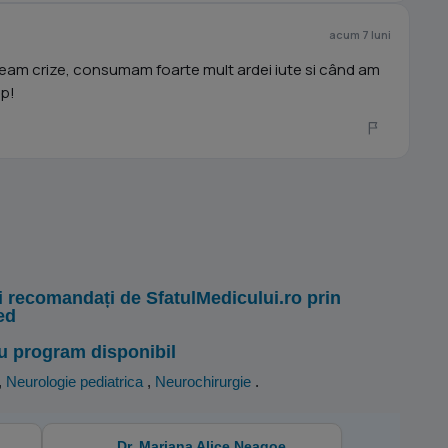
acum 7 luni
am crize, consumam foarte mult ardei iute si când am
mp!
i recomandați de SfatulMedicului.ro prin
ed
u program disponibil
,
Neurologie pediatrica
,
Neurochirurgie
.
Dr. Mariana Alice Neagoe