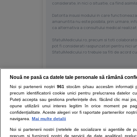
considerate, in nici o situatie, ca fiind asim
Datorita insusi modului in care functioneaza
amanuntita nu este posibila, prin urmare, in
ca alternativa a consultului medical realizat
SfatulMedicului.ro, precum si toti colaborator
pot fi considerati raspunzatori pentru nici un
SfatulMedicului.ro trebuie sa fiti de acord c
Nouă ne pasă ca datele tale personale să rămână confi
Resurse:
Autoevaluare simptome
Interpre
Noi și partenerii noștri
961
stocăm și/sau accesăm informații pe
precum identificatorii cookie unici pentru prelucrarea datelor c
Opiniile avizate ale medicilor, sfaturile si orice alt
Puteți accepta sau gestiona preferințele dvs. făcând clic mai jos,
nici diagnosticul stabilit in urma investigatiilor si 
opune utilizării unui interes legitim în orice moment pe pag
ii punem la dispozitie pentru programare in sistem
confidențialitate. Aceste alegeri vor fi raportate partenerilor noștr
navigarea.
Mai multe detalii
Despre noi
Legal
Noi si partenerii nostri (retelele de socializare si agentiile de p
Despre noi
Termeni si conditii
precum si furnizorii nostri de servicii de date analitice) prel