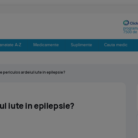
programa
7500 de 
anatate A-Z
Medicamente
Suplimente
Cauta medic
e periculos ardeiul iute in epilepsie?
ul iute in epilepsie?