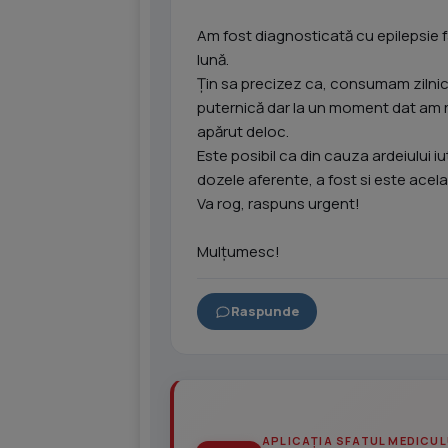
Am fost diagnosticată cu epilepsie fa
lună.
Țin sa precizez ca, consumam zilnic,
puternică dar la un moment dat am ren
apărut deloc.
Este posibil ca din cauza ardeiului i
dozele aferente, a fost si este acela
Va rog, raspuns urgent!
Mulțumesc!
Raspunde
APLICAȚIA SFATUL MEDICUL