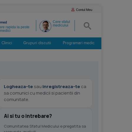
Contul Meu
Cere sfatul
medicului
re rapida la peste
medici
Clinici
Grupuri discutii
Programari medic
Logheaza-te
sau
inregistreaza-te
ca
sa comunici cu medicii si pacientii din
comunitate.
Ai si tu o intrebare?
Comunitatea Sfatul Medicului e pregatita sa
raspunda, gratuit.