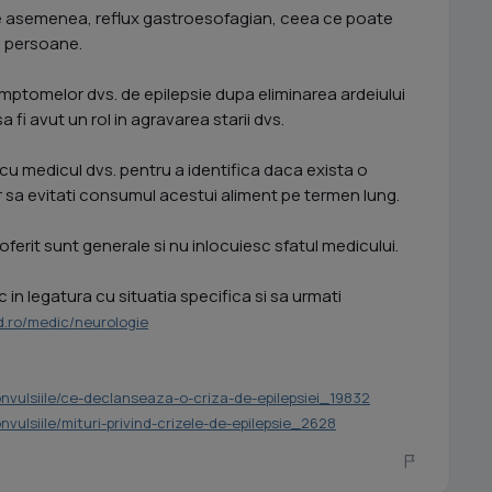
de asemenea, reflux gastroesofagian, ceea ce poate
e persoane.
mptomelor dvs. de epilepsie dupa eliminarea ardeiului
a fi avut un rol in agravarea starii dvs.
 cu medicul dvs. pentru a identifica daca exista o
 sa evitati consumul acestui aliment pe termen lung.
oferit sunt generale si nu inlocuiesc sfatul medicului.
in legatura cu situatia specifica si sa urmati
.ro/medic/neurologie
Convulsiile/ce-declanseaza-o-criza-de-epilepsiei_19832
onvulsiile/mituri-privind-crizele-de-epilepsie_2628