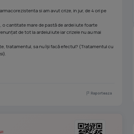
rmacorezistenta si am avut crize, in jur, de 4 ori pe
 o cantitate mare de pastă de ardei iute foarte
unțat de tot la ardeiul iute iar crizele nu au mai
ute, tratamentul, sa nu își facă efectul? (Tratamentul cu
si).
Raporteaza
UI