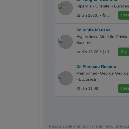
Hiperdia - Oltenitei - Bucures
📅 din 10.08 • 👍 5
Reze
Dr. Ionita Mariana
Hyperclinica MedLife Grivita 
Bucuresti
📅 din 18.08 • 👍 1
Reze
Dr. Florescu Roxana
Memormed- George George
- Bucuresti
📅 din 11.09
Reze
Raspunsurile oferite prin intermediul site-ulu