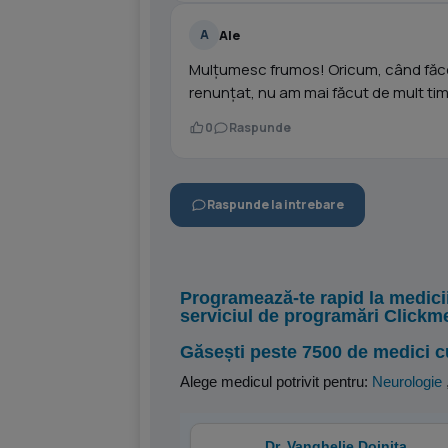
Ale
A
Mulțumesc frumos! Oricum, când făce
renunțat, nu am mai făcut de mult ti
0
Raspunde
Raspunde la intrebare
Programează-te rapid la medici
serviciul de programări Clickm
Găsești peste 7500 de medici c
Alege medicul potrivit pentru:
Neurologie
Dr. Vanghelie Doinita