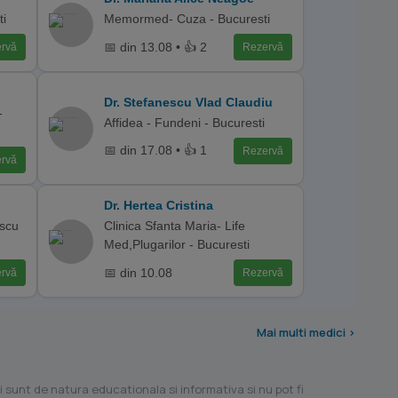
ti
Memormed- Cuza - Bucuresti
📅 din 13.08 • 👍 2
rvă
Rezervă
Dr. Stefanescu Vlad Claudiu
-
Affidea - Fundeni - Bucuresti
📅 din 17.08 • 👍 1
Rezervă
rvă
Dr. Hertea Cristina
scu
Clinica Sfanta Maria- Life
Med,Plugarilor - Bucuresti
📅 din 10.08
rvă
Rezervă
Mai multi medici >
i sunt de natura educationala si informativa si nu pot fi