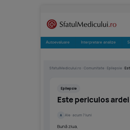
Autoevaluare
Interpretare analize
S
SfatulMedicului.ro
›
Comunitate
›
Epilepsie
›
Est
Epilepsie
Este periculos ardei
Ale · acum 7 luni
A
Bună ziua,