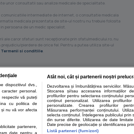
ilate unor consultatii sau analize medicale de specialitate.
 comunicatiile intermediate de internet, o consultatie medicala
formatia medicala prezentata de site-ul nostru nu trebuie folosita
 in persoana de un medic specialist.
ii ale caror sfaturi sunt recepţionate prin sfatulmedicului.ro, nu
 prejudiciu/pierdere de orice fel. Pentru a putea utiliza site-ul
u
Termenii si conditiile
.
dențiale
Atât noi, cât și partenerii noștri preluc
tare analize
Specialitati medicale
Boli si afectiuni
Calculatoare
 dispozitivul dvs.,
Dezvoltarea și îmbunătățirea serviciilor. Măs
u caracter personal.
Stocarea și/sau accesarea informațiilor de
e informatii despre sanatate disponibile pe sfatulmedicului.ro au scop informativ si ed
profilurilor pentru selectarea conținutului pers
 respectiv vă puteți
analizelor medicale. Va sfatuim, ca pe langa informatia primita pe sfatulmedicului.ro s
conținut personalizat. Utilizarea profilurilor
ina cu politica de
personalizate. Crearea profilurilor pentr
ul de programari la medic Clickmed.
i și nu vă vor afecta
Măsurarea performanței conținutului. Utiliz
selecta conținutul. Înțelegerea publicului prin 
din surse diferite. Utilizarea de date limitat
Drepturile consumatorului
Parteneri
Pen
Date precise de geolocație și identificarea prin
ublicitate partenere,
Protectia consumatorilor -
Inscriere clinica
Cli
Listă parteneri (furnizori)
ucram date pentru a