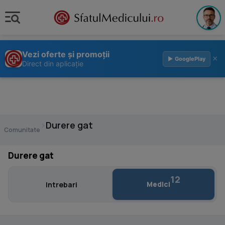
Vezi oferte și promoții
×
▶ GooglePlay
Direct din aplicație
›
Durere gat
Comunitate
Durere gat
12
Medici
Intrebari