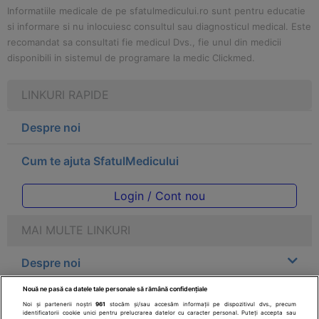
Informatiile medicale de pe sfatulmedicului.ro sunt pentru educatie
si informare si nu inlocuiesc consultul sau diagnosticul medical. Este
recomandat sa consultati fie medicul Dvs., fie unul din medicii
disponibili in sistemul de programare la medic Clickmed.
LINKURI RAPIDE
Despre noi
Cum te ajuta SfatulMedicului
Login / Cont nou
MAI MULTE LINKURI
Despre noi
Nouă ne pasă ca datele tale personale să rămână confidențiale
Legal
Noi și partenerii noștri
961
stocăm și/sau accesăm informații pe dispozitivul dvs., precum
identificatorii cookie unici pentru prelucrarea datelor cu caracter personal. Puteți accepta sau