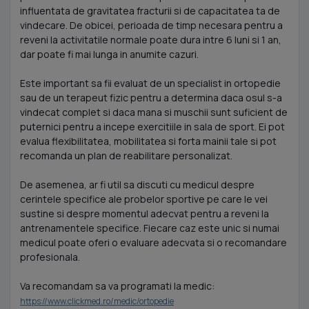
influentata de gravitatea fracturii si de capacitatea ta de
vindecare. De obicei, perioada de timp necesara pentru a
reveni la activitatile normale poate dura intre 6 luni si 1 an,
dar poate fi mai lunga in anumite cazuri.
Este important sa fii evaluat de un specialist in ortopedie
sau de un terapeut fizic pentru a determina daca osul s-a
vindecat complet si daca mana si muschii sunt suficient de
puternici pentru a incepe exercitiile in sala de sport. Ei pot
evalua flexibilitatea, mobilitatea si forta mainii tale si pot
recomanda un plan de reabilitare personalizat.
De asemenea, ar fi util sa discuti cu medicul despre
cerintele specifice ale probelor sportive pe care le vei
sustine si despre momentul adecvat pentru a reveni la
antrenamentele specifice. Fiecare caz este unic si numai
medicul poate oferi o evaluare adecvata si o recomandare
profesionala.
Va recomandam sa va programati la medic:
https://www.clickmed.ro/medic/ortopedie