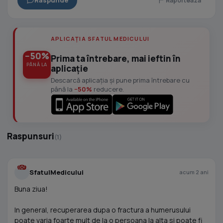
Raspunde
Raporteaza
APLICAȚIA SFATUL MEDICULUI
−50%
Prima ta întrebare, mai ieftin în
PÂNĂ LA
aplicație
Descarcă aplicația și pune prima întrebare cu
până la
−50%
reducere.
Raspunsuri
(1)
SfatulMedicului
acum 2 ani
Buna ziua!
In general, recuperarea dupa o fractura a humerusului
poate varia foarte mult de la o persoana la alta si poate fi