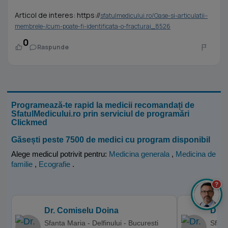
Articol de interes: https://
sfatulmedicului.ro/Oase-si-articulatii--
membrele-/cum-poate-fi-identificata-o-fracturai_8526
0
Raspunde
Programează-te rapid la medicii recomandați de
SfatulMedicului.ro prin serviciul de programări
Clickmed
Găsești peste 7500 de medici cu program disponibil
Alege medicul potrivit pentru:
Medicina generala
,
Medicina de
familie
,
Ecografie
.
?
Dr. Comiselu Doina
Dr. 
Sfanta Maria - Delfinului - Bucuresti
Sfant