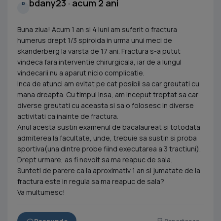
bdany23 · acum 2 ani
B
Buna ziua! Acum 1 an si 4 luni am suferit o fractura
humerus drept 1/3 spiroida in urma unui meci de
skanderberg la varsta de 17 ani. Fractura s-a putut
vindeca fara interventie chirurgicala, iar de a lungul
vindecarii nu a aparut nicio complicatie.
Inca de atunci am evitat pe cat posibil sa car greutati cu
mana dreapta. Cu timpul insa, am inceput treptat sa car
diverse greutati cu aceasta si sa o folosesc in diverse
activitati ca inainte de fractura.
Anul acesta sustin examenul de bacalaureat si totodata
admiterea la facultate, unde, trebuie sa sustin si proba
sportiva(una dintre probe fiind executarea a 3 tractiuni).
Drept urmare, as fi nevoit sa ma reapuc de sala.
Sunteti de parere ca la aproximativ 1 an si jumatate de la
fractura este in regula sa ma reapuc de sala?
Va multumesc!