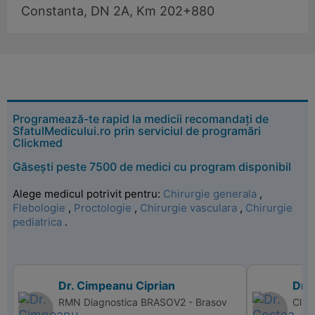
Constanta, DN 2A, Km 202+880
Programează-te rapid la medicii recomandați de
SfatulMedicului.ro prin serviciul de programări
Clickmed
Găsești peste 7500 de medici cu program disponibil
Alege medicul potrivit pentru:
Chirurgie generala
,
Flebologie
,
Proctologie
,
Chirurgie vasculara
,
Chirurgie
pediatrica
.
Dr. Cimpeanu Ciprian
Dr. 
RMN Diagnostica BRASOV2 - Brasov
Clini