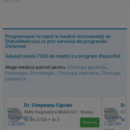
Programează-te rapid la medicii recomandați de
SfatulMedicului.ro prin serviciul de programări
Clickmed
Găsești peste 7500 de medici cu program disponibil
Alege medicul potrivit pentru:
Chirurgie generala
,
Flebologie
,
Proctologie
,
Chirurgie vasculara
,
Chirurgie
pediatrica
.
Dr. Cimpeanu Ciprian
Dr. 
RMN Diagnostica BRASOV2 - Brasov
Clini
📅 din 07.08 • 👍 3
📅 d
Rezervă