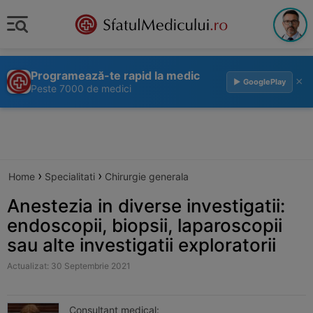
Programează-te rapid la medic
×
▶ GooglePlay
Peste 7000 de medici
›
›
Home
Specialitati
Chirurgie generala
Anestezia in diverse investigatii:
endoscopii, biopsii, laparoscopii
sau alte investigatii exploratorii
Actualizat: 30 Septembrie 2021
Consultant medical: