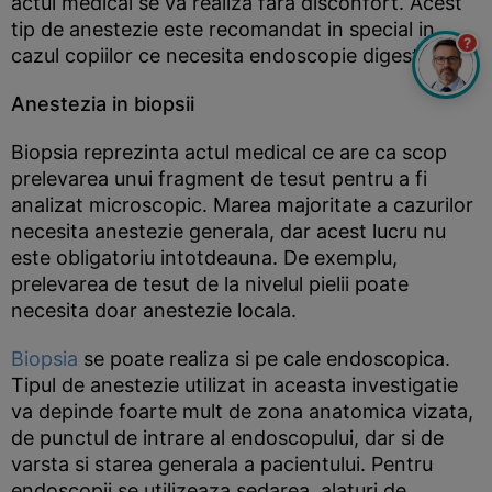
actul medical se va realiza fara disconfort. Acest
tip de anestezie este recomandat in special in
?
cazul copiilor ce necesita endoscopie digestiva.
Anestezia in biopsii
Biopsia reprezinta actul medical ce are ca scop
prelevarea unui fragment de tesut pentru a fi
analizat microscopic. Marea majoritate a cazurilor
necesita anestezie generala, dar acest lucru nu
este obligatoriu intotdeauna. De exemplu,
prelevarea de tesut de la nivelul pielii poate
necesita doar anestezie locala.
Biopsia
se poate realiza si pe cale endoscopica.
Tipul de anestezie utilizat in aceasta investigatie
va depinde foarte mult de zona anatomica vizata,
de punctul de intrare al endoscopului, dar si de
varsta si starea generala a pacientului. Pentru
endoscopii se utilizeaza sedarea, alaturi de