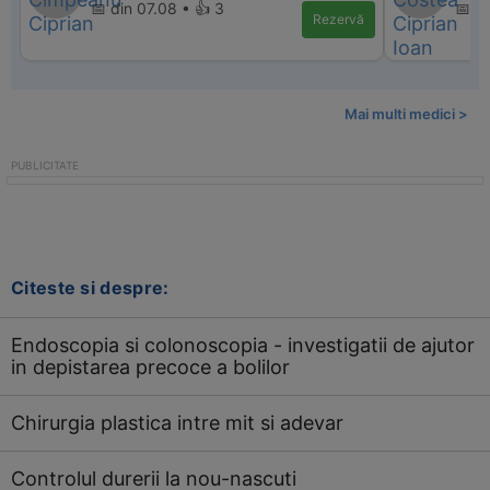
📅 din 07.08 • 👍 3
📅 d
Rezervă
Mai multi medici >
Citeste si despre:
Endoscopia si colonoscopia - investigatii de ajutor
in depistarea precoce a bolilor
Chirurgia plastica intre mit si adevar
Controlul durerii la nou-nascuti