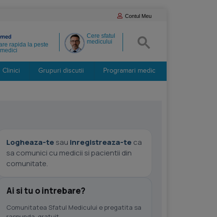
Contul Meu
Cere sfatul
medicului
re rapida la peste
medici
Clinici
Grupuri discutii
Programari medic
Logheaza-te
sau
inregistreaza-te
ca
sa comunici cu medicii si pacientii din
comunitate.
Ai si tu o intrebare?
Comunitatea Sfatul Medicului e pregatita sa
raspunda, gratuit.