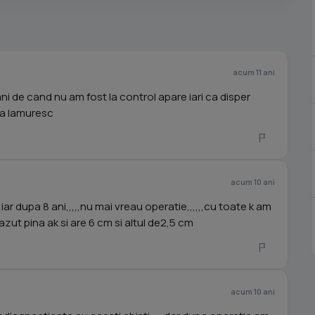
acum 11 ani
ni de cand nu am fost la control apare iari ca disper
ma lamuresc
acum 10 ani
 iar dupa 8 ani,,,,,nu mai vreau operatie,,,,,,cu toate k am
vazut pina ak si are 6 cm si altul de2,5 cm
acum 10 ani