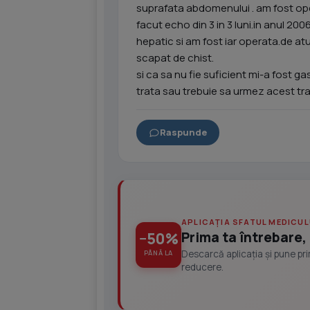
suprafata abdomenului . am fost ope
facut echo din 3 in 3 luni.in anul 20
hepatic si am fost iar operata.de a
scapat de chist.
si ca sa nu fie suficient mi-a fost g
trata sau trebuie sa urmez acest tr
Raspunde
APLICAȚIA SFATUL MEDICUL
Prima ta întrebare, 
−50%
Descarcă aplicația și pune pr
PÂNĂ LA
reducere.