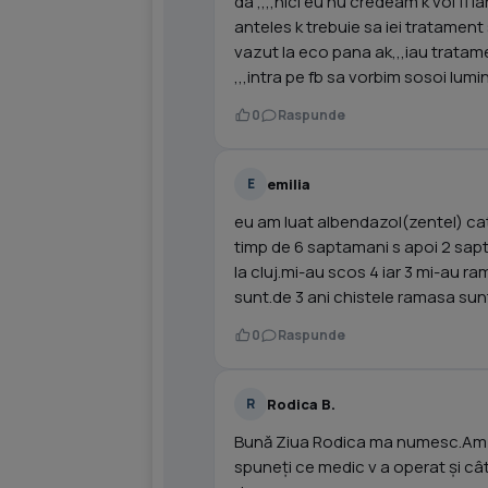
da ,,,,nici eu nu credeam k voi fi 
anteles k trebuie sa iei tratament
vazut la eco pana ak,,,iau trata
,,,intra pe fb sa vorbim sosoi lumi
0
Raspunde
emilia
E
eu am luat albendazol(zentel) ca
timp de 6 saptamani s apoi 2 sa
la cluj.mi-au scos 4 iar 3 mi-au 
sunt.de 3 ani chistele ramasa sun
0
Raspunde
Rodica B.
R
Bună Ziua Rodica ma numesc.Am și
spuneți ce medic v a operat și c