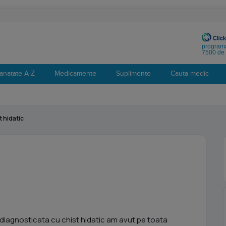
programa
7500 de 
anatate A-Z
Medicamente
Suplimente
Cauta medic
t hidatic
 diagnosticata cu chist hidatic am avut pe toata