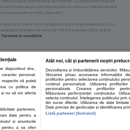
 comunicatiile intermediate de internet, o consultatie medicala
formatia medicala prezentata de site-ul nostru nu trebuie folosita
 in persoana de un medic specialist.
ii ale caror sfaturi sunt recepţionate prin sfatulmedicului.ro, nu
 prejudiciu/pierdere de orice fel. Pentru a putea utiliza site-ul
u
Termenii si conditiile
.
dențiale
Atât noi, cât și partenerii noștri preluc
tare analize
Specialitati medicale
Boli si afectiuni
Calculatoare
 dispozitivul dvs.,
Dezvoltarea și îmbunătățirea serviciilor. Măs
u caracter personal.
Stocarea și/sau accesarea informațiilor de
e informatii despre sanatate disponibile pe sfatulmedicului.ro au scop informativ si ed
profilurilor pentru selectarea conținutului pers
 respectiv vă puteți
analizelor medicale. Va sfatuim, ca pe langa informatia primita pe sfatulmedicului.ro s
conținut personalizat. Utilizarea profilurilor
ina cu politica de
personalizate. Crearea profilurilor pentr
ul de programari la medic Clickmed.
i și nu vă vor afecta
Măsurarea performanței conținutului. Utiliz
selecta conținutul. Înțelegerea publicului prin 
din surse diferite. Utilizarea de date limitat
Drepturile consumatorului
Parteneri
Pen
Date precise de geolocație și identificarea prin
ublicitate partenere,
Protectia consumatorilor -
Inscriere clinica
Cli
Listă parteneri (furnizori)
ucram date pentru a
ANPC
Creaza cont medic
Cau
nutul si anunturile
Solutionarea Alternativa a
Int
., pentru a va oferi
Litigiilor
Vid