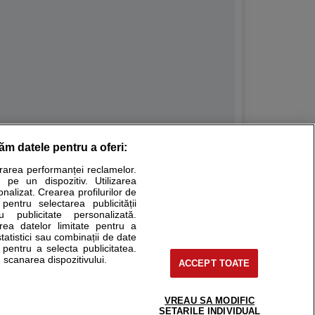
răm datele pentru a oferi:
Stiri medicale
urarea performanței reclamelor.
 pe un dispozitiv. Utilizarea
ucational. Ele nu pot substitui consultul medical direct si
onalizat. Crearea profilurilor de
a consultati fie medicul Dvs., fie unul dintre medicii pe care
 pentru selectarea publicității
u publicitate personalizată.
area datelor limitate pentru a
statistici sau combinații de date
e pentru a selecta publicitatea.
tru pacient
 scanarea dispozitivului.
ACCEPT TOATE
nici si cabinete
ta medic
reaba un medic
VREAU SA MODIFIC
support@sfatulmedicului.ro
SETARILE INDIVIDUAL
eoConsult