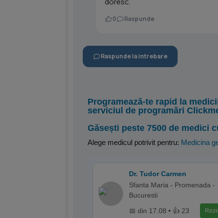
doresc.
0
Raspunde
Raspunde la intrebare
Programează-te rapid la medici
serviciul de programări Clickm
Găsești peste 7500 de medici c
Alege medicul potrivit pentru:
Medicina g
Dr. Tudor Carmen
Sfanta Maria - Promenada -
Bucuresti
📅 din 17.08 • 👍 23
Reze