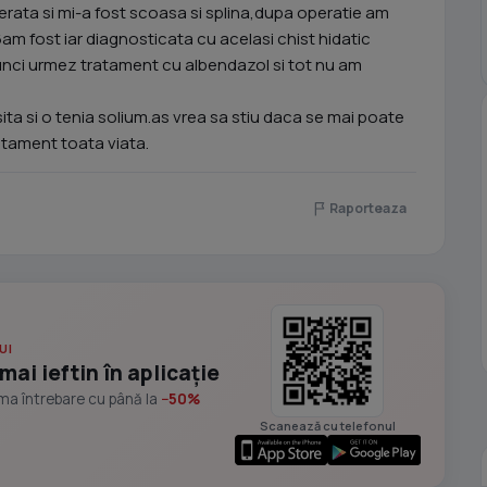
rata si mi-a fost scoasa si splina,dupa operatie am
06am fost iar diagnosticata cu acelasi chist hidatic
tunci urmez tratament cu albendazol si tot nu am
asita si o tenia solium.as vrea sa stiu daca se mai poate
atament toata viata.
Raporteaza
UI
mai ieftin în aplicație
ima întrebare cu până la
−50%
Scanează cu telefonul