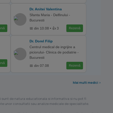
Dr. Anitei Valentina
Sfanta Maria - Delfinului -
Bucuresti
📅 din 10.08 • 👍 3
rvă
Rezervă
Dr. Dorel Filip
Centrul medical de ingrijire a
piciorului- Clinica de podiatrie -
Bucuresti
rvă
📅 din 07.08
Rezervă
Mai multi medici >
i sunt de natura educationala si informativa si nu pot fi
ilate unor consultatii sau analize medicale de specialitate.