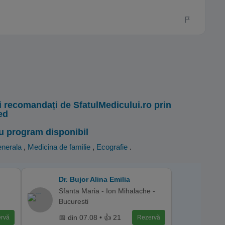
i recomandați de SfatulMedicului.ro prin
ed
u program disponibil
enerala
,
Medicina de familie
,
Ecografie
.
Dr. Bujor Alina Emilia
Sfanta Maria - Ion Mihalache -
Bucuresti
📅 din 07.08 • 👍 21
rvă
Rezervă