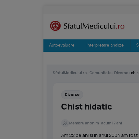
Autoevaluare
Interpretare analize
S
SfatulMedicului.ro
›
Comunitate
›
Diverse
›
chis
Diverse
Chist hidatic
Membru anonim · acum 17 ani
Am 22 de ani si in anul 2004 am fost