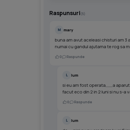
Raspunsuri
(5)
mary
M
buna am avut aceleasi chisturi am 3 a
numai cu gandul ajutama te rog sa 
0
Raspunde
lum
L
si eu am fost operata,,,,,,a aparut
facut eco din 2 in 2 luni si nu s-a 
0
Raspunde
lum
L