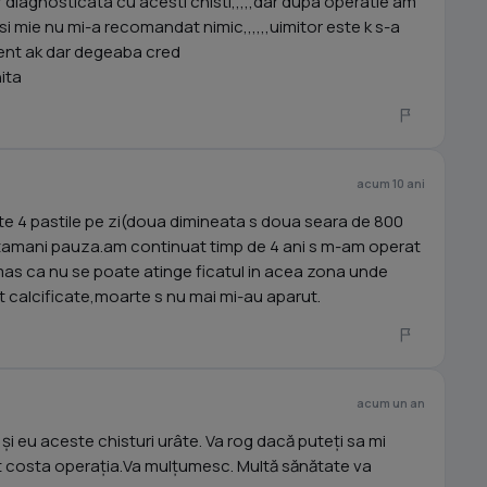
iar diagnosticata cu acesti chisti,,,,,dar dupa operatie am
 si mie nu mi-a recomandat nimic,,,,,,uimitor este k s-a
ment ak dar degeaba cred
nita
acum 10 ani
te 4 pastile pe zi(doua dimineata s doua seara de 800
ptamani pauza.am continuat timp de 4 ani s m-am operat
ramas ca nu se poate atinge ficatul in acea zona unde
t calcificate,moarte s nu mai mi-au aparut.
acum un an
 eu aceste chisturi urâte. Va rog dacă puteți sa mi
ât costa operația.Va mulțumesc. Multă sănătate va