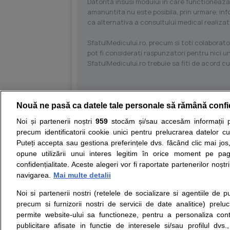
Datorita insusi modului in care functioneaza
amanuntita nu este posibila, prin urmare, in
ca alternativa a consultului medical realizat
SfatulMedicului.ro, precum si toti colaborator
pot fi considerati raspunzatori pentru nici un
SfatulMedicului.ro trebuie sa fiti de acord c
Nouă ne pasă ca datele tale personale să rămână confi
Resurse:
Autoevaluare simptome
Interpre
Noi și partenerii noștri
959
stocăm și/sau accesăm informații pe
precum identificatorii cookie unici pentru prelucrarea datelor c
Opiniile avizate ale medicilor, sfaturile si orice alt
Puteți accepta sau gestiona preferințele dvs. făcând clic mai jos,
nici diagnosticul stabilit in urma investigatiilor si 
opune utilizării unui interes legitim în orice moment pe pag
ii punem la dispozitie pentru programare in sistem
confidențialitate. Aceste alegeri vor fi raportate partenerilor noștr
navigarea.
Mai multe detalii
Despre noi
Legal
Noi si partenerii nostri (retelele de socializare si agentiile de p
Despre noi
Termeni si conditii
precum si furnizorii nostri de servicii de date analitice) prel
Contact
Politica de
permite website-ului sa functioneze, pentru a personaliza conti
Intrebari frecvente
confidentialitate
publicitare afisate in functie de interesele si/sau profilul dvs
Consultanti
Politica de cookie