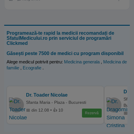
Programează-te rapid la medicii recomandați de
SfatulMedicului.ro prin serviciul de programări
Clickmed
Găsești peste 7500 de medici cu program disponibil
Alege medicul potrivit pentru:
Medicina generala
,
Medicina de
familie
,
Ecografie
.
Dr. 
Dr. Toader Nicolae
Sfant
Sfanta Maria - Plaza - Bucuresti
Bucur
📅 din 12.08 • 👍 10
📅 di
Rezervă