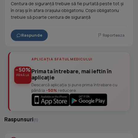
Centura de siguranță trebuie să fie purtată peste tot și
în oraș și în afara orașului obligatoriu. Copii obligatoriu
trebuie să poarte centura de siguranță
Raspunde
Raporteaza
APLICAȚIA SFATUL MEDICULUI
−50%
Prima ta întrebare, mai ieftin în
PÂNĂ LA
aplicație
Descarcă aplicația și pune prima întrebare cu
până la
−50%
reducere.
Raspunsuri
(1)