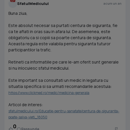
SfatulMedicului
acum un an
Buna ziua,
Este absolut necesar sa purtati centura de siguranta, fie
ca te aflati in oras sau in afara lui. De asemenea, este
obligatoriu ca si copiii sa poarte centura de siguranta.
Aceasta regula este valabila pentru siguranta tuturor
participantilor la trafic.
Retineti ca informatiile pe care le-am oferit sunt generale
si nu inlocuiesc sfatul medicului.
Este important sa consultati un medic in legatura cu
situatia specifica si sa urmati recomandarile acestuia:
https://www.clickmed.ro/medic/medicina-generala
Articol de interes:
sfatulmedicului.ro/Educatie-pentru-sanatate/centura-de-siguranta-
poate-salva-vieti_18050
0
Raspunde