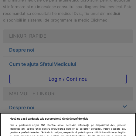
Informatiile medicale de pe sfatulmedicului.ro sunt pentru educatie
si informare si nu inlocuiesc consultul sau diagnosticul medical. Este
recomandat sa consultati fie medicul Dvs., fie unul din medicii
disponibili in sistemul de programare la medic Clickmed.
LINKURI RAPIDE
Despre noi
Cum te ajuta SfatulMedicului
Login / Cont nou
MAI MULTE LINKURI
Despre noi
Nouă ne pasă ca datele tale personale să rămână confidențiale
Legal
Noi și partenerii noștri
959
stocăm și/sau accesăm informații pe dispozitivul dvs., precum
identificatorii cookie unici pentru prelucrarea datelor cu caracter personal. Puteți accepta sau
gestiona preferințele dvs. făcând clic mai jos, respectiv vă puteți opune utilizării unui interes legitim
în orice moment pe pagina cu politica de confidențialitate. Aceste alegeri vor fi raportate