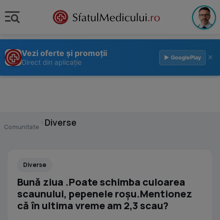
Vezi oferte și promoții
×
▶ GooglePlay
Direct din aplicație
›
Diverse
Comunitate
Diverse
Bună ziua .Poate schimba culoarea
scaunului, pepenele roșu.Mentionez
că în ultima vreme am 2,3 scau?