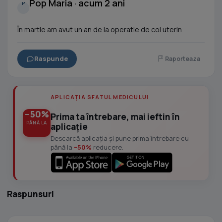
Pop Maria · acum 2 ani
P
În martie am avut un an de la operatie de col uterin
Raspunde
Raporteaza
APLICAȚIA SFATUL MEDICULUI
−50%
Prima ta întrebare, mai ieftin în
PÂNĂ LA
aplicație
Descarcă aplicația și pune prima întrebare cu
până la
−50%
reducere.
Raspunsuri