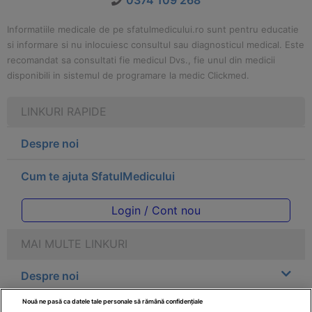
0374 109 268
Informatiile medicale de pe sfatulmedicului.ro sunt pentru educatie
si informare si nu inlocuiesc consultul sau diagnosticul medical. Este
recomandat sa consultati fie medicul Dvs., fie unul din medicii
disponibili in sistemul de programare la medic Clickmed.
LINKURI RAPIDE
Despre noi
Cum te ajuta SfatulMedicului
Login / Cont nou
MAI MULTE LINKURI
Despre noi
Nouă ne pasă ca datele tale personale să rămână confidențiale
Legal