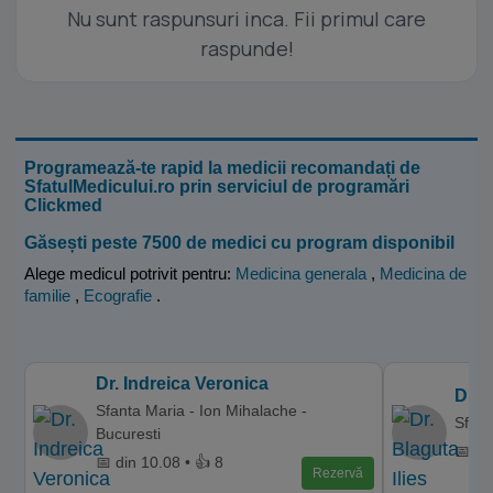
Nu sunt raspunsuri inca. Fii primul care
raspunde!
Programează-te rapid la medicii recomandați de
SfatulMedicului.ro prin serviciul de programări
Clickmed
Găsești peste 7500 de medici cu program disponibil
Alege medicul potrivit pentru:
Medicina generala
,
Medicina de
familie
,
Ecografie
.
Dr. Indreica Veronica
Dr. 
Sfanta Maria - Ion Mihalache -
Sfant
Bucuresti
📅 di
📅 din 10.08 • 👍 8
Rezervă