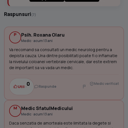
Raspunsuri
(7)
P
Psih. Roxana Olaru
Medic · acum 13 ani
Va recomand sa consultati un medic neurolog pentru a
depista cauza. Una dintre posibilitati poate fi o inflamatie
la nivelului coloanei vertebrale cervicale, dar este extrem
de important sa va vada un medic.
0
Medic verificat
Util ·
Raspunde
M
Medic SfatulMedicului
Medic · acum 13 ani
Daca senzatia de amorteala este limitata la degete si