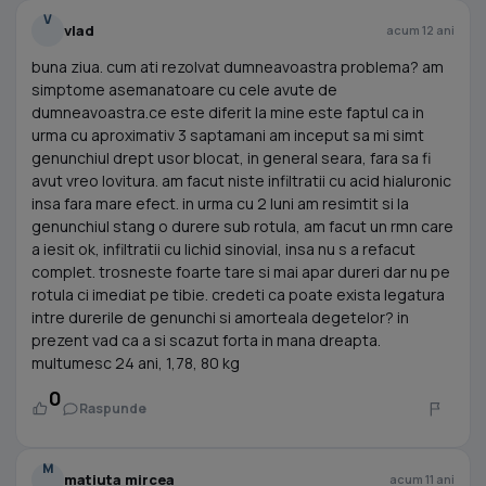
V
vlad
acum 12 ani
buna ziua. cum ati rezolvat dumneavoastra problema? am
simptome asemanatoare cu cele avute de
dumneavoastra.ce este diferit la mine este faptul ca in
urma cu aproximativ 3 saptamani am inceput sa mi simt
genunchiul drept usor blocat, in general seara, fara sa fi
avut vreo lovitura. am facut niste infiltratii cu acid hialuronic
insa fara mare efect. in urma cu 2 luni am resimtit si la
genunchiul stang o durere sub rotula, am facut un rmn care
a iesit ok, infiltratii cu lichid sinovial, insa nu s a refacut
complet. trosneste foarte tare si mai apar dureri dar nu pe
rotula ci imediat pe tibie. credeti ca poate exista legatura
intre durerile de genunchi si amorteala degetelor? in
prezent vad ca a si scazut forta in mana dreapta.
multumesc 24 ani, 1,78, 80 kg
0
Raspunde
M
matiuta mircea
acum 11 ani