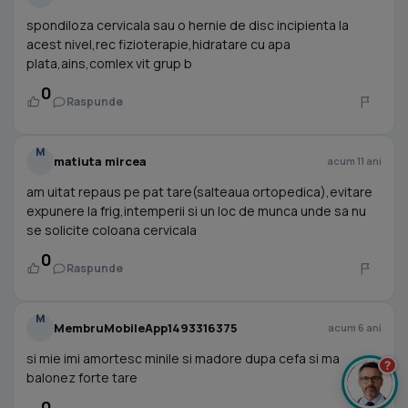
spondiloza cervicala sau o hernie de disc incipienta la
acest nivel,rec fizioterapie,hidratare cu apa
plata,ains,comlex vit grup b
0
Raspunde
M
matiuta mircea
acum 11 ani
am uitat repaus pe pat tare(salteaua ortopedica),evitare
expunere la frig,intemperii si un loc de munca unde sa nu
se solicite coloana cervicala
0
Raspunde
M
MembruMobileApp1493316375
acum 6 ani
si mie imi amortesc minile si madore dupa cefa si ma
?
balonez forte tare
0