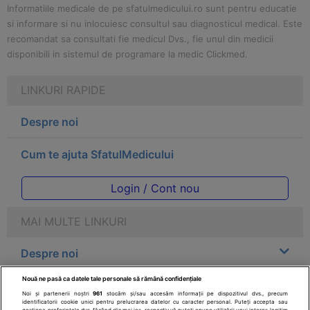
Informatiile medicale de pe sfatulmedicului.ro sunt pentru educatie
si informare si nu inlocuiesc consultul sau diagnosticul medical. Este
recomandat sa consultati fie medicul Dvs., fie unul din medicii
disponibili in sistemul de programare la medic Clickmed.
LINKURI RAPIDE
Despre noi
Cum te ajuta SfatulMedicului
Login / Cont nou
MAI MULTE LINKURI
Despre noi
Nouă ne pasă ca datele tale personale să rămână confidențiale
Legal
Noi și partenerii noștri
961
stocăm și/sau accesăm informații pe dispozitivul dvs., precum
identificatorii cookie unici pentru prelucrarea datelor cu caracter personal. Puteți accepta sau
gestiona preferințele dvs. făcând clic mai jos, respectiv vă puteți opune utilizării unui interes legitim