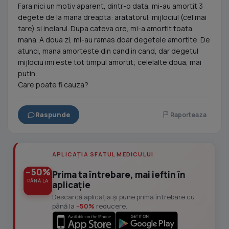
Fara nici un motiv aparent, dintr-o data, mi-au amortit 3
degete de la mana dreapta: aratatorul, mijlociul (cel mai
tare) si inelarul. Dupa cateva ore, mi-a amortit toata
mana. A doua zi, mi-au ramas doar degetele amortite. De
atunci, mana amorteste din cand in cand, dar degetul
mijlociu imi este tot timpul amortit; celelalte doua, mai
putin.
Care poate fi cauza?
Raspunde
Raporteaza
APLICAȚIA SFATUL MEDICULUI
−50%
Prima ta întrebare, mai ieftin în
PÂNĂ LA
aplicație
Descarcă aplicația și pune prima întrebare cu
până la
−50%
reducere.