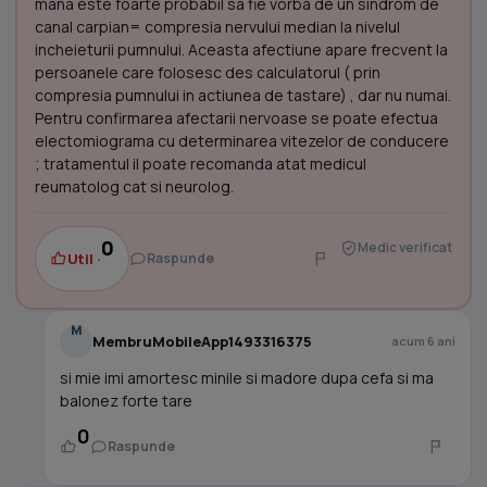
mana este foarte probabil sa fie vorba de un sindrom de
canal carpian= compresia nervului median la nivelul
incheieturii pumnului. Aceasta afectiune apare frecvent la
persoanele care folosesc des calculatorul ( prin
compresia pumnului in actiunea de tastare) , dar nu numai.
Pentru confirmarea afectarii nervoase se poate efectua
electomiograma cu determinarea vitezelor de conducere
; tratamentul il poate recomanda atat medicul
reumatolog cat si neurolog.
0
Medic verificat
Util ·
Raspunde
M
MembruMobileApp1493316375
acum 6 ani
si mie imi amortesc minile si madore dupa cefa si ma
balonez forte tare
0
Raspunde