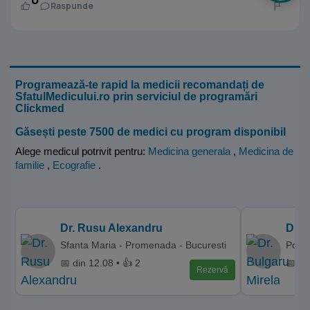
Raspunde
Programează-te rapid la medicii recomandați de
SfatulMedicului.ro prin serviciul de programări
Clickmed
Găsești peste 7500 de medici cu program disponibil
Alege medicul potrivit pentru:
Medicina generala
,
Medicina de
familie
,
Ecografie
.
Dr. Rusu Alexandru
Dr. 
Sfanta Maria - Promenada - Bucuresti
Polic
📅 din 12.08 • 👍 2
📅 di
Rezervă