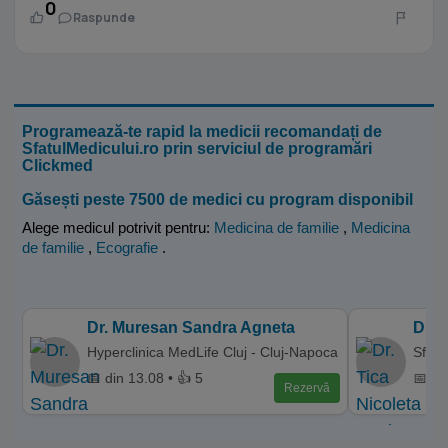
0
Raspunde
Programează-te rapid la medicii recomandați de
SfatulMedicului.ro prin serviciul de programări
Clickmed
Găsești peste 7500 de medici cu program disponibil
Alege medicul potrivit pentru:
Medicina de familie
,
Medicina
de familie
,
Ecografie
.
Dr. Muresan Sandra Agneta
Dr. 
Hyperclinica MedLife Cluj - Cluj-Napoca
Sfant
📅 din 13.08 • 👍 5
📅 di
Rezervă