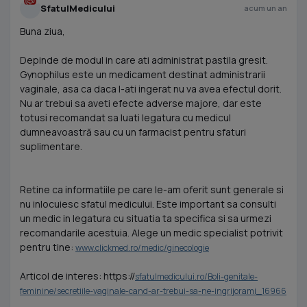
SfatulMedicului
acum un an
Buna ziua,
Depinde de modul in care ati administrat pastila gresit.
Gynophilus este un medicament destinat administrarii
vaginale, asa ca daca l-ati ingerat nu va avea efectul dorit.
Nu ar trebui sa aveti efecte adverse majore, dar este
totusi recomandat sa luati legatura cu medicul
dumneavoastră sau cu un farmacist pentru sfaturi
suplimentare.
Retine ca informatiile pe care le-am oferit sunt generale si
nu inlocuiesc sfatul medicului. Este important sa consulti
un medic in legatura cu situatia ta specifica si sa urmezi
recomandarile acestuia. Alege un medic specialist potrivit
pentru tine:
www.clickmed.ro/medic/ginecologie
Articol de interes: https://
sfatulmedicului.ro/Boli-genitale-
feminine/secretiile-vaginale-cand-ar-trebui-sa-ne-ingrijorami_16966