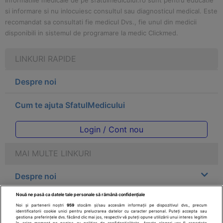
Informatiile medicale de pe sfatulmedicului.ro sunt pentru educatie
si informare si nu inlocuiesc consultul sau diagnosticul medical. Este
recomandat sa consultati fie medicul Dvs., fie unul din medicii
disponibili in sistemul de programare la medic Clickmed.
LINKURI RAPIDE
Despre noi
Cum te ajuta SfatulMedicului
Login / Cont nou
MAI MULTE LINKURI
Despre noi
Nouă ne pasă ca datele tale personale să rămână confidențiale
Legal
Noi și partenerii noștri
959
stocăm și/sau accesăm informații pe dispozitivul dvs., precum
identificatorii cookie unici pentru prelucrarea datelor cu caracter personal. Puteți accepta sau
gestiona preferințele dvs. făcând clic mai jos, respectiv vă puteți opune utilizării unui interes legitim
în orice moment pe pagina cu politica de confidențialitate. Aceste alegeri vor fi raportate