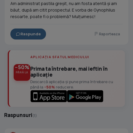
Am administrat pastila greșit, nu am fosta atentă și am
băut, după am citit prospectul. E vorba de Gynophilus
resoarte, poate fi o problemă? Mulțumesc!
Raspunde
Raporteaza
APLICAȚIA SFATUL MEDICULUI
−50%
Prima ta întrebare, mai ieftin în
PÂNĂ LA
aplicație
Descarcă aplicația și pune prima întrebare cu
până la
−50%
reducere.
Raspunsuri
(1)