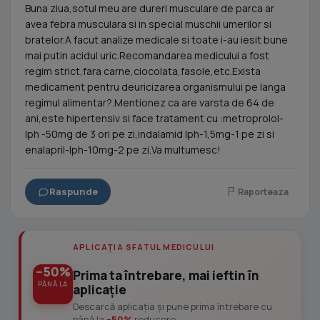
Buna ziua,sotul meu are dureri musculare de parca ar
avea febra musculara si in special muschii umerilor si
bratelor.A facut analize medicale si toate i-au iesit bune
mai putin acidul uric.Recomandarea medicului a fost
regim strict,fara carne,ciocolata,fasole,etc.Exista
medicament pentru deuricizarea organismului pe langa
regimul alimentar?.Mentionez ca are varsta de 64 de
ani,este hipertensiv si face tratament cu :metroprolol-
lph -50mg de 3 ori pe zi,indalamid lph-1,5mg-1 pe zi si
enalapril-lph-10mg-2 pe zi.Va multumesc!
Raspunde
Raporteaza
APLICAȚIA SFATUL MEDICULUI
−50%
Prima ta întrebare, mai ieftin în
PÂNĂ LA
aplicație
Descarcă aplicația și pune prima întrebare cu
până la
−50%
reducere.