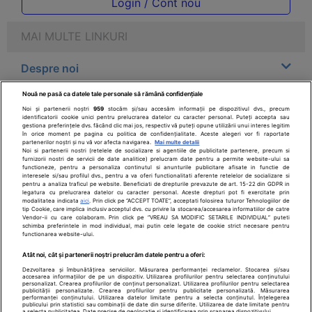
Login / Cont nou
MAI MULTE LINKURI
Despre noi
Nouă ne pasă ca datele tale personale să rămână confidențiale
Legal
Noi și partenerii noștri
959
stocăm și/sau accesăm informații pe dispozitivul dvs., precum
identificatorii cookie unici pentru prelucrarea datelor cu caracter personal. Puteți accepta sau
gestiona preferințele dvs. făcând clic mai jos, respectiv vă puteți opune utilizării unui interes legitim
Drepturile consumatorului
în orice moment pe pagina cu politica de confidențialitate. Aceste alegeri vor fi raportate
partenerilor noștri și nu vă vor afecta navigarea.
Mai multe detalii
Noi si partenerii nostri (retelele de socializare si agentiile de publicitate partenere, precum si
furnizorii nostri de servicii de date analitice) prelucram date pentru a permite website-ului sa
Parteneri
functioneze, pentru a personaliza continutul si anunturile publicitare afisate in functie de
interesele si/sau profilul dvs., pentru a va oferi functionalitati aferente retelelor de socializare si
pentru a analiza traficul pe website. Beneficiati de drepturile prevazute de art. 15-22 din GDPR in
legatura cu prelucrarea datelor cu caracter personal. Aceste drepturi pot fi exercitate prin
Pentru pacient
modalitatea indicata
aici
. Prin click pe “ACCEPT TOATE”, acceptati folosirea tuturor Tehnologiilor de
tip Cookie, care implica inclusiv acceptul dvs. cu privire la stocarea/accesarea informatiilor de catre
Vendor-ii cu care colaboram. Prin click pe “VREAU SA MODIFIC SETARILE INDIVIDUAL” puteti
schimba preferintele in mod individual, mai putin cele legate de cookie strict necesare pentru
functionarea website-ului.
Atât noi, cât și partenerii noștri prelucrăm datele pentru a oferi:
Dezvoltarea și îmbunătățirea serviciilor. Măsurarea performanței reclamelor. Stocarea și/sau
accesarea informațiilor de pe un dispozitiv. Utilizarea profilurilor pentru selectarea conținutului
personalizat. Crearea profilurilor de conținut personalizat. Utilizarea profilurilor pentru selectarea
SfatulMedicului.ro - Copyright ©2026
publicității personalizate. Crearea profilurilor pentru publicitate personalizată. Măsurarea
performanței conținutului. Utilizarea datelor limitate pentru a selecta conținutul. Înțelegerea
publicului prin statistici sau combinații de date din surse diferite. Utilizarea de date limitate pentru
a selecta publicitatea. Date precise de geolocație și identificarea prin scanarea dispozitivului.