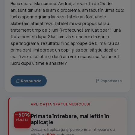
Buna seara. Ma numesc Andrei, am varsta de 24 de
ani,sunt din Braila si am o problemă, am făcut în urma cu 2
luni o spermograma iar rezultatele au fost unele
slabe(am atasat rezultatele) mi s-a propus să iau
tratament timp de 3 luni (Profecund) am luat doar 1 lună
tratament si dupa 2 luni am zis sa incerc din nou o
spermograma, rezultatul fiind aproape de 0, mai rau ca
prima oară. Imi doresc un copil și aș dori să știu dacă ar
mai fi vre-o solutie și dacă am vre-o sansa sa fac acest
lucru după ultimele analize!?
Raspunde
Raporteaza
APLICAȚIA SFATUL MEDICULUI
−50%
Prima ta întrebare, mai ieftin în
PÂNĂ LA
aplicație
Descarcă aplicația și pune prima întrebare cu
până la
−50%
reducere.