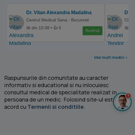
Dr. Vitan Alexandra Madalina
Dr. 
Centrul Medical Sana - Bucuresti
Clin
📅 din 10.08 • 👍 5
📅 di
Rezervă
Mai multi medici >
Raspunsurile din comunitate au caracter
informativ si educational si nu inlocuiesc
consultul medical de specialitate realizat in
?
persoana de un medic. Folosind site-ul esti de
acord cu
Termenii si conditiile
.