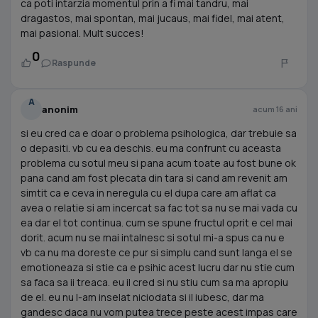
ca poti intarzia momentul prin a fi mai tandru, mai
dragastos, mai spontan, mai jucaus, mai fidel, mai atent,
mai pasional. Mult succes!
0
Raspunde
A
anonim
acum 16 ani
si eu cred ca e doar o problema psihologica, dar trebuie sa
o depasiti. vb cu ea deschis. eu ma confrunt cu aceasta
problema cu sotul meu si pana acum toate au fost bune ok
pana cand am fost plecata din tara si cand am revenit am
simtit ca e ceva in neregula cu el dupa care am aflat ca
avea o relatie si am incercat sa fac tot sa nu se mai vada cu
ea dar el tot continua. cum se spune fructul oprit e cel mai
dorit. acum nu se mai intalnesc si sotul mi-a spus ca nu e
vb ca nu ma doreste ce pur si simplu cand sunt langa el se
emotioneaza si stie ca e psihic acest lucru dar nu stie cum
sa faca sa ii treaca. eu il cred si nu stiu cum sa ma apropiu
de el. eu nu l-am inselat niciodata si il iubesc, dar ma
gandesc daca nu vom putea trece peste acest impas care