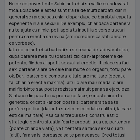
Nu de ce povesteste Sabin ar trebui sa va fie cu-adevarat
frica. Episoadele astea sunt traite de multi barbati, dar in
general se raresc sau chiar dispar dupa ce barabtul capata
experienta in ale sexului. De exemplu, chiar daca partenera
nu te ajuta cu nimic, poti apela tu insuti la diverse trucuri
pentru ca erectia sa revina (am incredere ca stiti despre
ce vorbesc).
Iata de ce ar trebui barbatii sa se teama de-adevaratelea,
dupa parerea mea: tu (barbat) zici ca n-ai probleme de
potenta, fiindca ai apetit sexual, ai erectie, iti place sa faci
sex, partenera are de cele mai multe ori orgasm, totul pare
ok. Dar... partenera compara: altul o are mai tare (decat a
ta, chiar in erectie maxima), altul o are mai umeda, o are
mai fierbinte sau poate rezista mai mult pana sa ejaculeze.
Si atunci din pacate nu prea ai ce face, e mostenirea ta
genetica, oricat si-ar dori poate si partenera ta sa te
prefere pe tine (datorita sa zicem celorlalte calitati, la care
esti cel mai tare). Asa ca ar trebui sa-ti construiesti o
strategie pentru situatia foarte probabila ca ea, partenera
(poate chiar de viata), va fi tentata sa faca sex si cu altul
(altii), fara sa isi doreasca sa te paraseasca. Cred totusi