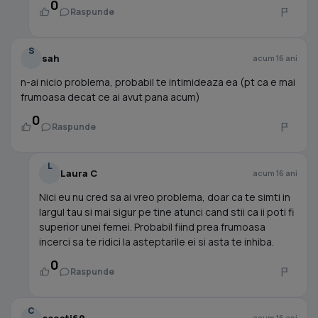
0
Raspunde
S
sah
acum 16 ani
n-ai nicio problema, probabil te intimideaza ea (pt ca e mai
frumoasa decat ce ai avut pana acum)
0
Raspunde
L
Laura C
acum 16 ani
Nici eu nu cred sa ai vreo problema, doar ca te simti in
largul tau si mai sigur pe tine atunci cand stii ca ii poti fi
superior unei femei. Probabil fiind prea frumoasa
incerci sa te ridici la asteptarile ei si asta te inhiba.
0
Raspunde
C
ccosti69
acum 16 ani