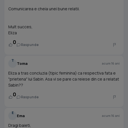
Comunicarea e cheia unei bune relatii.
Mult succes,
Eliza
0
Raspunde
T
Toma
acum 16 ani
Eliza a tras concluzia (tipic feminina) ca respectiva fata e
"prietena" lui Sabin. Asa vi se pare ca reiese din ce a relatat
Sabin??
0
Raspunde
E
Ema
acum 16 ani
Dragi baieti,