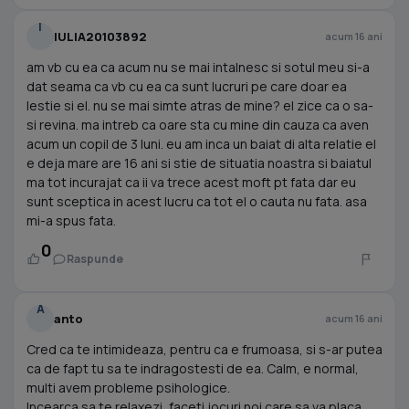
I
IULIA20103892
acum 16 ani
am vb cu ea ca acum nu se mai intalnesc si sotul meu si-a
dat seama ca vb cu ea ca sunt lucruri pe care doar ea
lestie si el. nu se mai simte atras de mine? el zice ca o sa-
si revina. ma intreb ca oare sta cu mine din cauza ca aven
acum un copil de 3 luni. eu am inca un baiat di alta relatie el
e deja mare are 16 ani si stie de situatia noastra si baiatul
ma tot incurajat ca ii va trece acest moft pt fata dar eu
sunt sceptica in acest lucru ca tot el o cauta nu fata. asa
mi-a spus fata.
0
Raspunde
A
anto
acum 16 ani
Cred ca te intimideaza, pentru ca e frumoasa, si s-ar putea
ca de fapt tu sa te indragostesti de ea. Calm, e normal,
multi avem probleme psihologice.
Incearca sa te relaxezi, faceti jocuri noi care sa va placa