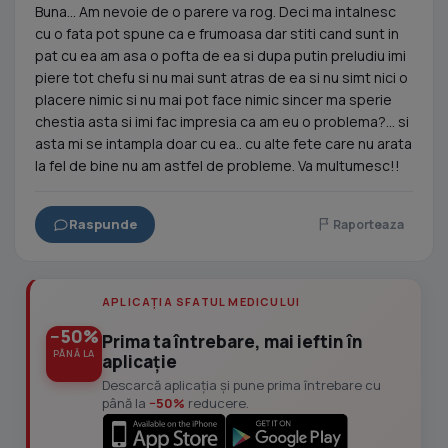
Buna... Am nevoie de o parere va rog. Deci ma intalnesc
cu o fata pot spune ca e frumoasa dar stiti cand sunt in
pat cu ea am asa o pofta de ea si dupa putin preludiu imi
piere tot chefu si nu mai sunt atras de ea si nu simt nici o
placere nimic si nu mai pot face nimic sincer ma sperie
chestia asta si imi fac impresia ca am eu o problema?... si
asta mi se intampla doar cu ea.. cu alte fete care nu arata
la fel de bine nu am astfel de probleme. Va multumesc!!
Raspunde
Raporteaza
APLICAȚIA SFATUL MEDICULUI
−50%
Prima ta întrebare, mai ieftin în
PÂNĂ LA
aplicație
Descarcă aplicația și pune prima întrebare cu
până la
−50%
reducere.