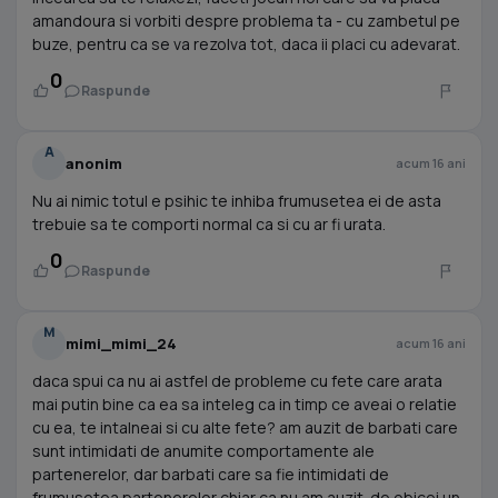
amandoura si vorbiti despre problema ta - cu zambetul pe
buze, pentru ca se va rezolva tot, daca ii placi cu adevarat.
0
Raspunde
A
anonim
acum 16 ani
Nu ai nimic totul e psihic te inhiba frumusetea ei de asta
trebuie sa te comporti normal ca si cu ar fi urata.
0
Raspunde
M
mimi_mimi_24
acum 16 ani
daca spui ca nu ai astfel de probleme cu fete care arata
mai putin bine ca ea sa inteleg ca in timp ce aveai o relatie
cu ea, te intalneai si cu alte fete? am auzit de barbati care
sunt intimidati de anumite comportamente ale
partenerelor, dar barbati care sa fie intimidati de
frumusetea partenerelor chiar ca nu am auzit. de obicei un