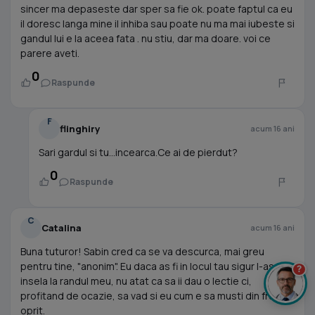
sincer ma depaseste dar sper sa fie ok. poate faptul ca eu
il doresc langa mine il inhiba sau poate nu ma mai iubeste si
gandul lui e la aceea fata . nu stiu, dar ma doare. voi ce
parere aveti.
0
Raspunde
F
flinghiry
acum 16 ani
Sari gardul si tu...incearca.Ce ai de pierdut?
0
Raspunde
C
Catalina
acum 16 ani
Buna tuturor! Sabin cred ca se va descurca, mai greu
pentru tine, "anonim". Eu daca as fi in locul tau sigur l-as
?
insela la randul meu, nu atat ca sa ii dau o lectie ci,
profitand de ocazie, sa vad si eu cum e sa musti din fructul
oprit.