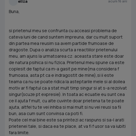
eliza
acum 16 ani
Buna,
si prietenul meu se confrunta cu acceasi problema de
cateva luni de cand suntem impreuna, dar cu mult suport
din partea mea reusim sa avem partide frumoase de
dragoste. Dupa o analiza scurta a reactiilor prietenului
meu, am ajuns la urmatoarea cz: aceasta stare este doar
de natura psihica si nu fizica. Prietenul meu spune ca este
coplesit de faptul ca m-a gasit pe mine(ma considera f
frumoasa, asta pt ca e indragostit de mine),si ii este
teama ca nu se poate ridica la asteptarile mele si al doilea
motiv ar fi faptul ca a stat mult timp singur si at s-a rezolvat
singur(scuze pt expresie). In toata ac ecuatie eu sunt cea
ce il ajuta f mult, cu alte cuvinte doar prietena ta te poate
ajuta, altfel tu te vei inhiba si mai mult si nu vei reusi sa fii
bun, asa cum sunt convinsa ca poti fi.
Poate cel mai bine este sa printezi ac raspuns si sa-l arati
prietenei tale, si daca ea te place, at va fi f usor sa va iubiti
fara limite.