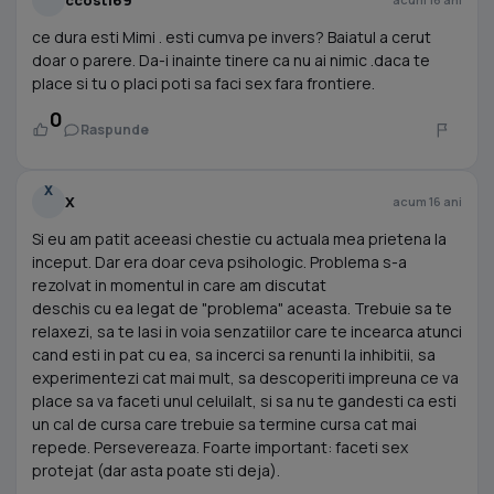
ce dura esti Mimi . esti cumva pe invers? Baiatul a cerut
doar o parere. Da-i inainte tinere ca nu ai nimic .daca te
place si tu o placi poti sa faci sex fara frontiere.
0
Raspunde
X
X
acum 16 ani
Si eu am patit aceeasi chestie cu actuala mea prietena la
inceput. Dar era doar ceva psihologic. Problema s-a
rezolvat in momentul in care am discutat
deschis cu ea legat de "problema" aceasta. Trebuie sa te
relaxezi, sa te lasi in voia senzatiilor care te incearca atunci
cand esti in pat cu ea, sa incerci sa renunti la inhibitii, sa
experimentezi cat mai mult, sa descoperiti impreuna ce va
place sa va faceti unul celuilalt, si sa nu te gandesti ca esti
un cal de cursa care trebuie sa termine cursa cat mai
repede. Persevereaza. Foarte important: faceti sex
protejat (dar asta poate sti deja).