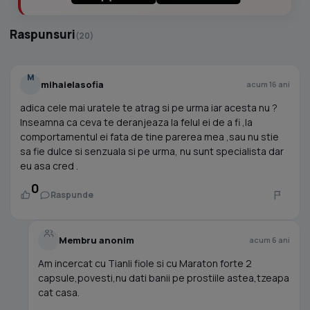
Raspunsuri
(20)
M
mihaielasofia
acum 16 ani
adica cele mai uratele te atrag si pe urma iar acesta nu ?
Inseamna ca ceva te deranjeaza la felul ei de a fi ,la
comportamentul ei fata de tine parerea mea ,sau nu stie
sa fie dulce si senzuala si pe urma, nu sunt specialista dar
eu asa cred .
0
Raspunde
Membru anonim
acum 6 ani
Am incercat cu Tianli fiole si cu Maraton forte 2
capsule,povesti,nu dati banii pe prostiile astea,tzeapa
cat casa.