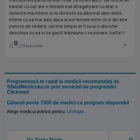
barbat cu cat are o femeie mai atragatoare cu atat o
doreste mai intens si isi doreste sa aiba mai des relatii
intime cu ea.mai ales daca acea femeie este ok si din alte
puncte de vedere. cel mai simplu ar fi sa ai o discutie
deschisa cu ea si sa gasiti impreuna o rezolvare. bafta!!!
0
Raspunde
Programează-te rapid la medicii recomandați de
SfatulMedicului.ro prin serviciul de programări
Clickmed
Găsești peste 7500 de medici cu program disponibil
Alege medicul potrivit pentru:
Urologie
.
Dr. Toma Dorin
Dr. 