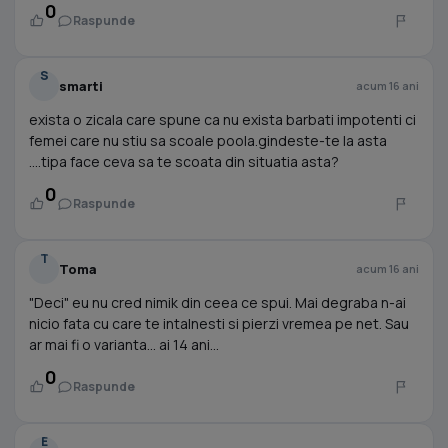
0
Raspunde
S
smarti
acum 16 ani
exista o zicala care spune ca nu exista barbati impotenti ci
femei care nu stiu sa scoale poola.gindeste-te la asta
....tipa face ceva sa te scoata din situatia asta?
0
Raspunde
T
Toma
acum 16 ani
"Deci" eu nu cred nimik din ceea ce spui. Mai degraba n-ai
nicio fata cu care te intalnesti si pierzi vremea pe net. Sau
ar mai fi o varianta... ai 14 ani...
0
Raspunde
E