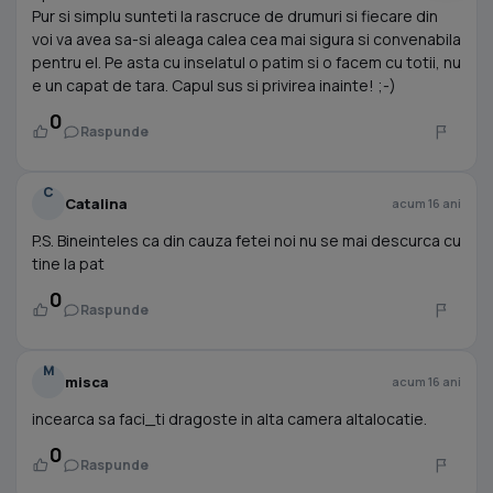
Pur si simplu sunteti la rascruce de drumuri si fiecare din
voi va avea sa-si aleaga calea cea mai sigura si convenabila
pentru el. Pe asta cu inselatul o patim si o facem cu totii, nu
e un capat de tara. Capul sus si privirea inainte! ;-)
0
Raspunde
C
Catalina
acum 16 ani
P.S. Bineinteles ca din cauza fetei noi nu se mai descurca cu
tine la pat
0
Raspunde
M
misca
acum 16 ani
incearca sa faci_ti dragoste in alta camera altalocatie.
0
Raspunde