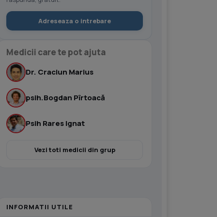
Adreseaza o intrebare
Medicii care te pot ajuta
Dr. Craciun Marius
psih.Bogdan Pîrtoacă
Psih Rares Ignat
Vezi toti medicii din grup
INFORMATII UTILE