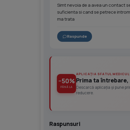
Simt nevoia de a avea un contact sex
suficienta si cand se petrece intro
ma trata
Raspunde
APLICAȚIA SFATUL MEDICUL
Prima ta întrebare, 
−50%
Descarcă aplicația și pune pr
PÂNĂ LA
reducere.
Raspunsuri