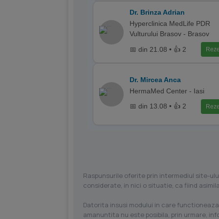
Dr. Brinza Adrian
Hyperclinica MedLife PDR
Vulturului Brasov - Brasov
📅 din 21.08 • 👍 2
Reze
Dr. Mircea Anca
HermaMed Center - Iasi
📅 din 13.08 • 👍 2
Reze
Raspunsurile oferite prin intermediul site-ulu
considerate, in nici o situatie, ca fiind asim
Datorita insusi modului in care functioneaza
amanuntita nu este posibila, prin urmare, in