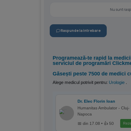
Nu sunt raspu
Raspunde la intrebare
Programează-te rapid la medici
serviciul de programări Clickm
Găsești peste 7500 de medici c
Alege medicul potrivit pentru:
Urologie
.
Dr. Elec Florin Ioan
Humanitas Ambulator - Cluj-
Napoca
📅 din 17.08 • 👍 50
Reze