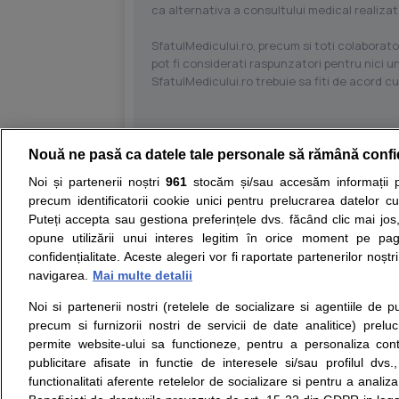
ca alternativa a consultului medical realizat
SfatulMedicului.ro, precum si toti colaborator
pot fi considerati raspunzatori pentru nici un
SfatulMedicului.ro trebuie sa fiti de acord c
Nouă ne pasă ca datele tale personale să rămână confi
Resurse:
Autoevaluare simptome
Interpre
Noi și partenerii noștri
961
stocăm și/sau accesăm informații pe
precum identificatorii cookie unici pentru prelucrarea datelor c
Opiniile avizate ale medicilor, sfaturile si orice alt
Puteți accepta sau gestiona preferințele dvs. făcând clic mai jos,
nici diagnosticul stabilit in urma investigatiilor si 
opune utilizării unui interes legitim în orice moment pe pag
ii punem la dispozitie pentru programare in sistem
confidențialitate. Aceste alegeri vor fi raportate partenerilor noștr
navigarea.
Mai multe detalii
Despre noi
Legal
Noi si partenerii nostri (retelele de socializare si agentiile de p
Despre noi
Termeni si conditii
precum si furnizorii nostri de servicii de date analitice) prel
Contact
Politica de
permite website-ului sa functioneze, pentru a personaliza conti
Intrebari frecvente
confidentialitate
publicitare afisate in functie de interesele si/sau profilul dvs
Consultanti
Politica de cookie
functionalitati aferente retelelor de socializare si pentru a analiza
medicali
Modifica Setarile Cookie