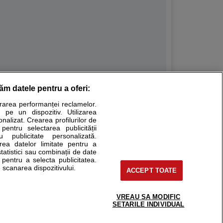
răm datele pentru a oferi:
Stiri medicale
urarea performanței reclamelor.
 pe un dispozitiv. Utilizarea
ucational. Ele nu pot substitui consultul medical direct si
onalizat. Crearea profilurilor de
a consultati fie medicul Dvs., fie unul dintre medicii pe care
 pentru selectarea publicității
u publicitate personalizată.
area datelor limitate pentru a
statistici sau combinații de date
e pentru a selecta publicitatea.
tru pacient
 scanarea dispozitivului.
ACCEPT TOATE
nici si cabinete
ta medic
reaba un medic
VREAU SA MODIFIC
support@sfatulmedicului.ro
SETARILE INDIVIDUAL
eoConsult
0374 109 268
ckmed - programari