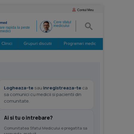
Contul Meu
Cere sfatul
medicului
re rapida la peste
medici
Clinici
Grupuri discutii
Programari medic
Logheaza-te
sau
inregistreaza-te
ca
sa comunici cu medicii si pacientii din
comunitate.
Ai si tu o intrebare?
Comunitatea Sfatul Medicului e pregatita sa
raspunda, gratuit.