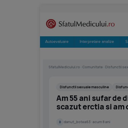
Autoevaluare
Interpretare analize
S
SfatulMedicului.ro
›
Comunitate
›
Disfunctii se
Disfunctii sexuale masculine
Disfunc
Am 55 ani sufar de d
scazut erctia si am 
danut_botea63 · acum 8 ani
D