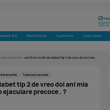
programa
7500 de 
anatate A-Z
Medicamente
Suplimente
Cauta medic
xuale masculine
›
am 55 ani sufar de diabet tip 2 de vreo doi ani mia...
tie erectila
Tulburari sexuale
iabet tip 2 de vreo doi ani mia
o ejaculare precoce . ?