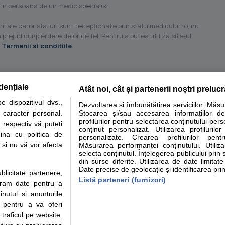
 in persoana de un medic specialist.
ii ale caror sfaturi sunt recepţionate prin sfatulmedicului.ro, nu
 prejudiciu/pierdere de orice fel. Pentru a putea utiliza site-ul
u
Termenii si conditiile
.
dențiale
Atât noi, cât și partenerii noștri preluc
tare analize
Specialitati medicale
Boli si afectiuni
Calculatoare
 dispozitivul dvs.,
Dezvoltarea și îmbunătățirea serviciilor. Măs
u caracter personal.
Stocarea și/sau accesarea informațiilor de
e informatii despre sanatate disponibile pe sfatulmedicului.ro au scop informativ si ed
profilurilor pentru selectarea conținutului pers
 respectiv vă puteți
analizelor medicale. Va sfatuim, ca pe langa informatia primita pe sfatulmedicului.ro s
conținut personalizat. Utilizarea profilurilor
ina cu politica de
personalizate. Crearea profilurilor pentr
ul de programari la medic Clickmed.
i și nu vă vor afecta
Măsurarea performanței conținutului. Utiliz
selecta conținutul. Înțelegerea publicului prin 
din surse diferite. Utilizarea de date limitat
Drepturile consumatorului
Parteneri
Pen
Date precise de geolocație și identificarea prin
ublicitate partenere,
Protectia consumatorilor -
Inscriere clinica
Cli
Listă parteneri (furnizori)
ucram date pentru a
ANPC
Creaza cont medic
Cau
nutul si anunturile
Solutionarea Alternativa a
Int
., pentru a va oferi
Litigiilor
Vid
 traficul pe website.
Parte din Grupul
Info consumator: 0800.080.999
Cli