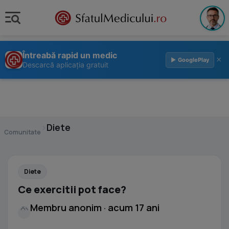
Întreabă rapid un medic
×
▶ GooglePlay
Descarcă aplicația gratuit
›
Diete
Comunitate
Diete
Ce exercitii pot face?
Membru anonim · acum 17 ani