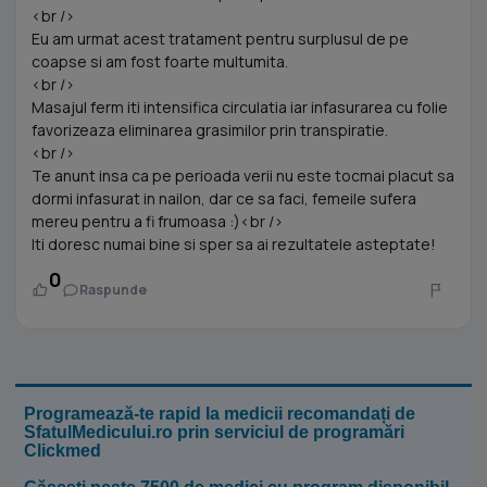
<br />
Eu am urmat acest tratament pentru surplusul de pe
coapse si am fost foarte multumita.
<br />
Masajul ferm iti intensifica circulatia iar infasurarea cu folie
favorizeaza eliminarea grasimilor prin transpiratie.
<br />
Te anunt insa ca pe perioada verii nu este tocmai placut sa
dormi infasurat in nailon, dar ce sa faci, femeile sufera
mereu pentru a fi frumoasa :)<br />
Iti doresc numai bine si sper sa ai rezultatele asteptate!
0
Raspunde
Programează-te rapid la medicii recomandați de
SfatulMedicului.ro prin serviciul de programări
Clickmed