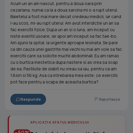
Acum un an am nascut, pentru a doua oara prin
cezariana, numai ca la a doua sarcina mi s-a rupt uterul.
Baietelul a fost mai mare decat credeau medicii, iar cand
l-au scos, mi-au rupt uterul. Am avut interdictie un an sa
fac exercitii fizice. Dupa un an si o luna, am inceput cu
niste exeritii usoare, iar apoi am inceput sa fac tae-bo.
Am ajuns la spital, la urgente aproape lesinata. Se pare
ca din cauza unei gastrite mai vechi nu mai am voie sa fac
exercitii care sa solicite muchii abdominali. Eu am ramas
cu o burtica inestetica dupa nastere si as vrea sa scap
de ea. Pastilute de slabit nu vreau sa iau, pentru ca am
1.64m si 56 kg. Asa ca intrebarea mea este: ce exercitii
pot face pentru a scapa de aceasta burtica?
Raspunde
Raporteaza
APLICAȚIA SFATUL MEDICULUI
−50%