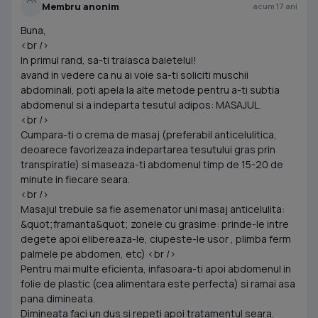
Membru anonim
acum 17 ani
Buna,
<br />
In primul rand, sa-ti traiasca baietelul!
avand in vedere ca nu ai voie sa-ti soliciti muschii
abdominali, poti apela la alte metode pentru a-ti subtia
abdomenul si a indeparta tesutul adipos: MASAJUL.
<br />
Cumpara-ti o crema de masaj (preferabil anticelulitica,
deoarece favorizeaza indepartarea tesutului gras prin
transpiratie) si maseaza-ti abdomenul timp de 15-20 de
minute in fiecare seara.
<br />
Masajul trebuie sa fie asemenator uni masaj anticelulita:
&quot;framanta&quot; zonele cu grasime: prinde-le intre
degete apoi elibereaza-le, ciupeste-le usor , plimba ferm
palmele pe abdomen, etc) <br />
Pentru mai multe eficienta, infasoara-ti apoi abdomenul in
folie de plastic (cea alimentara este perfecta) si ramai asa
pana dimineata.
Dimineata faci un dus si repeti apoi tratamentul seara.