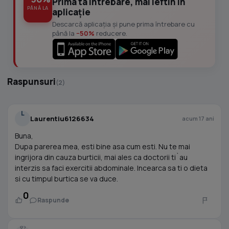
Prima ta întrebare, mai ieftin în
PÂNĂ LA
aplicație
Descarcă aplicația și pune prima întrebare cu
până la
−50%
reducere.
Raspunsuri
(2)
L
Laurentiu6126634
acum 17 ani
Buna,
Dupa parerea mea, esti bine asa cum esti. Nu te mai
ingrijora din cauza burticii, mai ales ca doctorii ti`au
interzis sa faci exercitii abdominale. Incearca sa ti o dieta
si cu timpul burtica se va duce.
0
Raspunde