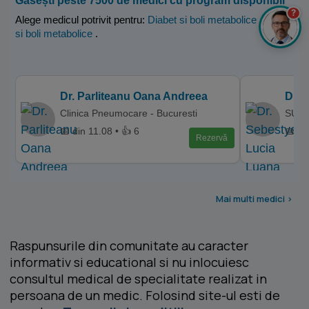
Găsești peste 7500 de medici cu program disponibil
?
Alege medicul potrivit pentru:
Diabet si boli metabolice
,
Diabet
si boli metabolice
.
Dr. Parliteanu Oana Andreea
Dr. 
Clinica Pneumocare - Bucuresti
SUPE
📅 din 11.08 • 👍 6
📅 di
Rezervă
Mai multi medici >
Raspunsurile din comunitate au caracter
informativ si educational si nu inlocuiesc
consultul medical de specialitate realizat in
persoana de un medic. Folosind site-ul esti de