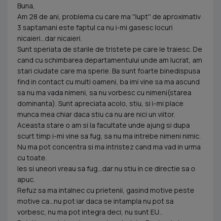
Buna,
Am 28 de ani, problema cu care ma ''lupt'' de aproximativ
3 saptamani este faptul ca nu i-mi gasesc locuri
nicaieri...dar nicaieri.
Sunt speriata de starile de tristete pe care le traiesc. De
cand cu schimbarea departamentului unde am lucrat, am
stari ciudate care ma sperie. Ba sunt foarte binedispusa
find in contact cu multi oameni, ba imi vine sa ma ascund
sa nu ma vada nimeni, sa nu vorbesc cu nimeni(starea
dominanta). Sunt apreciata acolo, stiu, si i-mi place
munca mea chiar daca stiu ca nu are nici un viitor.
Aceasta stare o am si la facultate unde ajung si dupa
scurt timp i-mi vine sa fug, sa nu ma intrebe nimeni nimic.
Nu ma pot concentra si ma intristez cand ma vad in urma
cu toate.
Ies si uneori vreau sa fug...dar nu stiu in ce directie sa o
apuc.
Refuz sa ma intalnec cu prietenii, gasind motive peste
motive ca...nu pot iar daca se intampla nu pot sa
vorbesc, nu ma pot integra deci, nu sunt EU..