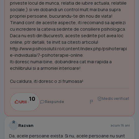
priveste locul de munca, relatia de iubire actuala, relatiile
sociale,) si vei dobandi un control mult mai buna supra
propriei persoane, bucurandu-te din nou de viata!
Tinand cont de aceste aspecte, iti recomand sa apelezi
cu incredere la cateva sedinte de consiliere psihologica.
Daca nu esti din Bucuresti, aceste sedinte pot avea loc
online, ptr detalii, te invit sa citesti articolul:
http://www.psihosolutii.ro/content/index.php/psihoterapi
e-individuala/7-psihoterapie-online.
Iti doresc numai bine, dobandirea cat mai rapida a
echilibrului si a armoniei interioare!
Cu caldura, iti doresc o zi frumoasa!
10
Medic verificat
Util ·
Raspunde
R
Razvan
acum 16 ani
Da, acele persoane exista. Si nu, acele persoane nu sunt