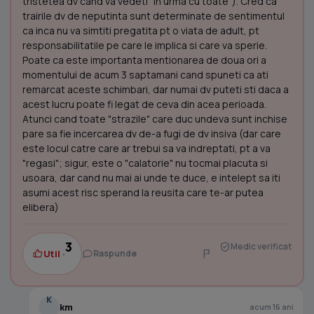
tristetea dv cand va vedeti "in urma cu toate"). Cred ca
trairile dv de neputinta sunt determinate de sentimentul
ca inca nu va simtiti pregatita pt o viata de adult, pt
responsabilitatile pe care le implica si care va sperie.
Poate ca este importanta mentionarea de doua ori a
momentului de acum 3 saptamani cand spuneti ca ati
remarcat aceste schimbari, dar numai dv puteti sti daca a
acest lucru poate fi legat de ceva din acea perioada.
Atunci cand toate "strazile" care duc undeva sunt inchise
pare sa fie incercarea dv de-a fugi de dv insiva (dar care
este locul catre care ar trebui sa va indreptati, pt a va
"regasi"; sigur, este o "calatorie" nu tocmai placuta si
usoara, dar cand nu mai ai unde te duce, e intelept sa iti
asumi acest risc sperand la reusita care te-ar putea
elibera)
3
Medic verificat
Util ·
Raspunde
K
km
acum 16 ani