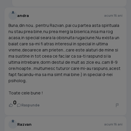
A
andra
acum 16 ani
Buna,din nou.. pentru Razvan..pai cu partea asta spirituala
nu stau prea bine,nu prea merg la biserica,insa ma rog
acasa,in special seara la obisnuita rugaciune.Nu exista un
baiat care sa-mi fi atras interesul in special in ultima
vreme,deoarece am prieten...care este alaturi de mine si
ma sustine in tot ceea ce fac.Iar ca sa-ti raspund si la
ultima intrebare,dorm destul de mult as zice eu..cam 8-9
ore/noapte...multumesc tuturor care mi-au raspuns,acest
fapt facandu-ma sa ma simt mai bine:) in special d-nei
psiholog..
Toate cele bune !
0
Raspunde
R
Razvan
acum 16 ani