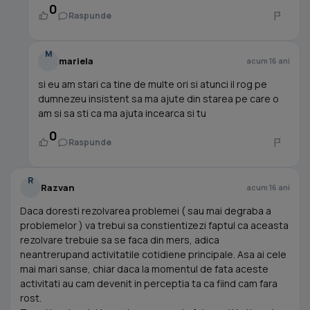
0
Raspunde
M
mariela
acum 16 ani
si eu am stari ca tine de multe ori si atunci il rog pe
dumnezeu insistent sa ma ajute din starea pe care o
am si sa sti ca ma ajuta incearca si tu
0
Raspunde
R
Razvan
acum 16 ani
Daca doresti rezolvarea problemei ( sau mai degraba a
problemelor ) va trebui sa constientizezi faptul ca aceasta
rezolvare trebuie sa se faca din mers, adica
neantrerupand activitatile cotidiene principale. Asa ai cele
mai mari sanse, chiar daca la momentul de fata aceste
activitati au cam devenit in perceptia ta ca fiind cam fara
rost.