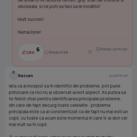
oboseala, si ce poti sa faci sa le modifici!
Mult succes!
Numai bine!
6
Medic verificat
Util ·
Raspunde
R
Razvan
acum 16 ani
Iata ca ai inceput sa iti identifici din probleme, pot pune
prinsoare ca nici nu ai observat acest aspect. As putea sa
te felicit chiar pentru identificarea principalei probleme,
din care de fapt decurg toate celelalte : problema
principala este ca ai constientizat ca de fapt nu mai esti un
copil, cu toate ca acum este momentul in care ti-ai dori cel
mai mult sa fii copil.