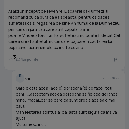
Ai aici un inceput de revenire. Daca vrei sa-l urmezi iti
recomand cu caldura calea aceasta, pentru ca pacea
sufleteasca si regasirea de sine vin numai de la Dumnezeu,
prin cei din jurul tau care sunt capabili sa le
poarte.Vindecatorul ranilor sufletesti nu poate fi decat Cel
care a creat sufletul, nu cei care bajbaie in cautarea lui,
explicand lucruri simple cu multe cuvine ...
3
Raspunde
K
km
acum 16 ani
Oare exista acea (acele) persoana(e) ce face ''toti
banii'' ...asteptam aceea persoana sa fie cea de langa
mine...macar..dar se pare ca sunt prea slaba sa o mai
caut.
Manifestarea spirituala, da, asta sunt sigura ca ma va
ajuta
Multumesc mult!