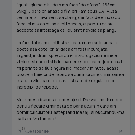
''gust'' glumele lui de a ma face ''dolofana'' (163cm,
55kg) ...oare chiar asa o fii? ieri i-am spus GATA...sa
termine, si mi-a venit sa plang, dar fata de el nu o pot
face, si nuu ca nu as simti nevoia, ci pentru ca nu
accepta sa inteleaga ca...eu simt nevoia sa plang..
La facultate am simtit si azi ca...raman rau in urma...si
poate asa este, chiar daca am fost incurajata.
In gand, in drum spre birou i-mi zic rugaciunile mele
zilnice...si uneori si la intoarcere spre casa...job-ul nu i-
mi permite sa fiu singura nici macar 7 minute...acasa,
poate in baie unde incerc sa pun in ordine urmatoarea
etapa a zilei care, e seara...si care de regula trece
incredibil de repede.
Multumesc frumos ptr mesaje dl. Razvan, multumesc
pentru fiecare dimineata de pana acum in care am
pornit calculatorul asteptand mesaj...si bucurandu-ma
ca il am. Multumesc!
0
Raspunde