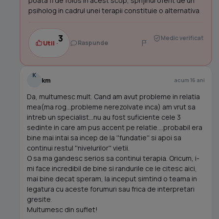
poata fi de folos in acest scop, sprijinul oferit de un
psiholog in cadrul unei terapii constituie o alternativa.
3
Medic verificat
Util ·
Raspunde
K
km
acum 16 ani
Da, multumesc mult. Cand am avut probleme in relatia
mea(ma rog...probleme nerezolvate inca) am vrut sa
intreb un specialist...nu au fost suficiente cele 3
sedinte in care am pus accent pe relatie....probabil era
bine mai intai sa incep de la ''fundatie'' si apoi sa
continui restul ''nivelurilor'' vietii.
O sa ma gandesc serios sa continui terapia. Oricum, i-
mi face incredibil de bine si randurile ce le citesc aici,
mai bine decat speram, la inceput simtind o teama in
legatura cu aceste forumuri sau frica de interpretari
gresite.
Multumesc din suflet!