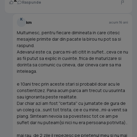
Raspunde
K
km
acum 16 ani
Multumesc, pentru fiecare dimineata in care citesc
mesajele primite dar din pacate la birou nu pot sa si
raspund.
Adevarul este ca, parca mi-ati citit in suflet...ceva ce nu
as fii putut sa explic in cuvinte..frica de maturizare si
dorinta sa comunic cu cineva, dar cineva care sa ma
inteleaga.
e 10ani trec prin aceste stari si probabil doar acu le
constientizez. Pana acum parca am trecut cu usurinta
sau ignoranta peste realitate.
Dar chiar azi am fost ''certata'' cu jumatate de gura de
un coleg ca...sunt tot trista, ce e cu mine...mi-a venit sa
plang. Simteam nevoia sa povestesc tot ce am pe
suflet dar nu puteam(si nici nu era persoana potrivita)..
mai rau, de 2 zile il repezesc pe prietenul meu si nu mai