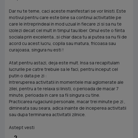
Dar nu te teme, caci aceste manifestari se vor linisti. Este
motivul pentru care este bine sa continui activitatile pe
care le intreprindeai in mod uzual in fiecare zi si sa nu te
izolezi decat cel mult in timpul tau liber. Omul este o fiinta
sociala prin excelenta...si chiar daca tu ai putea sa nu fii de
acord cu acest lucru, copila sau matura, fricoasa sau
curajoasa, singura nu esti !
Atat pentru astazi, deja este mult. Insa sa recapitulam
lucrurile pe catre trebuie sa le faci, pentru inceput cel
putin o data pe zi :
Intreruperea activitatii in momentele mai aglomerate ale
zilei, pentru a te relaxa si linisti, o perioada de macar 7
minute, perioada in care sa fii singura cu tine.
Practicarea rugaciunii personale, macar trei minute pe zi ,
dimineata sau seara, adica inainte de inceperea activitatii
sau dupa terminarea activitatii zilnice.
Astept vesti
2