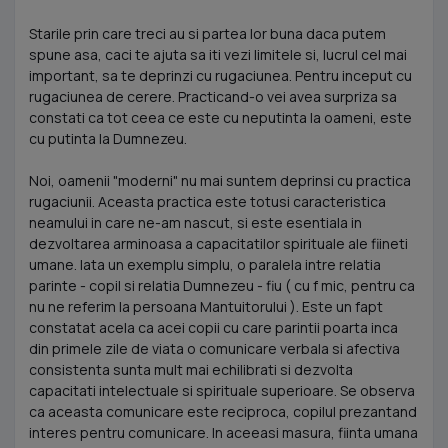
Starile prin care treci au si partea lor buna daca putem
spune asa, caci te ajuta sa iti vezi limitele si, lucrul cel mai
important, sa te deprinzi cu rugaciunea. Pentru inceput cu
rugaciunea de cerere. Practicand-o vei avea surpriza sa
constati ca tot ceea ce este cu neputinta la oameni, este
cu putinta la Dumnezeu.
Noi, oamenii "moderni" nu mai suntem deprinsi cu practica
rugaciunii. Aceasta practica este totusi caracteristica
neamului in care ne-am nascut, si este esentiala in
dezvoltarea arminoasa a capacitatilor spirituale ale fiineti
umane. Iata un exemplu simplu, o paralela intre relatia
parinte - copil si relatia Dumnezeu - fiu ( cu f mic, pentru ca
nu ne referim la persoana Mantuitorului ). Este un fapt
constatat acela ca acei copii cu care parintii poarta inca
din primele zile de viata o comunicare verbala si afectiva
consistenta sunta mult mai echilibrati si dezvolta
capacitati intelectuale si spirituale superioare. Se observa
ca aceasta comunicare este reciproca, copilul prezantand
interes pentru comunicare. In aceeasi masura, fiinta umana