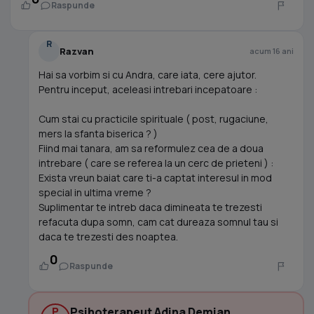
Raspunde
R
Razvan
acum 16 ani
Hai sa vorbim si cu Andra, care iata, cere ajutor.
Pentru inceput, aceleasi intrebari incepatoare :
Cum stai cu practicile spirituale ( post, rugaciune,
mers la sfanta biserica ? )
Fiind mai tanara, am sa reformulez cea de a doua
intrebare ( care se referea la un cerc de prieteni ) :
Exista vreun baiat care ti-a captat interesul in mod
special in ultima vreme ?
Suplimentar te intreb daca dimineata te trezesti
refacuta dupa somn, cam cat dureaza somnul tau si
daca te trezesti des noaptea.
0
Raspunde
P
Psihoterapeut Adina Demian