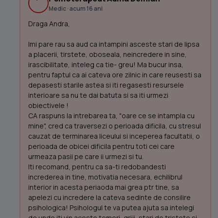
Medic · acum 16 ani
Draga Andra,
Imi pare rau sa aud ca intampini asceste stari de lipsa
a placerii, tirstete, oboseala, neincredere in sine,
irascibilitate, inteleg ca tie- greu! Ma bucur insa,
pentru faptul ca ai cateva ore zilnic in care reusesti sa
depasesti starile astea si iti regasesti resursele
interioare sa nu te dai batuta si sa iti urmezi
obiectivele !
CA raspuns la intrebarea ta, "oare ce se intampla cu
mine", cred ca traversezi o perioada dificila, cu stresul
cauzat de terminarea liceului si inceperea facultatii, o
perioada de obicei dificila pentru toti cei care
urmeaza pasii pe care ii urmezi si tu.
Iti recomand, pentru ca sa-ti redobandesti
increderea in tine, motivatia necesara, echilibrul
interior in acesta periaoda mai grea ptr tine, sa
apelezi cu incredere la cateva sedinte de consilire
psihologica! Psihologul te va putea ajuta sa intelegi
de unde iti vin aceste temeri, griji, stari de tristete si