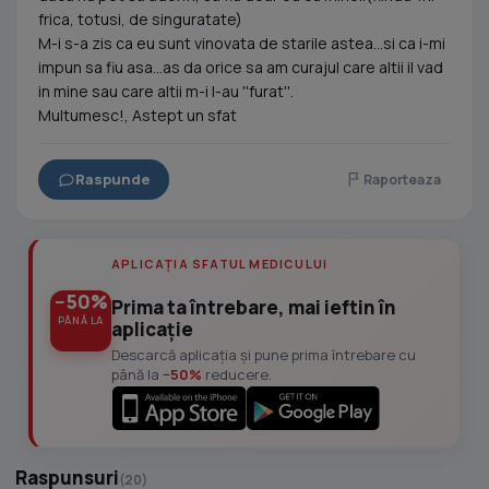
frica, totusi, de singuratate)
M-i s-a zis ca eu sunt vinovata de starile astea...si ca i-mi
impun sa fiu asa...as da orice sa am curajul care altii il vad
in mine sau care altii m-i l-au ''furat''.
Multumesc!, Astept un sfat
Raspunde
Raporteaza
APLICAȚIA SFATUL MEDICULUI
−50%
Prima ta întrebare, mai ieftin în
PÂNĂ LA
aplicație
Descarcă aplicația și pune prima întrebare cu
până la
−50%
reducere.
Raspunsuri
(20)