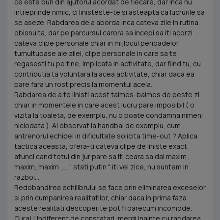
ce este bun din ajutorul acordat de fiecare, dar inca nu
intreprinde nimic, ci linisteste-te si asteapta ca lucrurile sa
se aseze. Rabdarea de a aborda inca cateva zile in rutina
obisnuita, dar pe parcursul carora sa incepi sa iti acorzi
cateva clipe personale chiar in mijlocul perioadelor
tumultuoase ale zilei, clipe personale in care sa te
regasesti tu pe tine, implicata in activitate, dar fiind tu, cu
contributia ta voluntara la acea activitate, chiar daca ea
pare fara un rost precis la momentul acela.
Rabdarea de a te linisti acest talmes-balmes de peste zi,
chiar in momentele in care acest lucru pare imposibil ( o
vizita la toaleta, de exemplu, nu o poate condamna nimeni
niciodata ). Ai observat la handbal de exemplu, cum
antrenorul echipei in dificultate solicita time-out ? Aplica
tactica aceasta, ofera-ti cateva clipe de liniste exact
atunci cand totul din jur pare sa iti ceara sa dai maxim ,
maxim, maxim ..... " stati putin " iti vei zice, nu suntem in
razboi...
Redobandirea echilibrului se face prin eliminarea exceselor
si prin cumpanirea realitatilor, chiar daca in prima faza
aceste realitati descoperite pot fi oarecum incomode.
Curaj ! Indiferent de constatari, mergi inainte cu rabdarea