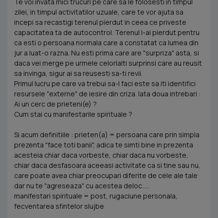
Te voi invata mici trucuri pe care sa le folosesti in timpul
zilei, in timpul activitatilor uzuale, care te vor ajuta sa
incepi sa recastigi terenul pierdut in ceea ce priveste
capacitatea ta de autocontrol. Terenul l-ai pierdut pentru
ca esti o persoana normala care a constatat ca lumea din
jur a luat-o razna. Nu esti prima care are "surpriza" asta, si
daca vei merge pe urmele celorlalti surprinsi care au reusit
sa invinga, sigur ai sa reusesti sa-ti revii.
Primul lucru pe care va trebui sa-l faci este sa iti identifici
resursele "externe" de iesire din criza. Iata doua intrebari :
Ai un cerc de prieteni(e) ?
Cum stai cu manifestarile spirituale ?
Si acum definitiile : prieten(a) = persoana care prin simpla
prezenta "face toti banii", adica te simti bine in prezenta
acesteia chiar daca vorbeste, chiar daca nu vorbeste,
chiar daca desfasoara aceeasi activitate ca si tine sau nu,
care poate avea chiar preocupari diferite de cele ale tale
dar nu te "agreseaza" cu acestea deloc.....
manifestari spirituale = post, rugaciune personala,
fecventarea sfintelor slujbe