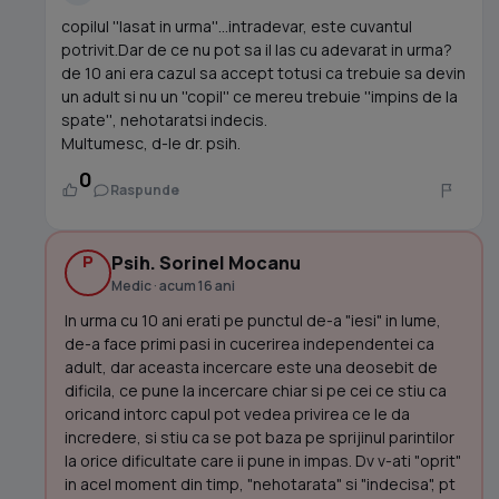
copilul ''lasat in urma''...intradevar, este cuvantul
potrivit.Dar de ce nu pot sa il las cu adevarat in urma?
de 10 ani era cazul sa accept totusi ca trebuie sa devin
un adult si nu un ''copil'' ce mereu trebuie ''impins de la
spate'', nehotaratsi indecis.
Multumesc, d-le dr. psih.
0
Raspunde
P
Psih. Sorinel Mocanu
Medic · acum 16 ani
In urma cu 10 ani erati pe punctul de-a "iesi" in lume,
de-a face primi pasi in cucerirea independentei ca
adult, dar aceasta incercare este una deosebit de
dificila, ce pune la incercare chiar si pe cei ce stiu ca
oricand intorc capul pot vedea privirea ce le da
incredere, si stiu ca se pot baza pe sprijinul parintilor
la orice dificultate care ii pune in impas. Dv v-ati "oprit"
in acel moment din timp, "nehotarata" si "indecisa", pt