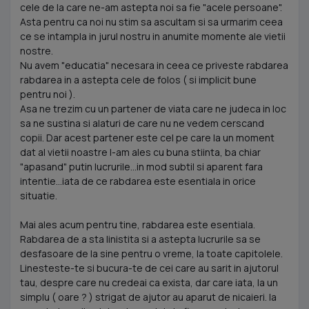
cele de la care ne-am astepta noi sa fie "acele persoane".
Asta pentru ca noi nu stim sa ascultam si sa urmarim ceea
ce se intampla in jurul nostru in anumite momente ale vietii
nostre.
Nu avem "educatia" necesara in ceea ce priveste rabdarea
rabdarea in a astepta cele de folos ( si implicit bune
pentru noi ).
Asa ne trezim cu un partener de viata care ne judeca in loc
sa ne sustina si alaturi de care nu ne vedem cerscand
copii. Dar acest partener este cel pe care la un moment
dat al vietii noastre l-am ales cu buna stiinta, ba chiar
"apasand" putin lucrurile...in mod subtil si aparent fara
intentie...iata de ce rabdarea este esentiala in orice
situatie.
Mai ales acum pentru tine, rabdarea este esentiala.
Rabdarea de a sta linistita si a astepta lucrurile sa se
desfasoare de la sine pentru o vreme, la toate capitolele.
Linesteste-te si bucura-te de cei care au sarit in ajutorul
tau, despre care nu credeai ca exista, dar care iata, la un
simplu ( oare ? ) strigat de ajutor au aparut de nicaieri. Ia