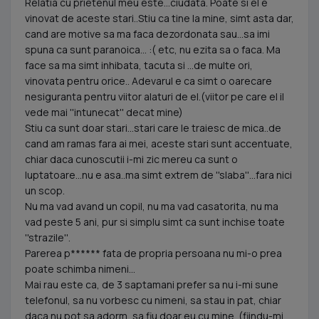
Relatia cu prietenul meu este...ciudata. Poate si el e
vinovat de aceste stari..Stiu ca tine la mine, simt asta dar,
cand are motive sa ma faca dezordonata sau...sa imi
spuna ca sunt paranoica... :( etc, nu ezita sa o faca. Ma
face sa ma simt inhibata, tacuta si ...de multe ori,
vinovata pentru orice.. Adevarul e ca simt o oarecare
nesiguranta pentru viitor alaturi de el.(viitor pe care el il
vede mai ''intunecat'' decat mine)
Stiu ca sunt doar stari...stari care le traiesc de mica..de
cand am ramas fara ai mei, aceste stari sunt accentuate,
chiar daca cunoscutii i-mi zic mereu ca sunt o
luptatoare...nu e asa..ma simt extrem de ''slaba''...fara nici
un scop.
Nu ma vad avand un copil, nu ma vad casatorita, nu ma
vad peste 5 ani, pur si simplu simt ca sunt inchise toate
''strazile''.
Parerea p****** fata de propria persoana nu mi-o prea
poate schimba nimeni...
Mai rau este ca, de 3 saptamani prefer sa nu i-mi sune
telefonul, sa nu vorbesc cu nimeni, sa stau in pat, chiar
daca nu pot sa adorm, sa fiu doar eu cu mine..(fiindu-mi