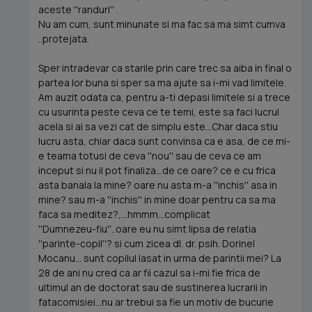
aceste ''randuri'' .
Nu am cum, sunt minunate si ma fac sa ma simt cumva
..protejata.
Sper intradevar ca starile prin care trec sa aiba in final o
partea lor buna si sper sa ma ajute sa i-mi vad limitele.
Am auzit odata ca, pentru a-ti depasi limitele si a trece
cu usurinta peste ceva ce te temi, este sa faci lucrul
acela si ai sa vezi cat de simplu este...Char daca stiu
lucru asta, chiar daca sunt convinsa ca e asa, de ce mi-
e teama totusi de ceva ''nou'' sau de ceva ce am
inceput si nu il pot finaliza...de ce oare? ce e cu frica
asta banala la mine? oare nu asta m-a ''inchis'' asa in
mine? sau m-a ''inchis'' in mine doar pentru ca sa ma
faca sa meditez?,...hmmm...complicat
''Dumnezeu-fiu''..oare eu nu simt lipsa de relatia
''parinte-copil''? si cum zicea dl. dr. psih. Dorinel
Mocanu... sunt copilul lasat in urma de parintii mei? La
28 de ani nu cred ca ar fii cazul sa i-mi fie frica de
ultimul an de doctorat sau de sustinerea lucrarii in
fatacomisiei...nu ar trebui sa fie un motiv de bucurie