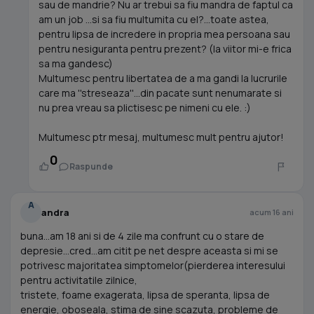
sau de mandrie? Nu ar trebui sa fiu mandra de faptul ca
am un job ...si sa fiu multumita cu el?...toate astea,
pentru lipsa de incredere in propria mea persoana sau
pentru nesiguranta pentru prezent? (la viitor mi-e frica
sa ma gandesc)
Multumesc pentru libertatea de a ma gandi la lucrurile
care ma ''streseaza''...din pacate sunt nenumarate si
nu prea vreau sa plictisesc pe nimeni cu ele. :)
Multumesc ptr mesaj, multumesc mult pentru ajutor!
0
Raspunde
A
andra
acum 16 ani
buna...am 18 ani si de 4 zile ma confrunt cu o stare de
depresie...cred...am citit pe net despre aceasta si mi se
potrivesc majoritatea simptomelor(pierderea interesului
pentru activitatile zilnice,
tristete, foame exagerata, lipsa de speranta, lipsa de
energie, oboseala, stima de sine scazuta, probleme de