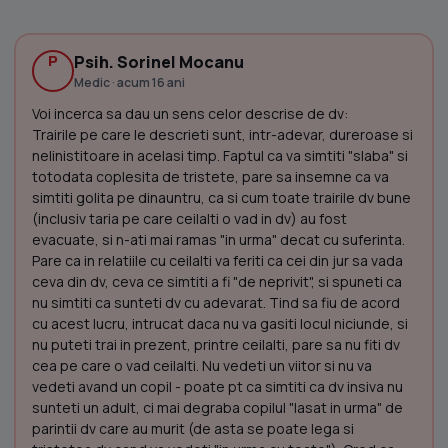
P
Psih. Sorinel Mocanu
Medic · acum 16 ani
Voi incerca sa dau un sens celor descrise de dv:
Trairile pe care le descrieti sunt, intr-adevar, dureroase si
nelinistitoare in acelasi timp. Faptul ca va simtiti "slaba" si
totodata coplesita de tristete, pare sa insemne ca va
simtiti golita pe dinauntru, ca si cum toate trairile dv bune
(inclusiv taria pe care ceilalti o vad in dv) au fost
evacuate, si n-ati mai ramas "in urma" decat cu suferinta.
Pare ca in relatiile cu ceilalti va feriti ca cei din jur sa vada
ceva din dv, ceva ce simtiti a fi "de neprivit", si spuneti ca
nu simtiti ca sunteti dv cu adevarat. Tind sa fiu de acord
cu acest lucru, intrucat daca nu va gasiti locul niciunde, si
nu puteti trai in prezent, printre ceilalti, pare sa nu fiti dv
cea pe care o vad ceilalti. Nu vedeti un viitor si nu va
vedeti avand un copil - poate pt ca simtiti ca dv insiva nu
sunteti un adult, ci mai degraba copilul "lasat in urma" de
parintii dv care au murit (de asta se poate lega si