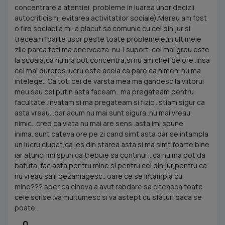
concentrare a atentiei, probleme in luarea unor decizii,
autocriticism, evitarea activitatilor sociale).Mereu am fost
o fire sociabila mi-a placut sa comunic cu cei din jur si
treceam foarte usor peste toate problemele;in ultimele
zile parca toti ma enerveaza..nu-i suport..cel mai greu este
la scoala,ca nu ma pot concentra,si nu am chef de ore..insa
cel mai dureros lucru este acela ca pare ca nimeni nu ma
intelege.. Ca toti cei de varsta mea ma gandesc la viitorul
meu sau cel putin asta faceam.. ma pregateam pentru
facultate..invatam si ma pregateam si fizic...stiam sigur ca
asta vreau...dar acum nu mai sunt sigura..nu mai vreau
nimic...cred ca viata nu mai are sens..asta imi spune
inima..sunt cateva ore pe zi cand simt asta dar se intampla
un lucru ciudat,ca ies din starea asta si ma simt foarte bine
iar atunci imi spun ca trebuie sa continui ...ca nu ma pot da
batuta..fac asta pentru mine si pentru cei din jur,pentru ca
nu vreau sa ii dezamagesc.. oare ce se intampla cu
mine??? sper ca cineva a avut rabdare sa citeasca toate
cele scrise..va multumesc si va astept cu sfaturi daca se
poate...
0