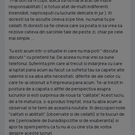
Ti-ai dori sa fii copil, adica sa nu mai ai atat de multe
responsabilitati ( si totusi atat de multi indiferenti,
insensibili, nepriceputi cu lucrurile delicate in jur ). Iti
doresti sa te asculte cineva si pe tine, nu numai tu pe
ceilalti. Iti doresti sa fie cineva care sa poata si sa vrea sa
rezolve cateva din sarcinile tale de peste zi, chiar pe cele
mai simple ....
Tu esti acum intr-o situatie in care nu mai poti " discuta
discutii " cu prietenii tai. De aceea nu mai vrei sa sune
telefonul. Suferinta prin care ai trecut si indarjirea cu care
ai luptat pana acum au facut ca sufletul tau sa capete alte
valente si sa aiba alte necesitati, diferite de ale celor cu
care te-ai obisnuit a fi impreuna pana acum. Te-ai trezit in
postura de a capata o altfel de perspectiva asupra
lucrurilor si esti surprinsa de noua ta "calitate". Acest lucru,
de a te maturiza, s-a produs treptat, insa tu abia acum ai
observat si te temi de aceasta noutate. Iti descoperi noile
"calitati si abilitati", (observate si de ceilalti) si te bucuri de
ele ( perioadele de bunadispozitie si de exuberanta) si
apoi te sperii pentru ca tu nu ai cu cine sta de vorba
despre aceste lucruri.