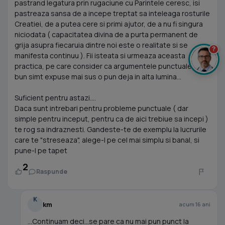
pastrand legatura prin rugaciune cu Parintele ceresc, isi
pastreaza sansa de a incepe treptat sa inteleaga rosturile
Creatiei, de a putea cere si primi ajutor, de a nu fi singura
niciodata ( capacitatea divina de a purta permanent de
grija asupra fiecaruia dintre noi este o realitate si se
?
manifesta continuu ). Fii isteata si urmeaza aceasta
practica, pe care consider ca argumentele punctuale si de
bun simt expuse mai sus o pun deja in alta lumina...
Suficient pentru astazi....
Daca sunt intrebari pentru probleme punctuale ( dar
simple pentru inceput, pentru ca de aici trebiue sa incepi )
te rog sa indraznesti. Gandeste-te de exemplu la lucrurile
care te "streseaza", alege-l pe cel mai simplu si banal, si
pune-l pe tapet
2
Raspunde
K
km
acum 16 ani
...Continuam deci...se pare ca nu mai pun punct la