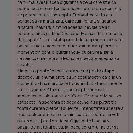
ca nu mai aveati acea siguranta a celui care stie ca
poate face oricand un pas inapoi, pe teren sigur, pt a
se pregati pt ce-l asteapta. Probabil ca viata v-a
obligat sa va maturizati, oarecum fortat, si doar pe
dinafara, inauntru simtind aceeasi nevoie de a fi
ocrotit pt inca un timp (pe care dv o numiti a fi "impins
de la spate" - e gestul aparent de respingere pe care
parintii il fac pt adolescentii lor, dar fara a-i pierde un
moment din ochi, si sustinandu-i cu privirea, iar la
nevoie cu cuvintele si afectiunea de care acestia au
nevoie).
Nimeni nu poate "pacali" viata sarind peste etape,
decat cu un anumit pret, cu un cost afectiv care la un
moment dat nu mai poate fi sustinut. Si atunci trebuie
sa "recupereze" trecutul tocmai pt a nu mai fi
impiedicat sa aiba un viitor. "Copilul" respectiv inca va
asteapta, in speranta ca daca atunci nu a putut trai
toata durerea pierderii suferite, intensitatea acesteia
fiind coplesitoare pt el, acum, ca adult poate ca veti
putea sa-l ajutati s-o faca. Sigur, este bine sa va
bazati pe ajutorul cuiva, iar daca cei din jur nu par sa