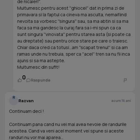
de nicaieri''.
Multumesc pentru acest ''ghiocel'' dat in prima zi de
primavara si la faptul ca cineva ma asculta, nemaifiind
nevoita sa vorbesc ''singura'' sau, sa ma abtin si sa ma
faca sa ma gandesc la curaj fara sa i-mi spun ca ca
sunt singura ''vinovata'' pentru starea asta (si poate ca
au dreptate) sau pentru orice stare pe care o traiesc.
Chiar daca cred ca totusi...am ''scapat trenul'' si ca am
ramas unde nu trebuia, sper ca ''acel'' tren sa nu fii inca
ajuns si sa ma astepte.
Multumesc din suflt!
0
Raspunde
R
Razvan
acum 16 ani
Continuam deci !
Continuam pana cand nu vei mai avea nevoie de randurile
acestea. Cand va veni acel moment vei spune si aceste
randuri nu vor mai aparea...