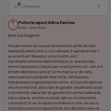
0
Raspunde
P
Psihoterapeut Adina Demian
Medic · acum 16 ani
Buna ziua draga Km,
Imi pare foarte rau sa aud ca traversezi astfel de stari
neplacute pentru tine si ca in ultimele 3 saptamani ele s-
au accentuat! Banuiesc ca nu iti este usor!
Cercetarile stiintifice demonstreaza ca, aceste stari,
emotii neplacute si chinuitoare uneori pentru noi, cum ar fi
(straile depresive cand uit sa ma mai bucur de viata,
neincrederea in propriile mele forte, nehotararea,
framantarea si ingrijorarea frecvente, etc) provin datorita
unui mod irational, adica fals de gandire. Modificand acest
mod irational, adica fals de gandire intr-un mod adevarat,
adica rational, emotiile si starile tale se vor imbunatati
consistent( iti vei recapata increderea in tine, vei lua cu
mai multa usurinta si siguranta de sine decizii in ceea ce