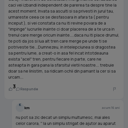
caci vei izbandi independent de parerea ta despre tine la
acest moment. Invata sa asculti si sa privesti in jurul tau,
urmareste ceea ce se desfasoara in afara ta ( pentru
inceput ), si vei constata ca nu iti revine povara de a
"impinge" lucrurile inainte ci doar placerea de a te urca in
trenul care merge oricum inainte.....daca nu iti place drumul,
te poti da jos si lua alt tren care merge pe unde ti se
potriveste tie....Dumnezeu, in intelepciunea si dragostea
sa pentru lume, a creat-o in asa fel incat intotdeauna
exista "acel" tren, pentru fiecare in parte, care ne
asteapta in gara pana la sfarsitul vietii noastre.... trebuie
doar sa ne linistim, sa ridicam ochii din pamant la cer si sa
urcam....
3
Raspunde
K
km
acum 16 ani
nu pot sa zic decat un simplu multumesc, mai ales
celor carora, '' la un simplu strigat de ajutor au aparut