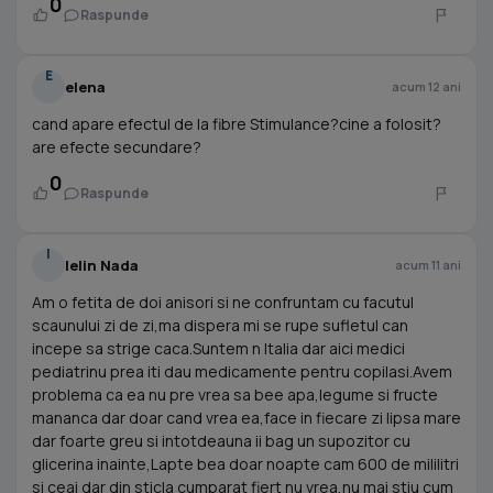
0
Raspunde
E
elena
acum 12 ani
cand apare efectul de la fibre Stimulance?cine a folosit?
are efecte secundare?
0
Raspunde
I
Ielin Nada
acum 11 ani
Am o fetita de doi anisori si ne confruntam cu facutul
scaunului zi de zi,ma dispera mi se rupe sufletul can
incepe sa strige caca.Suntem n Italia dar aici medici
pediatrinu prea iti dau medicamente pentru copilasi.Avem
problema ca ea nu pre vrea sa bee apa,legume si fructe
mananca dar doar cand vrea ea,face in fiecare zi lipsa mare
dar foarte greu si intotdeauna ii bag un supozitor cu
glicerina inainte,Lapte bea doar noapte cam 600 de mililitri
si ceai dar din sticla cumparat fiert nu vrea,nu mai stiu cum