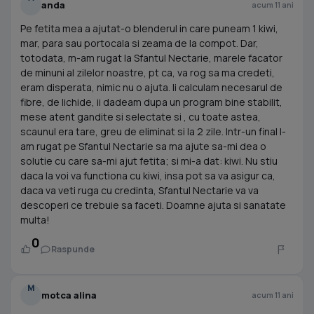
anda
acum 11 ani
Pe fetita mea a ajutat-o blenderul in care puneam 1 kiwi,
mar, para sau portocala si zeama de la compot. Dar,
totodata, m-am rugat la Sfantul Nectarie, marele facator
de minuni al zilelor noastre, pt ca, va rog sa ma credeti,
eram disperata, nimic nu o ajuta. Ii calculam necesarul de
fibre, de lichide, ii dadeam dupa un program bine stabilit,
mese atent gandite si selectate si , cu toate astea,
scaunul era tare, greu de eliminat si la 2 zile. Intr-un final l-
am rugat pe Sfantul Nectarie sa ma ajute sa-mi dea o
solutie cu care sa-mi ajut fetita; si mi-a dat: kiwi. Nu stiu
daca la voi va functiona cu kiwi, insa pot sa va asigur ca,
daca va veti ruga cu credinta, Sfantul Nectarie va va
descoperi ce trebuie sa faceti. Doamne ajuta si sanatate
multa!
0
Raspunde
M
motca alina
acum 11 ani