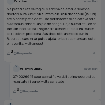
Cristina
acum 11 ani
Ma puteti ajuta va rog cu o adresa de email a doamnei
doctor Laura Albu? Nu suntem din Sibiu dar copilul (15 luni)
are o constipatie destul de persistenta si de cateva ori a
avut scaun chiar cu un pic de sange. Deja nu mai stiu ce sa
fac, am incercat sa-l reglez din alimentatie dar nu reusim
sa rezolvam problema. Sau daca stiti un medic bun in
Bucuresti care m-ar putea ajuta, orice recomandare este
binevenita. Multumesc!
0
Raspunde
V
Valentin Olaru
acum 11 ani
0742026945 sper sa mai fie valabil de incredere si cu
rezultate f f bune Multa sanatate
0
Raspunde
A