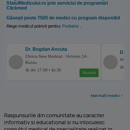
SfatulMedicului.ro prin serviciul de programări
Clickmed
Găsești peste 7500 de medici cu program disponibil
Alege medicul potrivit pentru:
Pediatrie
.
Dr. Bogdan Ancuta
Dr. 
Clinica New Medical - Victoriei 1A -
Affid
Buzau
📅 di
📅 din 17.08 • 👍 36
Rezervă
Mai multi medici >
Raspunsurile din comunitate au caracter
informativ si educational si nu inlocuiesc
consultul medical de specialitate realizat in