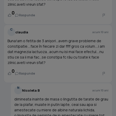
zilnic.aveti vreun sfat?
0
Raspunde
C
claudia
acum 10 ani
Buna!am o fetita de 3 anișori...avem grave probleme de
constipatie....face în fiecare zi dar ffff gros ca volum....i am
dat magnezia lactuoza...acum nu isi mai face efectul....nu
stiu ce sa ii mai fac...se constipa fc rău cu toate k face
zilnic.aveti vreun sfat?
0
Raspunde
N
Nicoleta B
acum 10 ani
dimineata inainte de masa o lingutita de tarate de grau
de la plafar, muiate in putin lapte, ceai sau apa si
amestecate cu miere de albine naturala lichida,
o lingurita de seminte de in amestecate cu miere tot