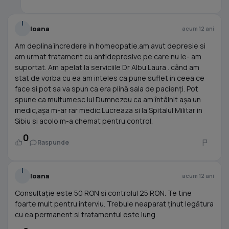
I
Ioana
acum 12 ani
Am deplina încredere in homeopatie.am avut depresie si
am urmat tratament cu antidepresive pe care nu le- am
suportat. Am apelat la serviciile Dr Albu Laura . când am
stat de vorba cu ea am inteles ca pune suflet in ceea ce
face si pot sa va spun ca era plină sala de pacienți. Pot
spune ca multumesc lui Dumnezeu ca am întâlnit așa un
medic,așa m-ar rar medic.Lucreaza si la Spitalul Militar in
Sibiu si acolo m-a chemat pentru control.
0
Raspunde
I
Ioana
acum 12 ani
Consultație este 50 RON si controlul 25 RON. Te tine
foarte mult pentru interviu. Trebuie neaparat ținut legătura
cu ea permanent si tratamentul este lung.