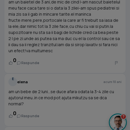
am un baietel de 3 ani,de mic de cind l-am nascut baietelul
meu face caca tare si o data la 3 zilei-am spus pediatrei si
mia zis sa ii gab in mincare tarite.el maninca
fructe:mere,pere,portocale la care ar fi trebuit sa iasa de
la ele,dar nimic tot la 3 zile face,cu chiu cu vai si putin.la
supozitoare nu sta sa ii bagi.de lichide cred ca bea peste
2 l pe zi.unde as putea sa ma duc cu el la control sau ce sa
ii dau sa ii reglez tranzitul.iam da si sirop laxativ si fara nici
un efect!va multumesc
0
Raspunde
E
elena
acum 10 ani
am un bebe de 2 luni...se duce afara odata la 3-4 zile cu
ajutorul meu..in ce mod pot ajuta mikutzu sa se dca
normal?
0
Raspunde
?