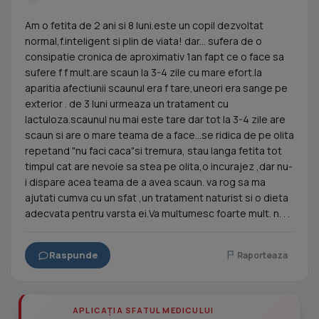
Am o fetita de 2 ani si 8 luni.este un copil dezvoltat
normal,f.inteligent si plin de viata! dar... sufera de o
consipatie cronica de aproximativ 1an fapt ce o face sa
sufere f f mult.are scaun la 3-4 zile cu mare efort.la
aparitia afectiunii scaunul era f tare,uneori era sange pe
exterior . de 3 luni urmeaza un tratament cu
lactuloza.scaunul nu mai este tare dar tot la 3-4 zile are
scaun si are o mare teama de a face...se ridica de pe olita
repetand "nu faci caca"si tremura, stau langa fetita tot
timpul cat are nevoie sa stea pe olita,o incurajez ,dar nu-
i dispare acea teama de a avea scaun. va rog sa ma
ajutati cumva cu un sfat ,un tratament naturist si o dieta
adecvata pentru varsta ei.Va multumesc foarte mult. n. . .
Raspunde
Raporteaza
APLICAȚIA SFATUL MEDICULUI