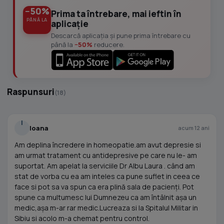
−50%
Prima ta întrebare, mai ieftin în
PÂNĂ LA
aplicație
Descarcă aplicația și pune prima întrebare cu
până la
−50%
reducere.
Raspunsuri
(18)
I
Ioana
acum 12 ani
Am deplina încredere in homeopatie.am avut depresie si
am urmat tratament cu antidepresive pe care nu le- am
suportat. Am apelat la serviciile Dr Albu Laura . când am
stat de vorba cu ea am inteles ca pune suflet in ceea ce
face si pot sa va spun ca era plină sala de pacienți. Pot
spune ca multumesc lui Dumnezeu ca am întâlnit așa un
medic,așa m-ar rar medic.Lucreaza si la Spitalul Militar in
Sibiu si acolo m-a chemat pentru control.