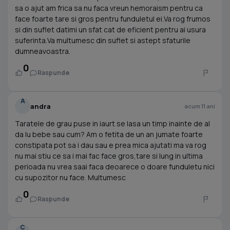
sa o ajut am frica sa nu faca vreun hemoraism pentru ca
face foarte tare si gros pentru funduletul ei.Va rog frumos
si din suflet datimi un sfat cat de eficient pentru ai usura
suferinta.Va multumesc din suflet si astept sfaturile
dumneavoastra.
0
Raspunde
A
andra
acum 11 ani
Taratele de grau puse in iaurt se lasa un timp inainte de al
da lu bebe sau cum? Am o fetita de un an jumate foarte
constipata pot sa i dau sau e prea mica ajutati ma va rog
nu mai stiu ce sa i mai fac face gros,tare si lung in ultima
perioada nu vrea saai faca deoarece o doare funduletu nici
cu supozitor nu face. Multumesc
0
Raspunde
C