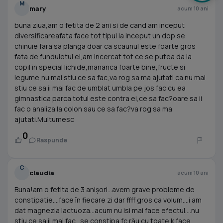
M
mary
acum 10 ani
buna ziua,am o fetita de 2 ani si de cand am inceput
diversificareafata face tot tipul la inceput un dop se
chinuie fara sa planga doar ca scaunul este foarte gros
fata de funduletul ei,am incercat tot ce se putea da la
copil in special lichide,mananca foarte bine,fructe si
legume,nu mai stiu ce sa fac,va rog sa ma ajutati ca nu mai
stiu ce sa ii mai fac de umblat umbla pe jos fac cu ea
gimnastica parca totul este contra ei,ce sa fac?oare sa ii
fac o analiza la colon sau ce sa fac?va rog sa ma
ajutati.Multumesc
0
Raspunde
C
claudia
acum 10 ani
Buna!am o fetita de 3 anișori...avem grave probleme de
constipatie....face în fiecare zi dar ffff gros ca volum....i am
dat magnezia lactuoza...acum nu isi mai face efectul....nu
stiu ce sa ii mai fac...se constipa fc rău cu toate k face