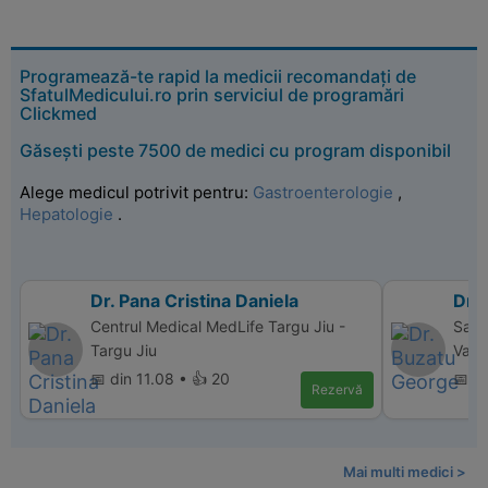
Programează-te rapid la medicii recomandați de
SfatulMedicului.ro prin serviciul de programări
Clickmed
Găsești peste 7500 de medici cu program disponibil
Alege medicul potrivit pentru:
Gastroenterologie
,
Hepatologie
.
Dr. Pana Cristina Daniela
Dr.
Centrul Medical MedLife Targu Jiu -
Sanm
Targu Jiu
Valc
📅 din 11.08 • 👍 20
📅 di
Rezervă
Mai multi medici >