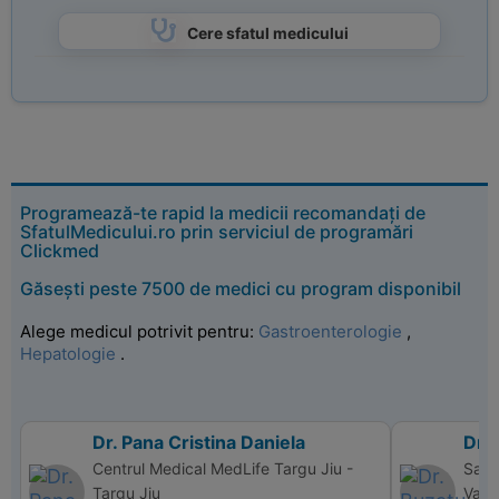
Cere sfatul medicului
Programează-te rapid la medicii recomandați de
SfatulMedicului.ro prin serviciul de programări
Clickmed
Găsești peste 7500 de medici cu program disponibil
Alege medicul potrivit pentru:
Gastroenterologie
,
Hepatologie
.
Dr. Pana Cristina Daniela
Dr.
Centrul Medical MedLife Targu Jiu -
Sanm
Targu Jiu
Valc