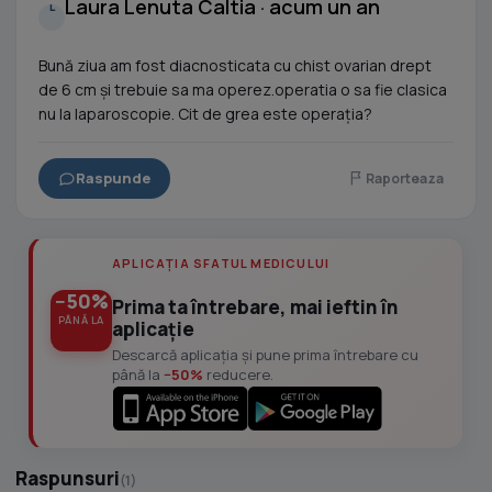
Laura Lenuta Caltia · acum un an
L
Bună ziua am fost diacnosticata cu chist ovarian drept
de 6 cm și trebuie sa ma operez.operatia o sa fie clasica
nu la laparoscopie. Cit de grea este operația?
Raspunde
Raporteaza
APLICAȚIA SFATUL MEDICULUI
−50%
Prima ta întrebare, mai ieftin în
PÂNĂ LA
aplicație
Descarcă aplicația și pune prima întrebare cu
până la
−50%
reducere.
Raspunsuri
(1)