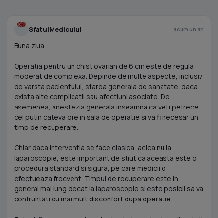
SfatulMedicului
acum un an
Buna ziua,
Operatia pentru un chist ovarian de 6 cm este de regula
moderat de complexa. Depinde de multe aspecte, inclusiv
de varsta pacientului, starea generala de sanatate, daca
exista alte complicatii sau afectiuni asociate. De
asemenea, anestezia generala inseamna ca veti petrece
cel putin cateva ore in sala de operatie si va fi necesar un
timp de recuperare.
Chiar daca interventia se face clasica, adica nu la
laparoscopie, este important de stiut ca aceasta este o
procedura standard si sigura, pe care medicii o
efectueaza frecvent. Timpul de recuperare este in
general mai lung decat la laparoscopie si este posibil sa va
confruntati cu mai mult disconfort dupa operatie.