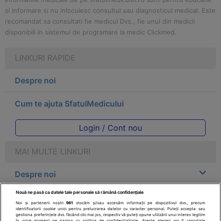
si informare si nu inlocuiesc consultul sau diagnosticul medical. Este
recomandat sa consultati fie medicul Dvs., fie unul din medicii
disponibili in sistemul de programare la medic Clickmed.
LINKURI RAPIDE
Despre noi
Cum te ajuta SfatulMedicului
Login / Cont nou
MAI MULTE LINKURI
Despre noi
Nouă ne pasă ca datele tale personale să rămână confidențiale
Legal
Noi și partenerii noștri
961
stocăm și/sau accesăm informații pe dispozitivul dvs., precum
identificatorii cookie unici pentru prelucrarea datelor cu caracter personal. Puteți accepta sau
gestiona preferințele dvs. făcând clic mai jos, respectiv vă puteți opune utilizării unui interes legitim
Drepturile consumatorului
în orice moment pe pagina cu politica de confidențialitate. Aceste alegeri vor fi raportate