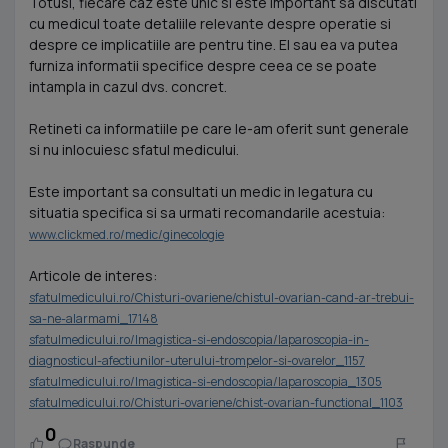
Totusi, fiecare caz este unic si este important sa discutati
cu medicul toate detaliile relevante despre operatie si
despre ce implicatiile are pentru tine. El sau ea va putea
furniza informatii specifice despre ceea ce se poate
intampla in cazul dvs. concret.
Retineti ca informatiile pe care le-am oferit sunt generale
si nu inlocuiesc sfatul medicului.
Este important sa consultati un medic in legatura cu
situatia specifica si sa urmati recomandarile acestuia:
www.clickmed.ro/medic/ginecologie
Articole de interes:
sfatulmedicului.ro/Chisturi-ovariene/chistul-ovarian-cand-ar-trebui-
sa-ne-alarmami_17148
sfatulmedicului.ro/Imagistica-si-endoscopia/laparoscopia-in-
diagnosticul-afectiunilor-uterului-trompelor-si-ovarelor_1157
sfatulmedicului.ro/Imagistica-si-endoscopia/laparoscopia_1305
sfatulmedicului.ro/Chisturi-ovariene/chist-ovarian-functional_1103
0
Raspunde