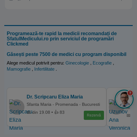
Programează-te rapid la medicii recomandați de
SfatulMedicului.ro prin serviciul de programări
Clickmed
Găsești peste 7500 de medici cu program disponibil
Alege medicul potrivit pentru:
Ginecologie
,
Ecografie
,
Mamografie
,
Infertilitate
.
?
Dr. 
Dr. Scripcaru Eliza Maria
Clini
Sfanta Maria - Promenada - Bucuresti
Med,P
📅 din 19.08 • 👍 83
📅 di
Rezervă