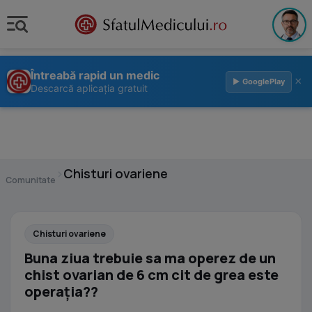
Întreabă rapid un medic
×
▶ GooglePlay
Descarcă aplicația gratuit
›
Chisturi ovariene
Comunitate
Chisturi ovariene
Buna ziua trebuie sa ma operez de un
chist ovarian de 6 cm cit de grea este
operația??