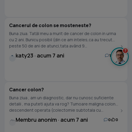
Cancerul de colon se mosteneste?
Buna ziua. Tatăl meu a murit de cancer de colon in urma
cu 2 ani. Bunicu posibil (din ce am inteles,ca au trecut
peste 50 de ani de atunci,tata având 9...
?
katy23 · acum 7 ani
1
0
K
Cancer colon?
Buna ziua , am un diagnostic, dar nu cunosc suficiente
detalii , ma puteti ajuta va rog? Tumoare maligna colon
descendent operata (colectomie subtotala cu...
Membru anonim · acum 7 ani
0
0