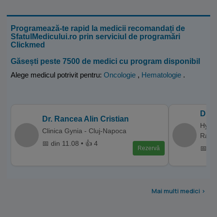
Programează-te rapid la medicii recomandați de
SfatulMedicului.ro prin serviciul de programări
Clickmed
Găsești peste 7500 de medici cu program disponibil
Alege medicul potrivit pentru:
Oncologie
,
Hematologie
.
Dr. 
Dr. Rancea Alin Cristian
Hyper
Clinica Gynia - Cluj-Napoca
Ramn
📅 din 11.08 • 👍 4
📅 di
Rezervă
Mai multi medici >