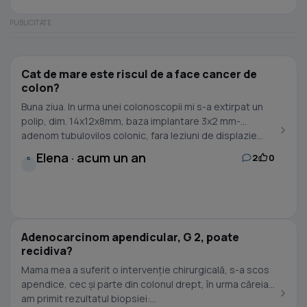
Cat de mare este riscul de a face cancer de
colon?
Buna ziua. In urma unei colonoscopii mi s-a extirpat un
polip, dim. 14x12x8mm, baza implantare 3x2 mm-
adenom tubulovilos colonic, fara leziuni de displazie...
Elena · acum un an
2
0
E
Adenocarcinom apendicular, G 2, poate
recidiva?
Mama mea a suferit o intervenție chirurgicală, s-a scos
apendice, cec și parte din colonul drept, în urma căreia
am primit rezultatul biopsiei:...