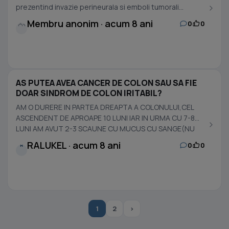
prezentind invazie perineurala si emboli tumorali...
Membru anonim · acum 8 ani
0
0
AS PUTEA AVEA CANCER DE COLON SAU SA FIE
DOAR SINDROM DE COLON IRITABIL?
AM O DURERE IN PARTEA DREAPTA A COLONULUI,CEL
ASCENDENT DE APROAPE 10 LUNI IAR IN URMA CU 7-8
LUNI AM AVUT 2-3 SCAUNE CU MUCUS CU SANGE(NU
FOARTE MULT).NU...
RALUKEL · acum 8 ani
0
0
R
1
2
›