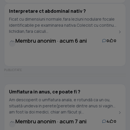
Interpretare ct abdominal nativ ?
Ficat cu dimensiuni normale,fara leziuni nodulare focale
identificabile pe examinarea nativa.Colecist cu continut
lichidian,fara calculi...
Membru anonim · acum 6 ani
0
0
Umflatura in anus, ce poate fi ?
Am descoperit o umflatura anala, e rotundă ca un ou,
situată undeva in perete(peretele dintre anus si vagin),
am fost la doi medici, chiar am făcut și...
Membru anonim · acum 7 ani
4
0