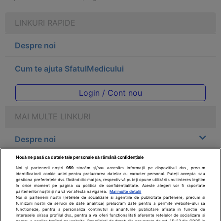
LINKURI RAPIDE
Despre noi
Cum te ajuta SfatulMedicului
Login / Cont nou
MAI MULTE LINKURI
Despre noi
Nouă ne pasă ca datele tale personale să rămână confidențiale
Legal
Noi și partenerii noștri
959
stocăm și/sau accesăm informații pe dispozitivul dvs., precum
identificatorii cookie unici pentru prelucrarea datelor cu caracter personal. Puteți accepta sau
gestiona preferințele dvs. făcând clic mai jos, respectiv vă puteți opune utilizării unui interes legitim
Drepturile consumatorului
în orice moment pe pagina cu politica de confidențialitate. Aceste alegeri vor fi raportate
partenerilor noștri și nu vă vor afecta navigarea.
Mai multe detalii
Noi si partenerii nostri (retelele de socializare si agentiile de publicitate partenere, precum si
furnizorii nostri de servicii de date analitice) prelucram date pentru a permite website-ului sa
Parteneri
functioneze, pentru a personaliza continutul si anunturile publicitare afisate in functie de
interesele si/sau profilul dvs., pentru a va oferi functionalitati aferente retelelor de socializare si
pentru a analiza traficul pe website. Beneficiati de drepturile prevazute de art. 15-22 din GDPR in