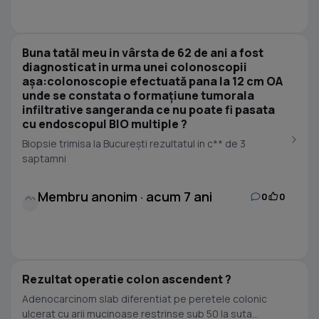
Buna tatăl meu in vârsta de 62 de ani a fost
diagnosticat in urma unei colonoscopii
așa:colonoscopie efectuată pana la 12 cm OA
unde se constata o formațiune tumorala
infiltrative sangeranda ce nu poate fi pasata
cu endoscopul BIO multiple ?
Biopsie trimisa la București rezultatul in c** de 3
saptamni
Membru anonim · acum 7 ani
0
0
Rezultat operatie colon ascendent ?
Adenocarcinom slab diferentiat pe peretele colonic
ulcerat cu arii mucinoase restrinse sub 50 la suta