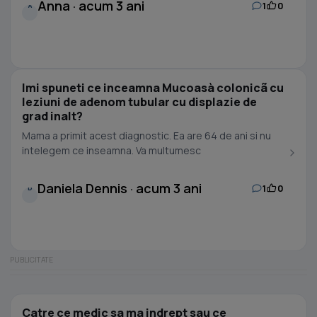
Anna · acum 3 ani
1
0
A
Imi spuneti ce inceamna Mucoasà colonicã cu
leziuni de adenom tubular cu displazie de
grad inalt?
Mama a primit acest diagnostic. Ea are 64 de ani si nu
intelegem ce inseamna. Va multumesc
Daniela Dennis · acum 3 ani
1
0
D
Catre ce medic sa ma indrept sau ce