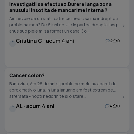
investigatii sa efectuez,Durere langa zona
anusului insotita de mancarime interna ?
Am nevoie de un sfat , catre ce medic sa ma indrept ptr
problema mea? De 6 luni de zile in partea dreapta langa
anus sub piele mi sa format un canal ( o...
Cristina C · acum 4 ani
2
0
C
Cancer colon?
Buna ziua, Am 26 de ani si probleme mele au aparut de
aproximativ o luna. In luna ianuarie am fost extrem de
strersata - nopti nedormite si o stare...
AL · acum 4 ani
4
0
A