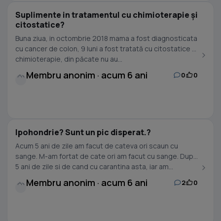
Suplimente in tratamentul cu chimioterapie și
citostatice?
Buna ziua, in octombrie 2018 mama a fost diagnosticata
cu cancer de colon, 9 luni a fost tratată cu citostatice și
chimioterapie, din păcate nu au...
Membru anonim · acum 6 ani
0
0
Ipohondrie? Sunt un pic disperat.?
Acum 5 ani de zile am facut de cateva ori scaun cu
sange. M-am fortat de cate ori am facut cu sange. Dupa
5 ani de zile si de cand cu carantina asta, iar am...
Membru anonim · acum 6 ani
2
0