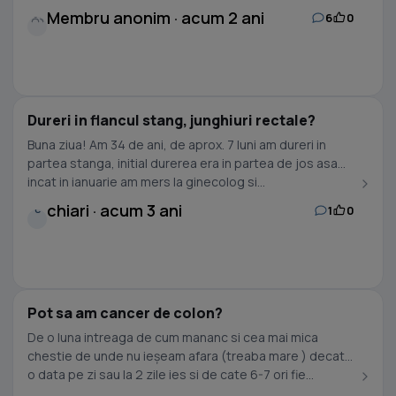
Membru anonim · acum 2 ani
6
0
Dureri in flancul stang, junghiuri rectale?
Buna ziua! Am 34 de ani, de aprox. 7 luni am dureri in
partea stanga, initial durerea era in partea de jos asa
incat in ianuarie am mers la ginecolog si...
chiari · acum 3 ani
1
0
C
Pot sa am cancer de colon?
De o luna intreaga de cum mananc si cea mai mica
chestie de unde nu ieșeam afara (treaba mare ) decat
o data pe zi sau la 2 zile ies si de cate 6-7 ori fie...