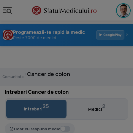
Programează-te rapid la medic
×
▶ GooglePlay
Peste 7000 de medici
›
Cancer de colon
Comunitate
Intrebari Cancer de colon
25
2
Intrebari
Medici
Doar cu raspuns medic