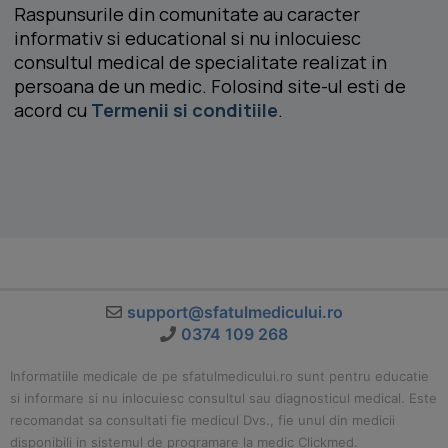
Raspunsurile din comunitate au caracter
informativ si educational si nu inlocuiesc
consultul medical de specialitate realizat in
persoana de un medic. Folosind site-ul esti de
acord cu
Termenii si conditiile
.
support@sfatulmedicului.ro
0374 109 268
Informatiile medicale de pe sfatulmedicului.ro sunt pentru educatie
si informare si nu inlocuiesc consultul sau diagnosticul medical. Este
recomandat sa consultati fie medicul Dvs., fie unul din medicii
disponibili in sistemul de programare la medic Clickmed.