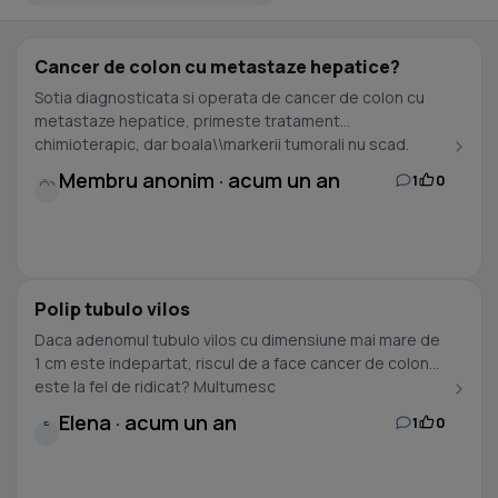
Cancer de colon cu metastaze hepatice?
Sotia diagnosticata si operata de cancer de colon cu
metastaze hepatice, primeste tratament
chimioterapic, dar boala\\markerii tumorali nu scad.
Dorim o a 2...
Membru anonim · acum un an
1
0
Polip tubulo vilos
Daca adenomul tubulo vilos cu dimensiune mai mare de
1 cm este indepartat, riscul de a face cancer de colon
este la fel de ridicat? Multumesc
Elena · acum un an
1
0
E