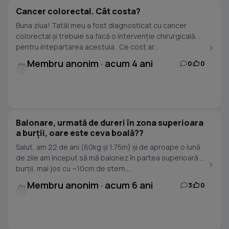
Cancer colorectal. Cât costa?
Buna ziua! Tatăl meu a fost diagnosticat cu cancer
colorectal și trebuie sa facă o intervenție chirurgicală
pentru intepartarea acestuia . Ce cost ar...
Membru anonim · acum 4 ani
0
0
Balonare, urmată de dureri în zona superioara
a burții, oare este ceva boală??
Salut, am 22 de ani (60kg și 1.75m) și de aproape o lună
de zile am inceput să mă balonez în partea superioară a
burții, mai jos cu ~10cm de stern....
Membru anonim · acum 6 ani
3
0