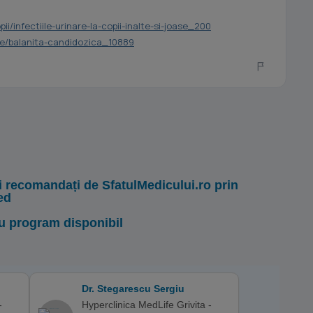
pii/infectiile-urinare-la-copii-inalte-si-joase_200
ine/balanita-candidozica_10889
i recomandați de SfatulMedicului.ro prin
ed
u program disponibil
Dr. Stegarescu Sergiu
-
Hyperclinica MedLife Grivita -