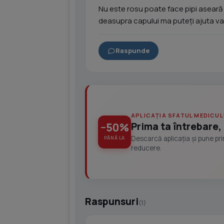
Nu este rosu poate face pipi aseară a
deasupra capului ma puteți ajuta va 
Raspunde
APLICAȚIA SFATUL MEDICUL
Prima ta întrebare, 
−50%
Descarcă aplicația și pune pr
PÂNĂ LA
reducere.
Raspunsuri
(1)