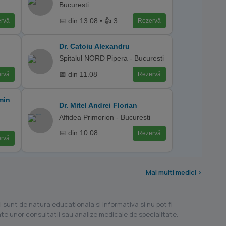
Bucuresti
📅 din 13.08 • 👍 3
rvă
Rezervă
Dr. Catoiu Alexandru
Spitalul NORD Pipera - Bucuresti
📅 din 11.08
rvă
Rezervă
min
Dr. Mitel Andrei Florian
Affidea Primorion - Bucuresti
📅 din 10.08
Rezervă
rvă
Mai multi medici >
i sunt de natura educationala si informativa si nu pot fi
ilate unor consultatii sau analize medicale de specialitate.