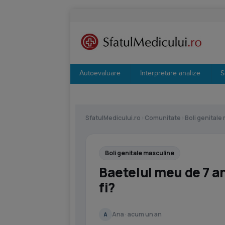
Autoevaluare
Interpretare analize
S
SfatulMedicului.ro
›
Comunitate
›
Boli genitale
Boli genitale masculine
Baetelul meu de 7 a
fi?
Ana · acum un an
A