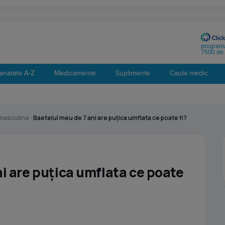
programa
7500 de 
anatate A-Z
Medicamente
Suplimente
Cauta medic
 masculine
›
Baetelul meu de 7 ani are puțica umflata ce poate fi?
ni are puțica umflata ce poate