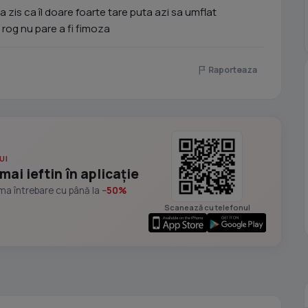
 zis ca îl doare foarte tare puta azi sa umflat
rog nu pare a fi fimoza
Raporteaza
UI
mai ieftin în aplicație
ima întrebare cu până la
−50%
Scanează cu telefonul