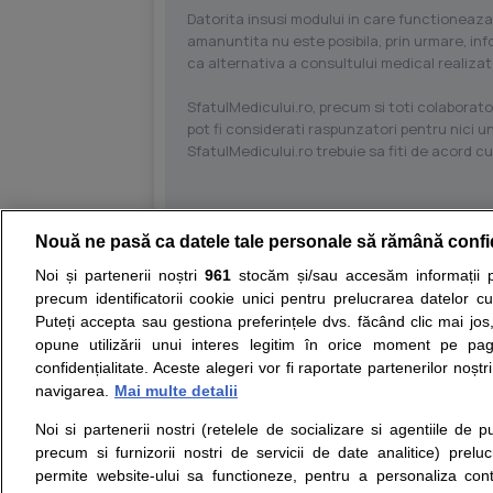
Datorita insusi modului in care functioneaza
amanuntita nu este posibila, prin urmare, in
ca alternativa a consultului medical realizat
SfatulMedicului.ro, precum si toti colaborator
pot fi considerati raspunzatori pentru nici un
SfatulMedicului.ro trebuie sa fiti de acord c
Nouă ne pasă ca datele tale personale să rămână confi
Resurse:
Autoevaluare simptome
Interpre
Noi și partenerii noștri
961
stocăm și/sau accesăm informații pe
precum identificatorii cookie unici pentru prelucrarea datelor c
Opiniile avizate ale medicilor, sfaturile si orice alt
Puteți accepta sau gestiona preferințele dvs. făcând clic mai jos,
nici diagnosticul stabilit in urma investigatiilor si 
opune utilizării unui interes legitim în orice moment pe pag
ii punem la dispozitie pentru programare in sistem
confidențialitate. Aceste alegeri vor fi raportate partenerilor noștr
navigarea.
Mai multe detalii
Despre noi
Legal
Noi si partenerii nostri (retelele de socializare si agentiile de p
Despre noi
Termeni si conditii
precum si furnizorii nostri de servicii de date analitice) prel
Contact
Politica de
permite website-ului sa functioneze, pentru a personaliza conti
Intrebari frecvente
confidentialitate