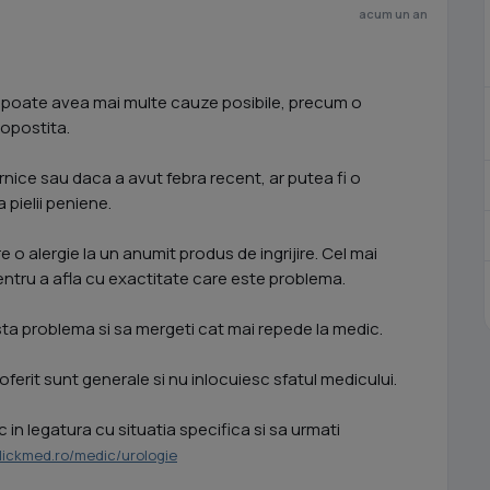
acum un an
s. poate avea mai multe cauze posibile, precum o
nopostita.
rnice sau daca a avut febra recent, ar putea fi o
a pielii peniene.
o alergie la un anumit produs de ingrijire. Cel mai
entru a afla cu exactitate care este problema.
a problema si sa mergeti cat mai repede la medic.
oferit sunt generale si nu inlocuiesc sfatul medicului.
in legatura cu situatia specifica si sa urmati
clickmed.ro/medic/urologie