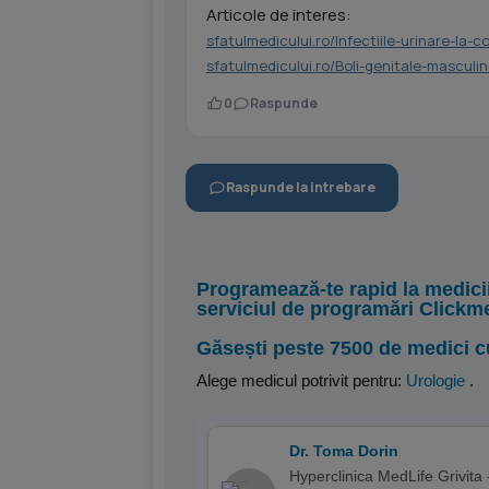
Articole de interes:
sfatulmedicului.ro/Infectiile-urinare-la-co
sfatulmedicului.ro/Boli-genitale-mascul
0
Raspunde
Raspunde la intrebare
Programează-te rapid la medici
serviciul de programări Clickm
Găsești peste 7500 de medici c
Alege medicul potrivit pentru:
Urologie
.
Dr. Toma Dorin
Hyperclinica MedLife Grivita 