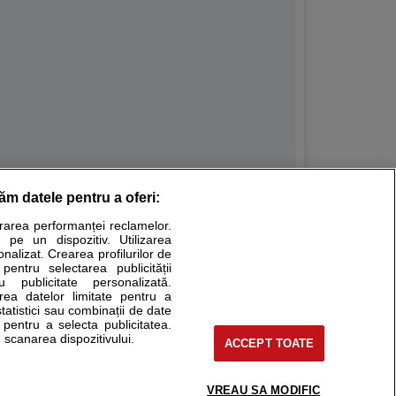
răm datele pentru a oferi:
Stiri medicale
urarea performanței reclamelor.
 pe un dispozitiv. Utilizarea
ucational. Ele nu pot substitui consultul medical direct si
onalizat. Crearea profilurilor de
a consultati fie medicul Dvs., fie unul dintre medicii pe care
 pentru selectarea publicității
u publicitate personalizată.
area datelor limitate pentru a
statistici sau combinații de date
e pentru a selecta publicitatea.
tru pacient
 scanarea dispozitivului.
ACCEPT TOATE
nici si cabinete
ta medic
reaba un medic
VREAU SA MODIFIC
support@sfatulmedicului.ro