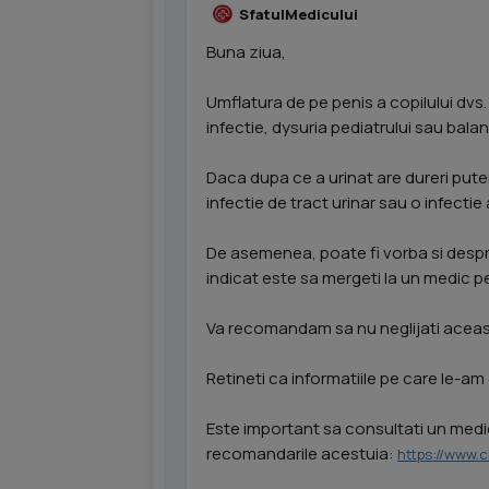
SfatulMedicului
Buna ziua,
Umflatura de pe penis a copilului dv
infectie, dysuria pediatrului sau bala
Daca dupa ce a urinat are dureri pute
infectie de tract urinar sau o infectie 
De asemenea, poate fi vorba si despre 
indicat este sa mergeti la un medic p
Va recomandam sa nu neglijati aceast
Retineti ca informatiile pe care le-am 
Este important sa consultati un medic 
recomandarile acestuia:
https://www.