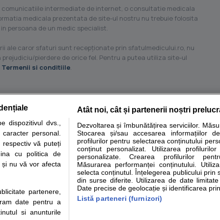
 comunicatiile intermediate de internet, o consultatie medicala
formatia medicala prezentata de site-ul nostru nu trebuie folosita
 in persoana de un medic specialist.
ii ale caror sfaturi sunt recepţionate prin sfatulmedicului.ro, nu
 prejudiciu/pierdere de orice fel. Pentru a putea utiliza site-ul
u
Termenii si conditiile
.
dențiale
Atât noi, cât și partenerii noștri preluc
tare analize
Specialitati medicale
Boli si afectiuni
Calculatoare
 dispozitivul dvs.,
Dezvoltarea și îmbunătățirea serviciilor. Măs
u caracter personal.
Stocarea și/sau accesarea informațiilor de
e informatii despre sanatate disponibile pe sfatulmedicului.ro au scop informativ si ed
profilurilor pentru selectarea conținutului pers
 respectiv vă puteți
analizelor medicale. Va sfatuim, ca pe langa informatia primita pe sfatulmedicului.ro s
conținut personalizat. Utilizarea profilurilor
ina cu politica de
personalizate. Crearea profilurilor pentr
ul de programari la medic Clickmed.
i și nu vă vor afecta
Măsurarea performanței conținutului. Utiliz
selecta conținutul. Înțelegerea publicului prin 
din surse diferite. Utilizarea de date limitat
Drepturile consumatorului
Parteneri
Pen
Date precise de geolocație și identificarea prin
ublicitate partenere,
Protectia consumatorilor -
Inscriere clinica
Cli
Listă parteneri (furnizori)
ucram date pentru a
ANPC
Creaza cont medic
Cau
nutul si anunturile
Solutionarea Alternativa a
Int