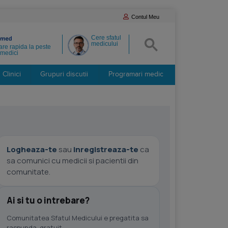
Contul Meu
Cere sfatul
medicului
re rapida la peste
medici
Clinici
Grupuri discutii
Programari medic
Logheaza-te
sau
inregistreaza-te
ca
sa comunici cu medicii si pacientii din
comunitate.
Ai si tu o intrebare?
Comunitatea Sfatul Medicului e pregatita sa
raspunda, gratuit.