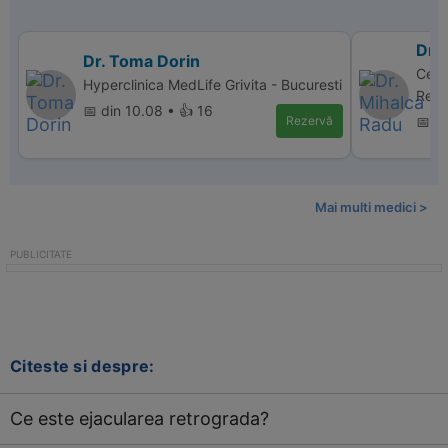
Dr.
Dr. Toma Dorin
Cent
Hyperclinica MedLife Grivita - Bucuresti
Repr
📅 din 10.08 • 👍 16
Rezervă
📅 di
Mai multi medici >
Citeste si despre:
Ce este ejacularea retrograda?