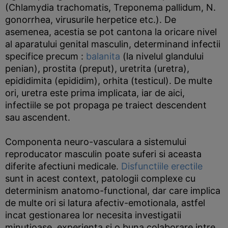
(Chlamydia trachomatis, Treponema pallidum, N.
gonorrhea, virusurile herpetice etc.). De
asemenea, acestia se pot cantona la oricare nivel
al aparatului genital masculin, determinand infectii
specifice precum :
balanita
(la nivelul glandului
penian), prostita (preput), uretrita (uretra),
epididimita (epididim), orhita (testicul). De multe
ori, uretra este prima implicata, iar de aici,
infectiile se pot propaga pe traiect descendent
sau ascendent.
Componenta neuro-vasculara a sistemului
reproducator masculin poate suferi si aceasta
diferite afectiuni medicale.
Disfunctiile erectile
sunt in acest context, patologii complexe cu
determinism anatomo-functional, dar care implica
de multe ori si latura afectiv-emotionala, astfel
incat gestionarea lor necesita investigatii
minutioase, experienta si o buna colaborare intre