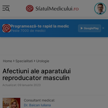
Programează-te rapid la medic
×
▶ GooglePlay
Peste 7000 de medici
›
›
Home
Specialitati
Urologie
Afectiuni ale aparatului
reproducator masculin
Actualizat: 09 Ianuarie 2023
Consultant medical:
Dr. Baican Iuliana