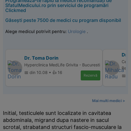
Programează-te rapid la medicii recomandați de
SfatulMedicului.ro prin serviciul de programări
Clickmed
Găsești peste 7500 de medici cu program disponibil
Alege medicul potrivit pentru:
Urologie
.
Dr.
Dr. Toma Dorin
Cent
Hyperclinica MedLife Grivita - Bucuresti
Repr
📅 din 10.08 • 👍 16
Rezervă
📅 di
Mai multi medici >
Initial, testiculele sunt localizate in cavitatea
abdominala, migrand dupa nastere in sacul
scrotal, strabatand structuri fascio-musculare la