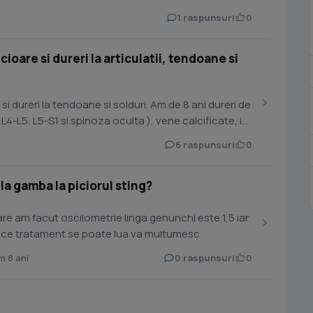
1 raspunsuri
0
ioare si dureri la articulatii, tendoane si
si dureri la tendoane si solduri. Am de 8 ani dureri de
4-L5, L5-S1 si spinoza oculta ), vene calcificate, iar
6 raspunsuri
0
la gamba la piciorul sting?
e am facut oscilometrie linga genunchi este 1,5 iar
si ce tratament se poate lua va multumesc
 8 ani
0 raspunsuri
0