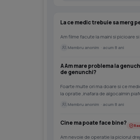
La ce medic trebuie sa merg pe
Am filme facute la maini si picioare s
Membru anonim · acum 8 ani
AAm mare problema la genuchi 
de genunchi?
Foarte multe ori ma doare si ce med
la opratie ,inafara de algocalmin pi
tramadol
Membru anonim · acum 8 ani
Cine ma poate face bine?
Ra
Am nevoie de operatie la piciorul drep