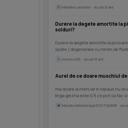
Membru anonim · acum 8 ani
Durere la degete amortite la pic
solduri?
Durere la degete amortite la picioare 
spate ( degenerare cu minim de fluid L
de 3...
Ionescu55 · acum 8 ani
I
Aurel de ce doare muschiul de 
ma doare la mers iar in repaus nu doar
linga glezna este 0,5 ce pot sa fac 
MembruMobileApp1521726888 · acum
M