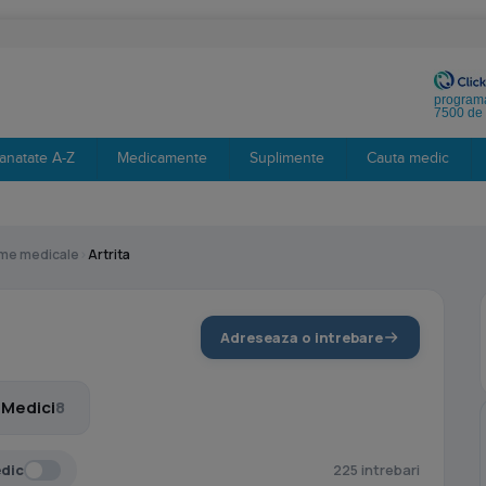
programa
7500 de 
anatate A-Z
Medicamente
Suplimente
Cauta medic
eme medicale
›
Artrita
Adreseaza o intrebare
Medici
8
edic
225 intrebari