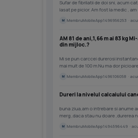
Sufar de fibrilatii de doi sni, acum c
lasat pe picior. Am fost la medic , a
folosi puterea...
MembruMobileApp1496956253 · acum
M
AM 81 de ani,1,66 m ai 83 kg Mi
din mijloc.?
Mi se pun carccei durerosi instanta
mai mult de 100 m.Nu ma dor picioarel
fierb picioarele din...
MembruMobileApp1496106058 · acum
M
Dureri la nivelul calcaiului can
buna ziua,am o intrebare si anume am dureri la calcaiul drept in exterior atunci cand
merg ,daca stau nu doare ,durerea nu este permanenta ,doar la intervale de timp ,cand
doare iau ibuprofen 2...
MembruMobileApp1494596449 · acu
M