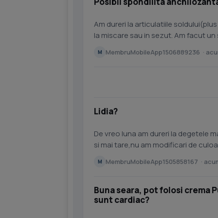
Posibil spondilita anchilozant
Am dureri la articulatiile soldului(plu
la miscare sau in sezut. Am facut un
free t4, got,...
MembruMobileApp1506889236 · acum
M
Lidia?
De vreo luna am dureri la degetele m
si mai tare,nu am modificari de culoare
kg...Multumesc.
MembruMobileApp1505858167 · acum
M
Buna seara, pot folosi crema P
sunt cardiac?