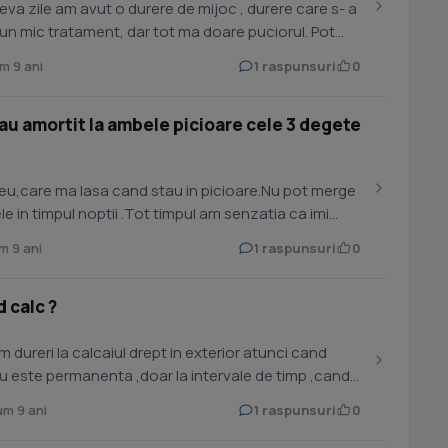
ateva zile am avut o durere de mijoc , durere care s- a
m un mic tratament, dar tot ma doare puciorul. Pot
 9 ani
1 raspunsuri
0
-au amortit la ambele picioare cele 3 degete
neu,care ma lasa cand stau in picioare.Nu pot merge
e in timpul noptii .Tot timpul am senzatia ca imi
 9 ani
1 raspunsuri
0
d calc ?
m 9 ani
1 raspunsuri
0