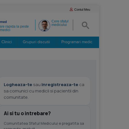
Contul Meu
Cere sfatul
medicului
re rapida la peste
medici
Clinici
Grupuri discutii
Programari medic
Logheaza-te
sau
inregistreaza-te
ca
sa comunici cu medicii si pacientii din
comunitate.
Ai si tu o intrebare?
Comunitatea Sfatul Medicului e pregatita sa
raspunda, gratuit.