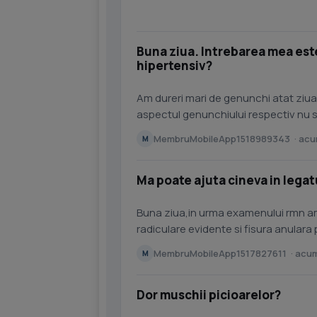
Buna ziua. Intrebarea mea este
hipertensiv?
Am dureri mari de genunchi atat ziu
aspectul genunchiului respectiv nu se
unguente fara nici un...
MembruMobileApp1518989343 · acum
M
Ma poate ajuta cineva in legat
Buna ziua,in urma examenului rmn am f
radiculare evidente si fisura anulara
MembruMobileApp1517827611 · acum
M
Dor muschii picioarelor?