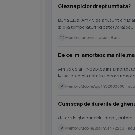
Glezna picior drept umflata?
Buna Ziua, Am 49 de ani,sunt din Bra
zile la temperaturi ridicate(vara)sau cand stau mul
glezna piciorului...
Membru anonim · acum 9 ani
De ce imi amortesc mainile,ma
Am 36 de ani. Noaptea imi amorteste
Mi se intampla asta in fiecare noapte
asa rau,dar noaptea nu...
MembruMobileApp1492009008 · acu
M
Cum scap de durerile de ghen
durere la ghenunchiul drept,,puternica
MembruMobileApp1491472233 · acu
M