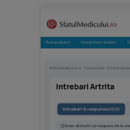
Autoevaluare
Interpretare analize
S
SfatulMedicului.ro
›
Comunitate
›
Discutii pe t
Intrebari Artrita
Intrebari & raspunsuri
225
Doar discutii cu raspuns de la m