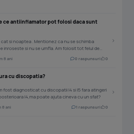
 ce antiinflamator pot folosi daca sunt
a cat si noaptea . Mentionez ca nu se schimba
 inroseste si nu se umfla. Am folosit tot felul de
 8 ani
0 raspunsuri
0
ura cu discopatia?
ost diagnosticat cu discopatii l4 si l5 fara atingeri
 posterioara l4,ma poate ajuta cineva cu un sfat?
 8 ani
1 raspunsuri
0