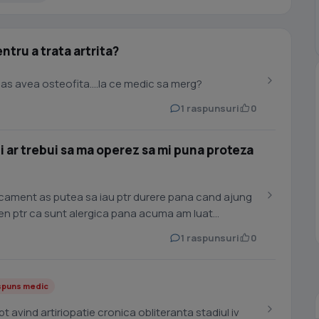
ntru a trata artrita?
i as avea osteofita....la ce medic sa merg?
1 raspunsuri
0
ar trebui sa ma operez sa mi puna proteza
icament as putea sa iau ptr durere pana cand ajung
afen ptr ca sunt alergica pana acuma am luat
1 raspunsuri
0
spuns medic
t avind artiriopatie cronica obliteranta stadiul iv