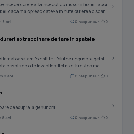
mbei. daca ma opresc cateva minute durerea dispare
 8 ani
0 raspunsuri
0
 dureri extraodinare de tare in spatele
flamatoare ,am folosit tot felul de unguente gel si
e nevoie de alte investigatii si nu stiu cui sa ma
 8 ani
0 raspunsuri
0
?
ioare deasupra la genunchi
 8 ani
0 raspunsuri
0