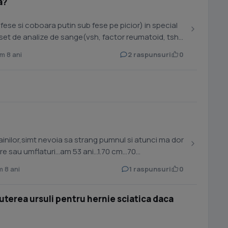
a?
s fese si coboara putin sub fese pe picior) in special
 set de analize de sange(vsh, factor reumatoid, tsh,
 8 ani
2 raspunsuri
0
ainilor,simt nevoia sa strang pumnul si atunci ma dor
 sau umflaturi...am 53 ani...1.70 cm...70
 8 ani
1 raspunsuri
0
uterea ursuli pentru hernie sciatica daca