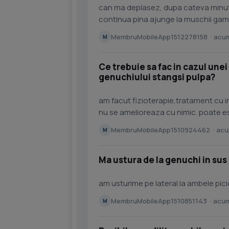
can ma deplasez, dupa cateva minute incepe durerea. la inceput cu muschii fesieri, apoi
continua pina ajunge la muschii ga
ca sa reapara cand...
MembruMobileApp1512278158 · acum
M
Ce trebuie sa fac in cazul unei
genuchiului stangsi pulpa?
am facut fizioterapie,tratament cu in
nu se amelioreaza cu nimic. poate est
adresez ptr ca...
MembruMobileApp1510924462 · acum
M
Ma ustura de la genuchi in sus 
am usturime pe lateral la ambele pic
MembruMobileApp1510851143 · acum
M