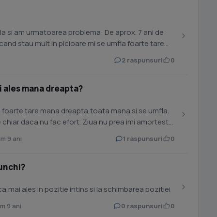
ila si am urmatoarea problema: De aprox. 7 ani de
t in picioare mi se umfla foarte tare
2 raspunsuri
0
i ales mana dreapta?
 foarte tare mana dreapta,toata mana si se umfla.
 chiar daca nu fac efort. Ziua nu prea imi amorteste
m 9 ani
1 raspunsuri
0
unchi?
,mai ales in pozitie intins si la schimbarea pozitiei
m 9 ani
0 raspunsuri
0