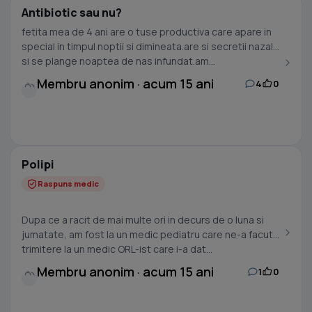
Antibiotic sau nu?
fetita mea de 4 ani are o tuse productiva care apare in
special in timpul noptii si dimineata.are si secretii nazale
si se plange noaptea de nas infundat.am...
Membru anonim · acum 15 ani
4
0
Polipi
Raspuns medic
Dupa ce a racit de mai multe ori in decurs de o luna si
jumatate, am fost la un medic pediatru care ne-a facut
trimitere la un medic ORL-ist care i-a dat...
Membru anonim · acum 15 ani
1
0