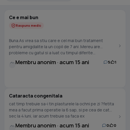
Ce e mai bun
Raspuns medic
Buna.As vrea sa stiu care e cel mai bun tratament
pentru amigdalite la un copil de 7 ani .Mereu are
probleme cu gatul si a luat cu timpul diferite...
Membru anonim · acum 15 ani
5
1
Cataracta congenitala
cat timp trebuie sa-i tin plasturele la ochni pe zi ?fetita
mea a facut prima operatie la 6 sap, si pe cea de cat
sec la 4 luni, iar acum trebuie sa faca ex
Membru anonim · acum 15 ani
0
0