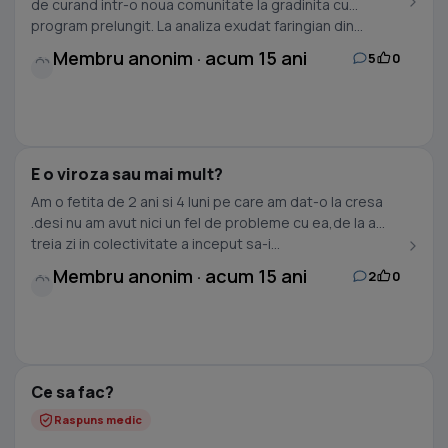
de curand intr-o noua comunitate la gradinita cu
program prelungit. La analiza exudat faringian din...
Membru anonim · acum 15 ani
5
0
E o viroza sau mai mult?
Am o fetita de 2 ani si 4 luni pe care am dat-o la cresa
.desi nu am avut nici un fel de probleme cu ea,de la a
treia zi in colectivitate a inceput sa-i...
Membru anonim · acum 15 ani
2
0
Ce sa fac?
Raspuns medic