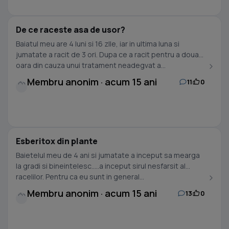
De ce raceste asa de usor?
Baiatul meu are 4 luni si 16 zlle, iar in ultima luna si
jumatate a racit de 3 ori. Dupa ce a racit pentru a doua
oara din cauza unui tratament neadegvat a...
Membru anonim · acum 15 ani
11
0
Esberitox din plante
Baietelul meu de 4 ani si jumatate a inceput sa mearga
la gradi si bineintelesc.....a inceput sirul nesfarsit al
racelilor. Pentru ca eu sunt in general...
Membru anonim · acum 15 ani
13
0