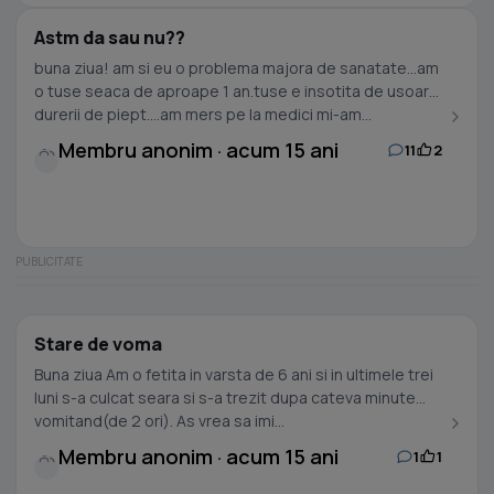
Astm da sau nu??
buna ziua! am si eu o problema majora de sanatate...am
o tuse seaca de aproape 1 an.tuse e insotita de usoare
durerii de piept....am mers pe la medici mi-am...
Membru anonim · acum 15 ani
11
2
Stare de voma
Buna ziua Am o fetita in varsta de 6 ani si in ultimele trei
luni s-a culcat seara si s-a trezit dupa cateva minute
vomitand(de 2 ori). As vrea sa imi...
Membru anonim · acum 15 ani
1
1