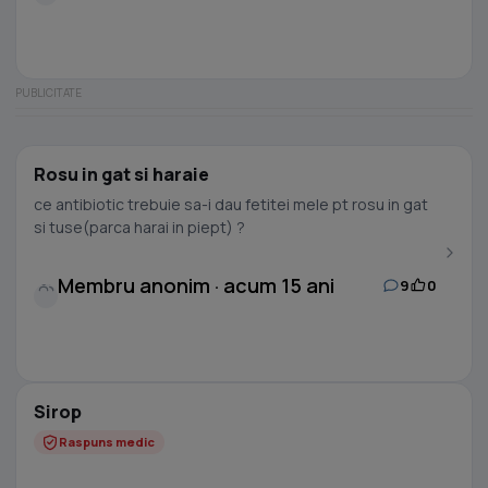
Rosu in gat si haraie
ce antibiotic trebuie sa-i dau fetitei mele pt rosu in gat
si tuse(parca harai in piept) ?
Membru anonim · acum 15 ani
9
0
Sirop
Raspuns medic