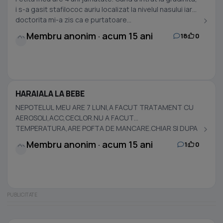
i s-a gasit stafilococ auriu localizat la nivelul nasului iar
doctorita mi-a zis ca e purtatoare...
Membru anonim · acum 15 ani
18
0
HARAIALA LA BEBE
NEPOTELUL MEU ARE 7 LUNI,A FACUT TRATAMENT CU
AEROSOLI,ACC,CECLOR.NU A FACUT
TEMPERATURA,ARE POFTA DE MANCARE.CHIAR SI DUPA
TRATAMENT HARAIALA PERSISTA.CE E...
Membru anonim · acum 15 ani
1
0