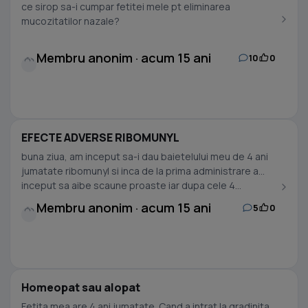
ce sirop sa-i cumpar fetitei mele pt eliminarea
mucozitatilor nazale?
Membru anonim · acum 15 ani
10
0
EFECTE ADVERSE RIBOMUNYL
buna ziua, am inceput sa-i dau baietelului meu de 4 ani
jumatate ribomunyl si inca de la prima administrare a
inceput sa aibe scaune proaste iar dupa cele 4...
Membru anonim · acum 15 ani
5
0
Homeopat sau alopat
Fetita mea are 4 ani jumatate. Cand a intrat la gradinita,