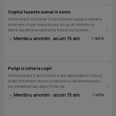
Copilul tuseste numai in somn
fetita mea,in varsta de 1,5 ani,tuseste numai si numai in
somn.are o tuse seaca.nu are nici un alt simtom ca
febra sau altceva.cand este treaza nu tuseste...
Membru anonim · acum 15 ani
6
0
Polipi si otita la copii
fetita mea are 2 ani si 10 luni si are adenoidita si otita si
ia dat tratament unasyn si aerosol cu dexametazona si
ser efedrimat dar dupa 10 zile de...
Membru anonim · acum 15 ani
1
0