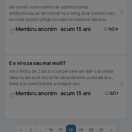
De vomat voma inainte de administrarea
antibioticului,iar de mincat nu o oblig,doar o incerc.nici
nu cred ca poti obliga un copil sa manince daca nu
vrea,dar...
Membru anonim · acum 15 ani
3
0
E o viroza sau mai mult?
Am o fetita de 2 ani si 4 luni pe care am dat-o la cresa
.desi nu am avut nici un fel de probleme cu ea,de la a
treia zi in colectivitate a inceput sa-i...
Membru anonim · acum 15 ani
2
1
‹
1
…
16
17
18
19
20
21
›