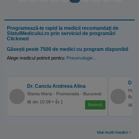
Programează-te rapid la medicii recomandați de
SfatulMedicului.ro prin serviciul de programări
Clickmed
Găsești peste 7500 de medici cu program disponibil
Alege medicul potrivit pentru:
Pneumologie
.
Dr. 
Dr. Canciu Andreea Alina
Hyper
Sfanta Maria - Promenada - Bucuresti
Bucur
📅 din 10.08 • 👍 1
📅 di
Rezervă
Mai multi medici >