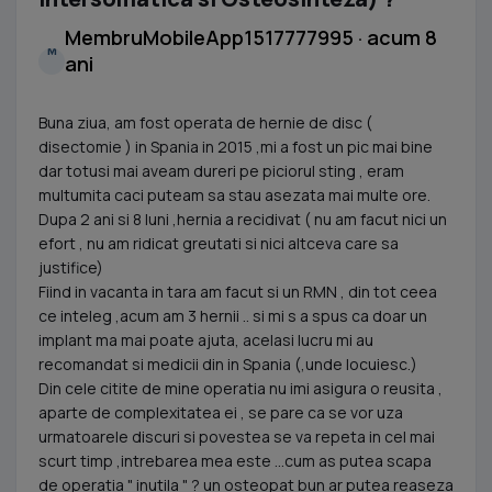
MembruMobileApp1517777995 · acum 8
M
ani
Buna ziua, am fost operata de hernie de disc (
disectomie ) in Spania in 2015 ,mi a fost un pic mai bine
dar totusi mai aveam dureri pe piciorul sting , eram
multumita caci puteam sa stau asezata mai multe ore.
Dupa 2 ani si 8 luni ,hernia a recidivat ( nu am facut nici un
efort , nu am ridicat greutati si nici altceva care sa
justifice)
Fiind in vacanta in tara am facut si un RMN , din tot ceea
ce inteleg ,acum am 3 hernii .. si mi s a spus ca doar un
implant ma mai poate ajuta, acelasi lucru mi au
recomandat si medicii din in Spania (,unde locuiesc.)
Din cele citite de mine operatia nu imi asigura o reusita ,
aparte de complexitatea ei , se pare ca se vor uza
urmatoarele discuri si povestea se va repeta in cel mai
scurt timp ,intrebarea mea este ...cum as putea scapa
de operatia " inutila " ? un osteopat bun ar putea reaseza