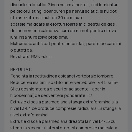
discurile la locul lor ? inca nu am amorteli , nici furnicaturi
pe piciorul sting, doar dureri pe nervul sciatic, si nu pot
sta asezata mai mult de 30 de minute
spatele ma doare la eforturi foarte mici destul de des ,
de moment ma calmeaza cura de namol ,pentru citeva
luni, insa nu rezolva problema.
Multumesc anticipat pentru orice sfat, parere pe care mi
o puteti da.
Rezultatul RMN -ului :
REZULTAT:
Tendinta ia rectitudinea coloanei vertebrale lombare.
Reducerea inaltimii spatiilor intervertebrale L4-L5 si L5-
S1 cu deshidratarea discurilor adiacente - apar in
hiposemna[ pe secventele ponderate T2.
Extruzie discala paramediana stanga extraforaminala la
nivel L3-L4 ce produce compresie radiculara L3 stanga la
nivel extraforaminal.
Extruzie discala paramediana dreapta la nivel L4-L5 cu
stenoza recesului lateral drept si compresie radiculara