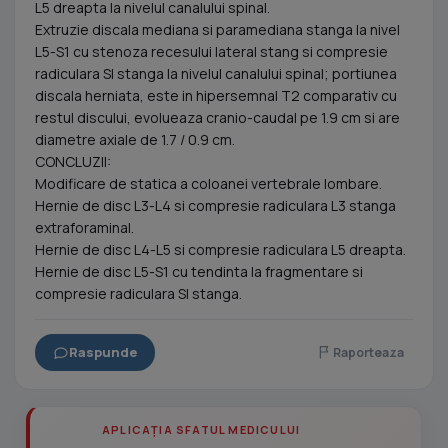
L5 dreapta la nivelul canalului spinal.
Extruzie discala mediana si paramediana stanga Ia nivel
L5-S1 cu stenoza recesului lateral stang si compresie
radiculara SI stanga la nivelul canalului spinal; portiunea
discala herniata, este in hipersemnal T2 comparativ cu
restul discului, evolueaza cranio-caudal pe 1.9 cm si are
diametre axiale de 1.7 / 0.9 cm.
CONCLUZII:
Modificare de statica a coloanei vertebrale lombare.
Hernie de disc L3-L4 si compresie radiculara L3 stanga
extraforaminal.
Hernie de disc L4-L5 si compresie radiculara L5 dreapta.
Hernie de disc L5-S1 cu tendinta la fragmentare si
compresie radiculara SI stanga.
Raspunde
Raporteaza
APLICAȚIA SFATUL MEDICULUI