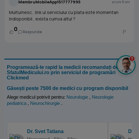
MembruMobileApp1517777995
acum 8 ani
Multumesc , link ul serviciului cu plata este momentan
indisponibil , exista cumva altul ?
0
Raspunde
?
Programează-te rapid la medicii recomandați de
SfatulMedicului.ro prin serviciul de programări
Clickmed
Găsești peste 7500 de medici cu program disponibil
Alege medicul potrivit pentru:
Neurologie
,
Neurologie
pediatrica
,
Neurochirurgie
.
Dr. Svet Tatiana
Dr. 
Memormed - Sibiu - Sibiu
Hyper