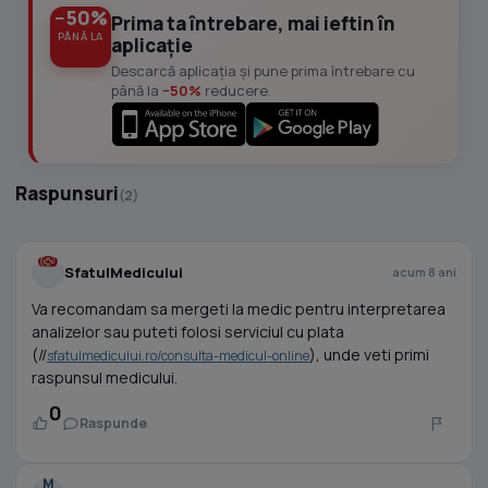
−50%
Prima ta întrebare, mai ieftin în
PÂNĂ LA
aplicație
Descarcă aplicația și pune prima întrebare cu
până la
−50%
reducere.
Raspunsuri
(2)
SfatulMedicului
acum 8 ani
Va recomandam sa mergeti la medic pentru interpretarea
analizelor sau puteti folosi serviciul cu plata
(//
), unde veti primi
sfatulmedicului.ro/consulta-medicul-online
raspunsul medicului.
0
Raspunde
M