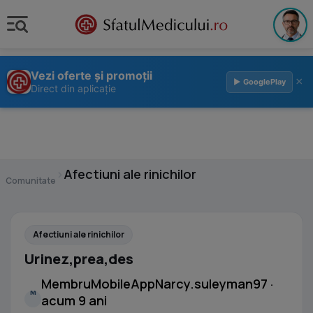
Vezi oferte și promoții
×
▶ GooglePlay
Direct din aplicație
›
Afectiuni ale rinichilor
Comunitate
Afectiuni ale rinichilor
Urinez,prea,des
MembruMobileAppNarcy.suleyman97 ·
M
acum 9 ani