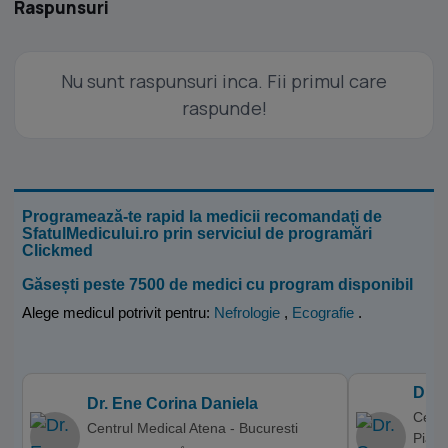
Raspunsuri
Nu sunt raspunsuri inca. Fii primul care
raspunde!
Programează-te rapid la medicii recomandați de
SfatulMedicului.ro prin serviciul de programări
Clickmed
Găsești peste 7500 de medici cu program disponibil
Alege medicul potrivit pentru:
Nefrologie
,
Ecografie
.
Dr. 
Dr. Ene Corina Daniela
Centr
Centrul Medical Atena - Bucuresti
Piatr