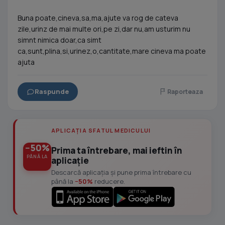
Buna poate,cineva,sa,ma,ajute va rog de cateva
zile,urinz de mai multe ori,pe zi,dar nu,am usturim nu
simnt nimica doar,ca simt
ca,sunt,plina,si,urinez,o,cantitate,mare cineva ma poate
ajuta
Raspunde
Raporteaza
APLICAȚIA SFATUL MEDICULUI
−50%
Prima ta întrebare, mai ieftin în
PÂNĂ LA
aplicație
Descarcă aplicația și pune prima întrebare cu
până la
−50%
reducere.