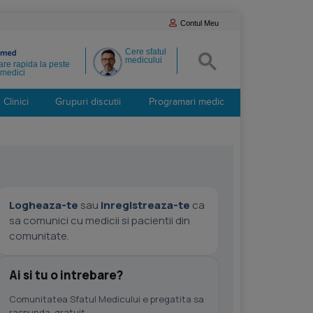
Contul Meu
Cere sfatul
medicului
re rapida la peste
medici
Clinici
Grupuri discutii
Programari medic
Logheaza-te
sau
inregistreaza-te
ca
sa comunici cu medicii si pacientii din
comunitate.
Ai si tu o intrebare?
Comunitatea Sfatul Medicului e pregatita sa
raspunda, gratuit.