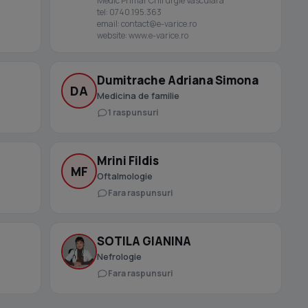
Medic Primar Chirurgie Vasculara
tel: 0740.195.363
email:
contact@e-varice.ro
website: www.e-varice.ro
Dumitrache Adriana Simona
DA
Medicina de familie
1 raspunsuri
Mrini Fildis
MF
Oftalmologie
Fara raspunsuri
SOTILA GIANINA
Nefrologie
Fara raspunsuri