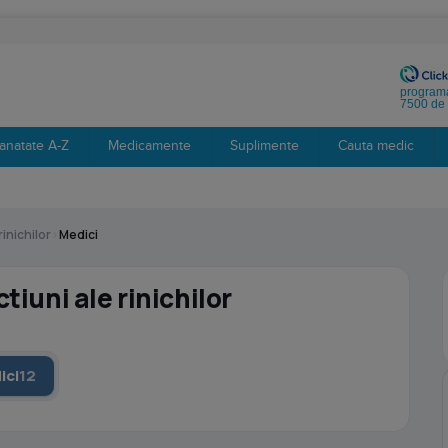
programa
7500 de 
anatate A-Z
Medicamente
Suplimente
Cauta medic
rinichilor
›
Medici
tiuni ale rinichilor
ici
12