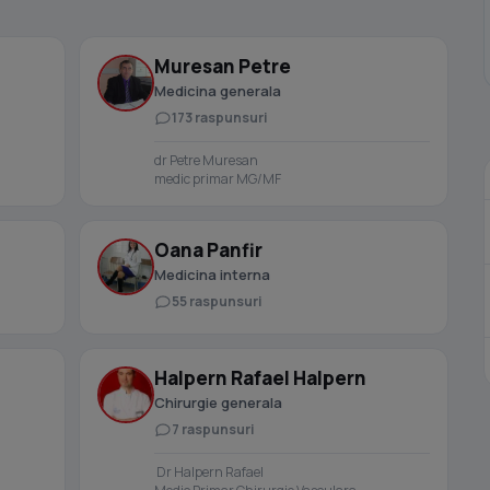
Muresan Petre
Medicina generala
173 raspunsuri
dr Petre Muresan
medic primar MG/MF
Oana Panfir
Medicina interna
55 raspunsuri
Halpern Rafael Halpern
Chirurgie generala
7 raspunsuri
Dr Halpern Rafael