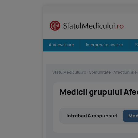
Autoevaluare
Interpretare analize
S
SfatulMedicului.ro
›
Comunitate
›
Afectiuni ale 
Medicii grupului Afec
Intrebari & raspunsuri
Med