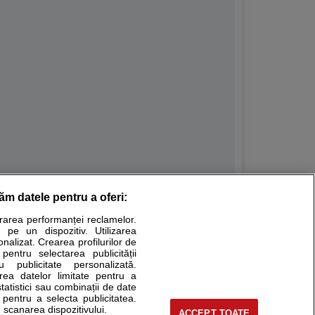
răm datele pentru a oferi:
Stiri medicale
urarea performanței reclamelor.
 pe un dispozitiv. Utilizarea
ucational. Ele nu pot substitui consultul medical direct si
onalizat. Crearea profilurilor de
a consultati fie medicul Dvs., fie unul dintre medicii pe care
 pentru selectarea publicității
u publicitate personalizată.
area datelor limitate pentru a
statistici sau combinații de date
e pentru a selecta publicitatea.
tru pacient
 scanarea dispozitivului.
ACCEPT TOATE