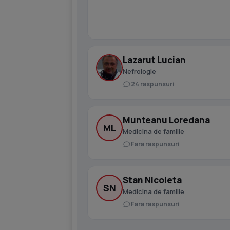
Lazarut Lucian
Nefrologie
24 raspunsuri
Munteanu Loredana
ML
Medicina de familie
Fara raspunsuri
Stan Nicoleta
SN
Medicina de familie
Fara raspunsuri