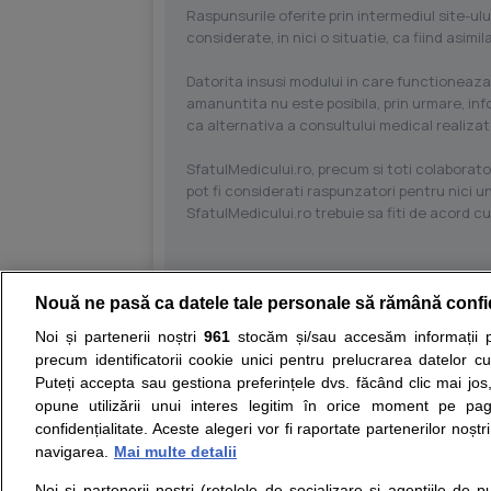
Raspunsurile oferite prin intermediul site-ulu
considerate, in nici o situatie, ca fiind asim
Datorita insusi modului in care functioneaza
amanuntita nu este posibila, prin urmare, in
ca alternativa a consultului medical realizat
SfatulMedicului.ro, precum si toti colaborator
pot fi considerati raspunzatori pentru nici un
SfatulMedicului.ro trebuie sa fiti de acord c
Nouă ne pasă ca datele tale personale să rămână confi
Resurse:
Autoevaluare simptome
Interpre
Noi și partenerii noștri
961
stocăm și/sau accesăm informații pe
precum identificatorii cookie unici pentru prelucrarea datelor c
Opiniile avizate ale medicilor, sfaturile si orice alt
Puteți accepta sau gestiona preferințele dvs. făcând clic mai jos,
nici diagnosticul stabilit in urma investigatiilor si 
opune utilizării unui interes legitim în orice moment pe pag
ii punem la dispozitie pentru programare in sistem
confidențialitate. Aceste alegeri vor fi raportate partenerilor noștr
navigarea.
Mai multe detalii
Despre noi
Legal
Noi si partenerii nostri (retelele de socializare si agentiile de p