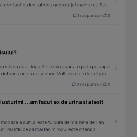
t contact cu iubitul meu neprotejat inainte cu 3 zile
1 raspunsuri
0
isului?
 intima apoi dupa 2 zile mia aparut o pata pe capul
u intensa adica ca sapunu.Multi zic ca e de la faptul
0 raspunsuri
0
 usturimi ...am facut ex de urina si a iesit
iroase a sulf...si este tulbure de mai bine de 1 an
un...nu stiu ce sa mai fac mirosul este intens si