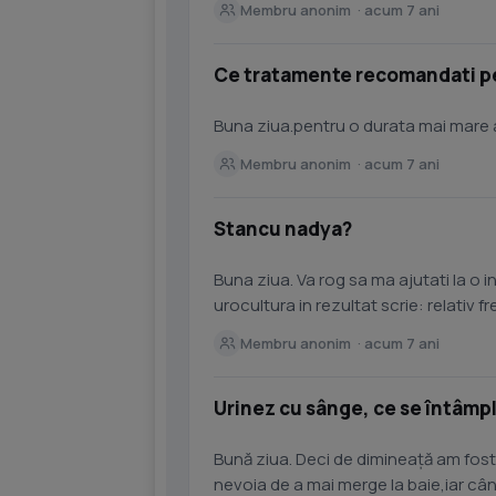
Membru anonim · acum 7 ani
Ce tratamente recomandati p
Buna ziua.pentru o durata mai mare a 
Membru anonim · acum 7 ani
Stancu nadya?
Buna ziua. Va rog sa ma ajutati la o i
urocultura in rezultat scrie: relativ f
multumesc anticipat!
Membru anonim · acum 7 ani
Urinez cu sânge, ce se întâmp
Bună ziua. Deci de dimineață am fost la b
nevoia de a mai merge la baie,iar c