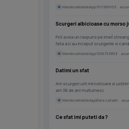
foarte, foarte,...
MembruMobileApp1511956103 · acum
M
Scurgeri albicioase cu morso j
Pot avea un raspuns pe imeiĺ
strean
fata azi au inceput scurgerile si can
cam rusinos sa merg la...
MembruMobileApp1505753853 · acum
M
Datimi un sfat
Am scurgeri urit mirositoare si ustiri
am 38 de ani multumesc
MembruMobileAppBara.catalin · acu
M
Ce sfat imi puteti da ?