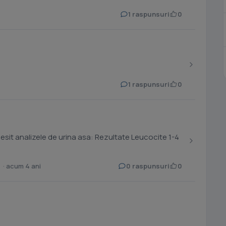
1 raspunsuri
0
1 raspunsuri
0
le de urina asa: Rezultate Leucocite 1-4
· acum 4 ani
0 raspunsuri
0