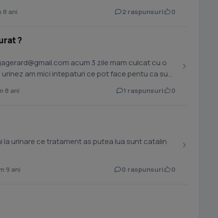
 8 ani
2 raspunsuri
0
urat ?
gagerard@gmail.com
acum 3 zile mam culcat cu o
d urinez am mici intepaturi ce pot face pentu ca sunt
 8 ani
1 raspunsuri
0
mi la urinare ce tratament as putea lua sunt catalin
m 9 ani
0 raspunsuri
0