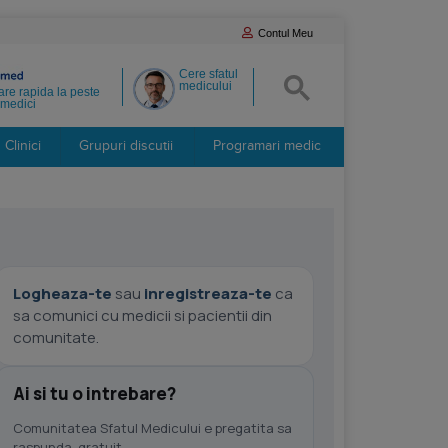
Contul Meu
Cere sfatul
medicului
re rapida la peste
medici
Clinici
Grupuri discutii
Programari medic
Logheaza-te
sau
inregistreaza-te
ca
sa comunici cu medicii si pacientii din
comunitate.
Ai si tu o intrebare?
Comunitatea Sfatul Medicului e pregatita sa
raspunda, gratuit.