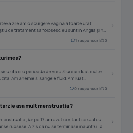
âteva zile am o scurgere vaginală foarte urat
știu ce tratament sa folosesc eu sunt in Anglia și nu
1 raspunsuri
0
sturimea?
sinuzita si o perioada de vreo 3 luni am luat multe
zita. Am anemie si sangele fluid. Am luat
0 raspunsuri
0
intarzie asa mult menstruatia ?
menstruatie , iar pe 17 am avut contact sexual cu
ar se rupsese. A zis ca nu se terminase inauntru , dar