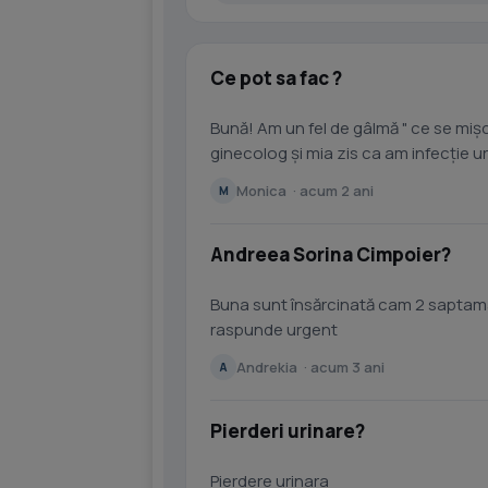
Ce pot sa fac ?
Bună! Am un fel de gâlmă " ce se mișc
ginecolog și mia zis ca am infecție u
ași...
Monica · acum 2 ani
M
Andreea Sorina Cimpoier?
Buna sunt însărcinată cam 2 saptama
raspunde urgent
Andrekia · acum 3 ani
A
Pierderi urinare?
Pierdere urinara