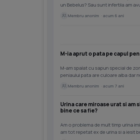
un Bebelus? Sau sunt infertila am avu
de ovulatie am avut...
Membru anonim · acum 6 ani
M-ia aprut o pata pe capul pen
M-am spalat cu sapun special de zona
peniaului pata are culoare alba dar n
ca nu m-am spalat...
Membru anonim · acum 7 ani
Urina care miroase urat si am si
bine ce sa fie?
Am o problema de mult timp urina imi m
am tot repetat ex de urina si a iesit b
deranjant ...va...