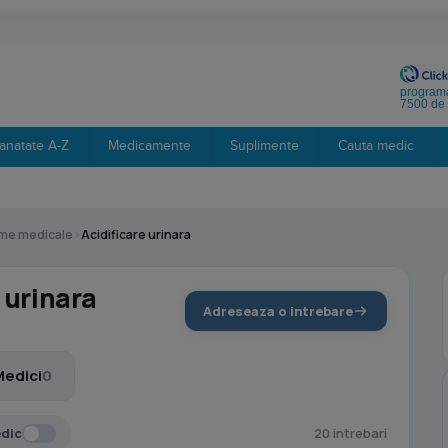
programa
7500 de 
anatate A-Z
Medicamente
Suplimente
Cauta medic
eme medicale
›
Acidificare urinara
 urinara
Adreseaza o intrebare
Medici
0
edic
20 intrebari