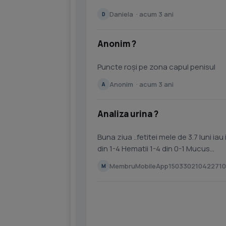
Daniela · acum 3 ani
D
Anonim ?
Puncte roși pe zona capul penisul
Anonim · acum 3 ani
A
Analiza urina ?
Buna ziua ..fetitei mele de 3.7 luni iau iesit analize
din 1-4 Hematii 1-4 din 0-1 Mucus...
MembruMobileApp150330210422710 
M