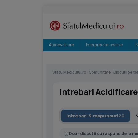
Autoevaluare
Interpretare analize
S
SfatulMedicului.ro
›
Comunitate
›
Discutii pe t
Intrebari Acidificare
Intrebari & raspunsuri
20
Doar discutii cu raspuns de la m