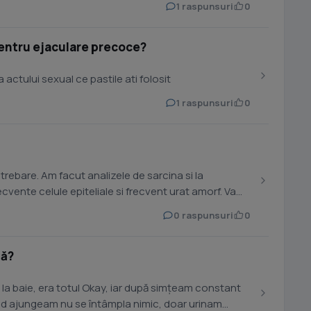
1 raspunsuri
0
entru ejaculare precoce?
actului sexual ce pastile ati folosit
1 raspunsuri
0
ntrebare. Am facut analizele de sarcina si la
recvente celule epiteliale si frecvent urat amorf. Va
0 raspunsuri
0
lă?
aie, era totul Okay, iar după simțeam constant
ând ajungeam nu se întâmpla nimic, doar urinam