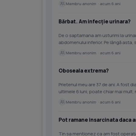
eu am insistat sa...
Membru anonim · acum 6 ani
Bărbat. Am infecție urinara?
De o saptamana am usturimi la urinar
abdomenului inferior. Pe lângă asta, 
foarte rar....
Membru anonim · acum 6 ani
Oboseala extrema?
Prietenul meu are 37 de ani. A fost di
ultimele 6 luni, poate chiar mai mult
locala. In schimb trece...
Membru anonim · acum 6 ani
Pot ramane insarcinata daca a
Tin sa mentionez ca am fost operata