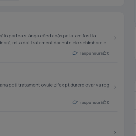
ă în partea stânga când apăs pe ia .am fost la
rinară, mi-a dat tratament dar nui nicio schimbare.ce
1 raspunsuri
0
na poti tratament ovule zifex pt durere ovar va rog
1 raspunsuri
0