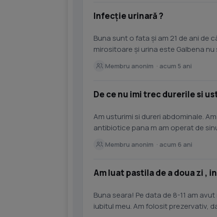
Infecție urinară ?
Buna sunt o fata și am 21 de ani de c
mirositoare și urina este Galbena nu 
știu ce ar...
Membru anonim · acum 5 ani
De ce nu imi trec durerile si u
Am usturimi si dureri abdominale. Am 
antibiotice pana m am operat de sinu
antimicotice pe perioda...
Membru anonim · acum 6 ani
Am luat pastila de a doua zi , 
Buna seara! Pe data de 8-11 am avut 
iubitul meu. Am folosit prezervativ, d