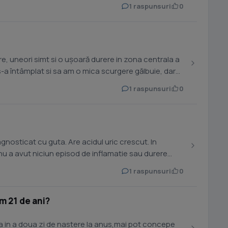
1 raspunsuri
0
e, uneori simt si o ușoară durere in zona centrala a
s-a întâmplat si sa am o mica scurgere gălbuie, dar
1 raspunsuri
0
agnosticat cu guta. Are acidul uric crescut. In
, nu a avut niciun episod de inflamatie sau durere
1 raspunsuri
0
m 21 de ani?
 in a doua zi de nastere la anus,mai pot concepe