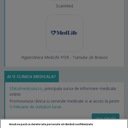
ScanMed
Hyperclinica MedLife PDR - Turnului 2A Brasov
AI O CLINICA MEDICALA?
Sfatulmedicului.ro
, principala sursa de informare medicala
online.
Promoveaza clinica si serviciile medicale si ai acces la peste
3 milioane de vizitatori lunar.
Vezi detalii!
Nouă ne pasă ca datele tale personale să rămână confidențiale