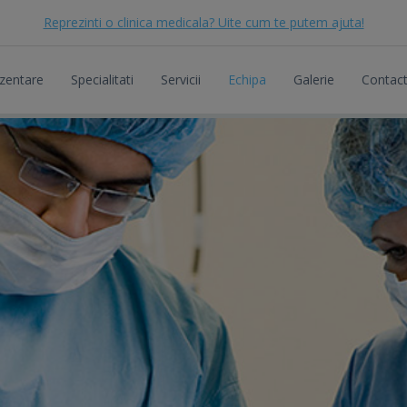
Reprezinti o clinica medicala? Uite cum te putem ajuta!
zentare
Specialitati
Servicii
Echipa
Galerie
Contac