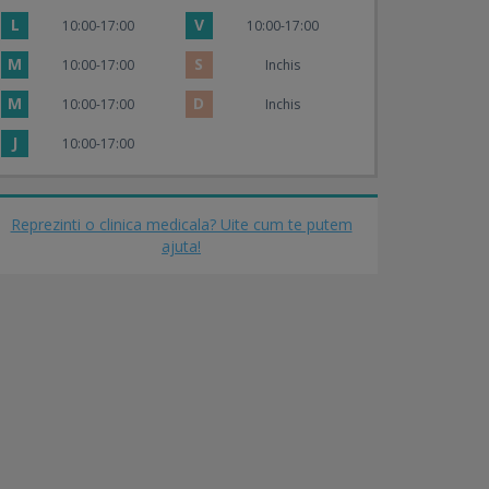
L
V
10:00-17:00
10:00-17:00
M
S
10:00-17:00
Inchis
M
D
10:00-17:00
Inchis
J
10:00-17:00
Reprezinti o clinica medicala? Uite cum te putem
ajuta!