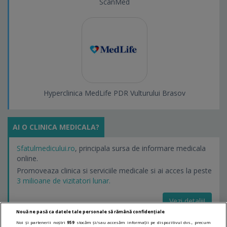
ScanMed
Hyperclinica MedLife PDR Vulturului Brasov
AI O CLINICA MEDICALA?
Sfatulmedicului.ro
, principala sursa de informare medicala
online.
Promoveaza clinica si serviciile medicale si ai acces la peste
3 milioane de vizitatori lunar.
Vezi detalii!
Nouă ne pasă ca datele tale personale să rămână confidențiale
Noi și partenerii noștri
959
stocăm și/sau accesăm informații pe dispozitivul dvs., precum