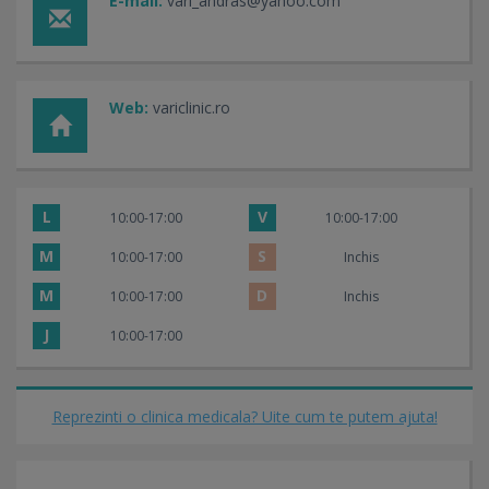
E-mail:
vari_andras@yahoo.com
Web:
variclinic.ro
L
V
10:00-17:00
10:00-17:00
M
S
10:00-17:00
Inchis
M
D
10:00-17:00
Inchis
J
10:00-17:00
Reprezinti o clinica medicala? Uite cum te putem ajuta!