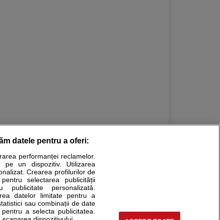
răm datele pentru a oferi:
urarea performanței reclamelor.
Stiri medicale
 pe un dispozitiv. Utilizarea
onalizat. Crearea profilurilor de
ucational. Ele nu pot substitui consultul medical direct si
 pentru selectarea publicității
u publicitate personalizată.
a consultati fie medicul Dvs., fie unul dintre medicii pe care
area datelor limitate pentru a
statistici sau combinații de date
e pentru a selecta publicitatea.
 scanarea dispozitivului.