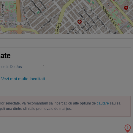
tate
nestii De Jos
1
Vezi mai multe localitati
trelor selectate. Va recomandam sa incercati cu alte optiuni de
cautare
sau sa
geti una dintre clinicile promovate de mai jos.
1