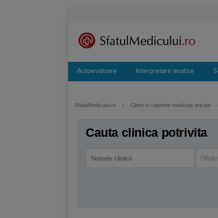
Autoevaluare
Interpretare analize
S
SfatulMedicului.ro
›
Clinici si cabinete medicale private
Cauta clinica potrivita
Oftal