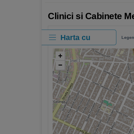
Clinici si Cabinete 
Harta cu
Legen
clinici
+
−