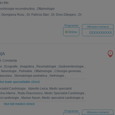
rân 99c
rochirurgie reconstructiva
,
Oftalmologie
. Georgiana Rusu
,
Dr. Patricia Stan
,
Dr. Doru Dăogaru
,
Dr.
Programari
Afiseaza numarul
Online
03XXXXXXXX
nțA
2
9, Constanța
ie
,
Ecografie
,
Imagistica
,
Reumatologie
,
Gastroenterologie
,
,
Neurologie
,
Psihiatrie
,
Oftalmologie
,
Chirurgie generala
,
vasculara
,
Stomatologie pediatrica
,
Nefrologie
,
a
,
Medicina interna
,
Cardiologie
,
Estetica
,
Psihologie
,
ezi toate specialitatile clinicii
RL
,
Hematologie
ialist Cardiologie
,
Valentin Leica, Medic specialist
cina interna
,
Radu Diaconescu, Medic Specialist Cardiologie
,
st cardiologie
,
Marian Naum, Medic specialist cardiologie și
c specialist chirurgie cardiovasculară
,
Alina Vieru, Medic
Vezi toti medicii clinicii
is Stamule, Medic Primar Chirurgie Generală
,
Marius
Programari
e generală
,
Alina Vîncă, Medic primar Chirurgie Generală
,
Afiseaza numarul