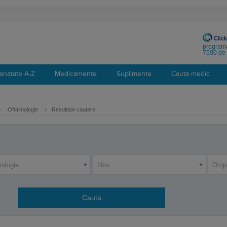
programa
7500 de 
anatate A-Z
Medicamente
Suplimente
Cauta medic
›
Oftalmologie
›
Rezultate cautare
mologie
Ilfov
Otop