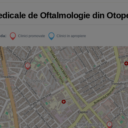
Medicale de Oftalmologie din Otop
da:
Clinici promovate
Clinici in apropiere
2
1