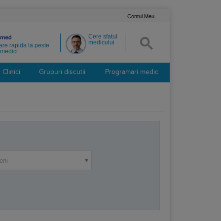
Contul Meu
Cere sfatul
medicului
re rapida la peste
medici
Clinici
Grupuri discutii
Programari medic
eni