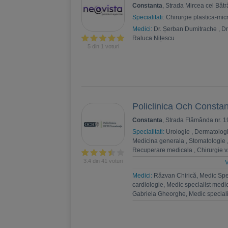
Constanta
, Strada Mircea cel Băt
Specialitati:
Chirurgie plastica-mic
Medici:
Dr. Șerban Dumitrache
,
Dr
Raluca Nițescu
5 din 1 voturi
Policlinica Och Consta
Constanta
, Strada Flămânda nr. 1
Specialitati:
Urologie
,
Dermatolog
Medicina generala
,
Stomatologie
Recuperare medicala
,
Chirurgie 
Endocrinologie
,
Chirurgie toracic
3.4 din 41 voturi
V
Diabet, nutritie, boli metabolice
,
O
Medici:
Răzvan Chirică, Medic Spec
cardiologie, Medic specialist medi
Gabriela Gheorghe, Medic speciali
medicină internă
,
Emil Oclei, Medi
Specialist Chirurgie Generală
,
Par
Bărbulescu, Medic primar chirurgi