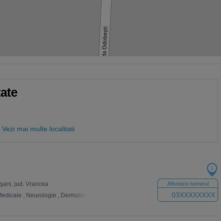
tate
Vezi mai multe localitati
1
ocşani, jud. Vrancea
Afiseaza numarul
03XXXXXXXX
Medicale
,
Neurologie
,
Dermatologie
,
Ecografie
,
Fizioterapie
,
Psihologie
,
Endocr