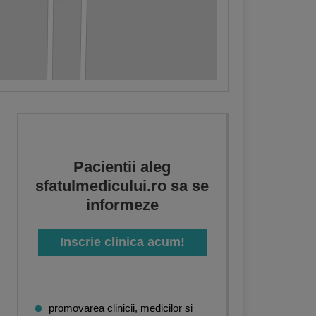
Pacientii aleg
sfatulmedicului.ro sa se
informeze
Inscrie clinica acum!
inologie
,
Ginecologie
,
Boli infectioase
,
Imagistica
,
Diabet, nutritie, boli metabolic
promovarea clinicii, medicilor si