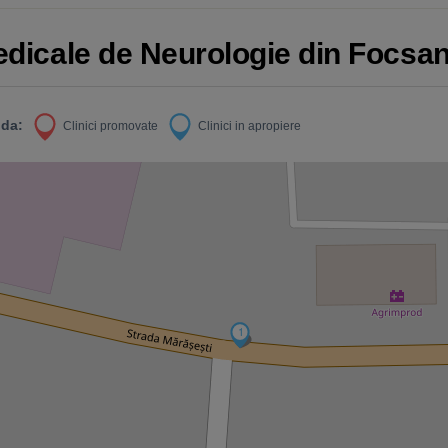
Medicale de Neurologie din Focsan
da:
Clinici promovate
Clinici in apropiere
1