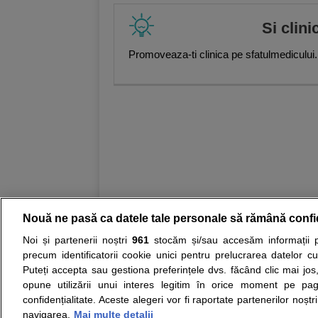
Si clini
Promoveaza-ti clinica pe sfatulmedicului.
Nouă ne pasă ca datele tale personale să rămână confi
Noi și partenerii noștri
961
stocăm și/sau accesăm informații pe
Resurse:
Autoevaluare simptome
Interpre
precum identificatorii cookie unici pentru prelucrarea datelor c
Puteți accepta sau gestiona preferințele dvs. făcând clic mai jos,
Opiniile avizate ale medicilor, sfaturile si orice alt
opune utilizării unui interes legitim în orice moment pe pag
nici diagnosticul stabilit in urma investigatiilor si 
confidențialitate. Aceste alegeri vor fi raportate partenerilor noștr
ii punem la dispozitie pentru programare in sistem
navigarea.
Mai multe detalii