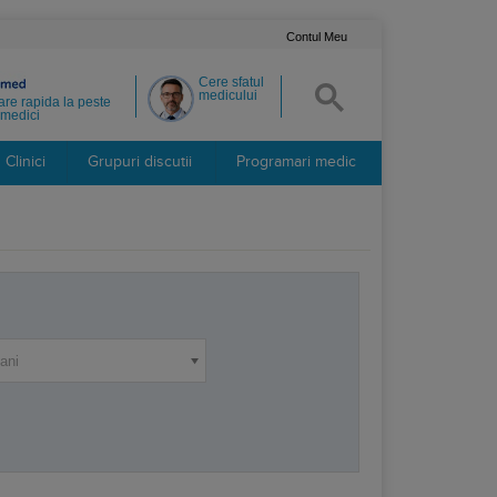
Contul Meu
Cere sfatul
medicului
re rapida la peste
medici
Clinici
Grupuri discutii
Programari medic
ani