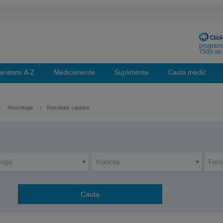
programa
7500 de 
anatate A-Z
Medicamente
Suplimente
Cauta medic
›
Neurologie
›
Rezultate cautare
logie
Vrancea
Focs