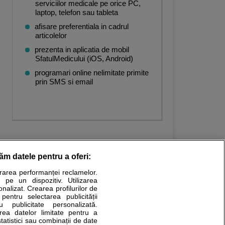
serviciilor medicale pe orice PC,
laptop, telefon sau tableta
afisare preferentiala in cadrul
articolelor
prezenta in aplicatia de mobil
SfatulMedicului (iOS, Android)
programari online nelimitate primite
prin SMS si email
răm datele pentru a oferi:
urarea performanței reclamelor.
Stiri medicale
 pe un dispozitiv. Utilizarea
onalizat. Crearea profilurilor de
ucational. Ele nu pot substitui consultul medical direct si
 pentru selectarea publicității
u publicitate personalizată.
a consultati fie medicul Dvs., fie unul dintre medicii pe care
area datelor limitate pentru a
statistici sau combinații de date