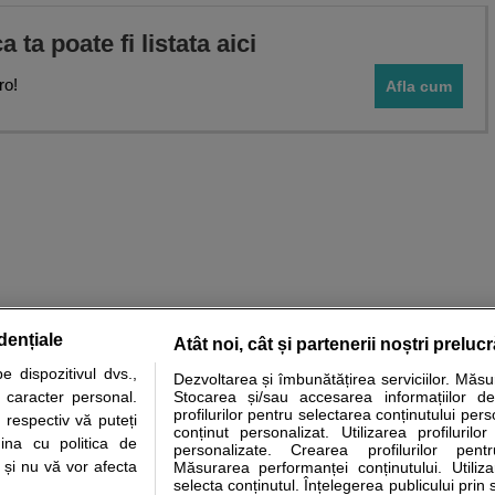
ca ta poate fi listata aici
ro!
Afla cum
dențiale
Atât noi, cât și partenerii noștri preluc
 dispozitivul dvs.,
Dezvoltarea și îmbunătățirea serviciilor. Măs
tare analize
Specialitati medicale
Boli si afectiuni
Calculatoare
u caracter personal.
Stocarea și/sau accesarea informațiilor de
profilurilor pentru selectarea conținutului pers
 respectiv vă puteți
e informatii despre sanatate disponibile pe sfatulmedicului.ro au scop informativ si ed
conținut personalizat. Utilizarea profilurilor
ina cu politica de
personalizate. Crearea profilurilor pentr
analizelor medicale. Va sfatuim, ca pe langa informatia primita pe sfatulmedicului.ro s
i și nu vă vor afecta
Măsurarea performanței conținutului. Utiliz
ul de programari la medic Clickmed.
selecta conținutul. Înțelegerea publicului prin 