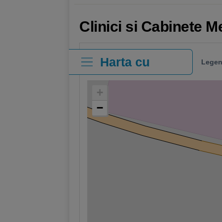
Clinici si Cabinete 
Harta cu
Legen
clinici
+
−