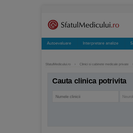
Autoevaluare
Interpretare analize
S
SfatulMedicului.ro
›
Clinici si cabinete medicale private
Cauta clinica potrivita
Neuro