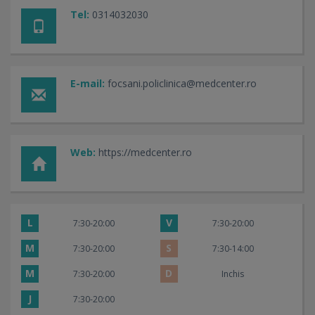
Tel:
0314032030
E-mail:
focsani.policlinica@medcenter.ro
Web:
https://medcenter.ro
L
V
7:30-20:00
7:30-20:00
M
S
7:30-20:00
7:30-14:00
M
D
7:30-20:00
Inchis
J
7:30-20:00