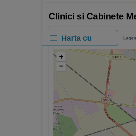
Clinici si Cabinete M
Harta cu
Legen
clinici
+
−