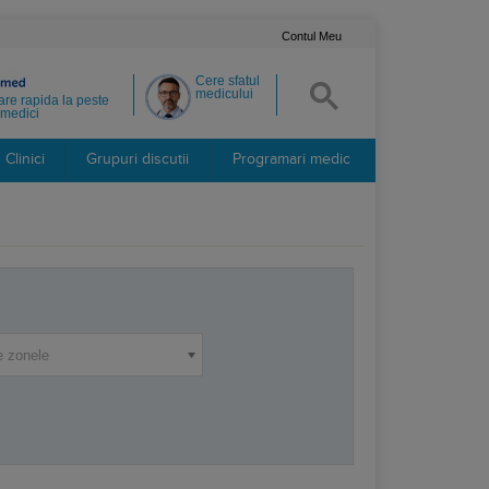
Contul Meu
Cere sfatul
medicului
re rapida la peste
medici
Clinici
Grupuri discutii
Programari medic
e zonele