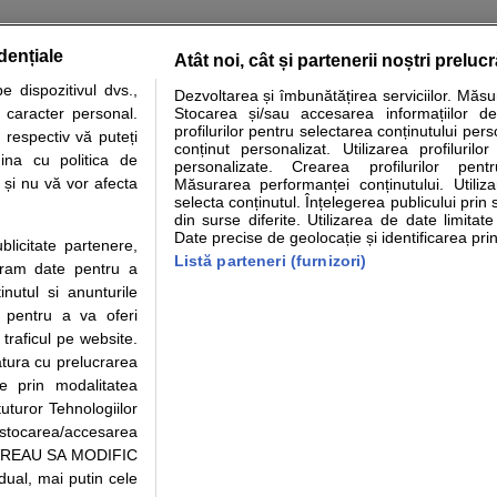
dențiale
Atât noi, cât și partenerii noștri preluc
 dispozitivul dvs.,
Dezvoltarea și îmbunătățirea serviciilor. Măs
tare analize
Specialitati medicale
Boli si afectiuni
Calculatoare
u caracter personal.
Stocarea și/sau accesarea informațiilor de
profilurilor pentru selectarea conținutului pers
 respectiv vă puteți
e informatii despre sanatate disponibile pe sfatulmedicului.ro au scop informativ si ed
conținut personalizat. Utilizarea profilurilor
ina cu politica de
personalizate. Crearea profilurilor pentr
analizelor medicale. Va sfatuim, ca pe langa informatia primita pe sfatulmedicului.ro s
i și nu vă vor afecta
Măsurarea performanței conținutului. Utiliz
ul de programari la medic Clickmed.
selecta conținutul. Înțelegerea publicului prin 
din surse diferite. Utilizarea de date limitat
Date precise de geolocație și identificarea prin
ublicitate partenere,
Drepturile consumatorului
Parteneri
Pen
Listă parteneri (furnizori)
ucram date pentru a
Protectia consumatorilor - ANPC
Inscriere clinica
Cli
nutul si anunturile
Solutionarea Alternativa a
Creaza cont medic
Ca
., pentru a va oferi
Litigiilor
Int
 traficul pe website.
Info consumator: 0800.080.999
Vi
atura cu prelucrarea
Parte din Grupul
Formulare europene - CNAS
Cli
te prin modalitatea
Ministerul Sanatatii - ANMDM
me
uturor Tehnologiilor
a stocarea/accesarea
pe “VREAU SA MODIFIC
ual, mai putin cele
95/2018, cu sediul in Bucuresti, Bulevardul Pierre de Coubertin, Office Building,