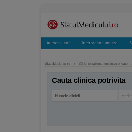
Autoevaluare
Interpretare analize
S
SfatulMedicului.ro
›
Clinici si cabinete medicale private
Cauta clinica potrivita
Medici