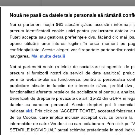
Nouă ne pasă ca datele tale personale să rămână confi
Noi și partenerii noștri
961
stocăm și/sau accesăm informații pe
Resurse:
Autoevaluare simptome
Interpre
precum identificatorii cookie unici pentru prelucrarea datelor c
Puteți accepta sau gestiona preferințele dvs. făcând clic mai jos,
Opiniile avizate ale medicilor, sfaturile si orice alt
opune utilizării unui interes legitim în orice moment pe pag
nici diagnosticul stabilit in urma investigatiilor si 
confidențialitate. Aceste alegeri vor fi raportate partenerilor noștr
ii punem la dispozitie pentru programare in sistem
navigarea.
Mai multe detalii
Noi si partenerii nostri (retelele de socializare si agentiile de p
Despre noi
Legal
precum si furnizorii nostri de servicii de date analitice) prel
Despre noi
Termeni si conditii
permite website-ului sa functioneze, pentru a personaliza conti
Contact
Politica de
publicitare afisate in functie de interesele si/sau profilul dvs
Intrebari frecvente
confidentialitate
functionalitati aferente retelelor de socializare si pentru a analiza
Consultanti
Politica de cookie
Beneficiati de drepturile prevazute de art. 15-22 din GDPR in leg
medicali
Modifica Setarile Cookie
datelor cu caracter personal. Aceste drepturi pot fi exercita
indicata
. Prin click pe “ACCEPT TOATE”, acceptati folosirea t
aici
de tip Cookie, care implica inclusiv acceptul dvs. cu privire l
© Copyright © 2005 - 2026
informatiilor de catre Vendor-ii cu care colaboram. Prin click 
SETARILE INDIVIDUAL” puteti schimba preferintele in mod individ
SFATUL MEDICULUI.ro S.A, CUI: RO 38847631, J40/19