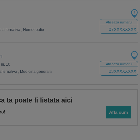
2
Afiseaza numarul
07XXXXXXXX
 alternativa
,
Homeopatie
3
n
 nr. 10
Afiseaza numarul
03XXXXXXXX
lternativa
,
Medicina generala
ca ta poate fi listata aici
ro!
Afla cum