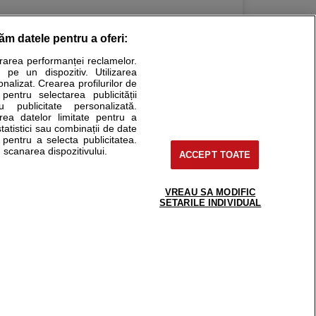
răm datele pentru a oferi:
urarea performanței reclamelor.
Stiri medicale
 pe un dispozitiv. Utilizarea
onalizat. Crearea profilurilor de
ucational. Ele nu pot substitui consultul medical direct si
 pentru selectarea publicității
u publicitate personalizată.
a consultati fie medicul Dvs., fie unul dintre medicii pe care
area datelor limitate pentru a
statistici sau combinații de date
e pentru a selecta publicitatea.
 scanarea dispozitivului.
ACCEPT TOATE
tru pacient
nici si cabinete
uta medic
VREAU SA MODIFIC
support@sfatulmedicului.ro
SETARILE INDIVIDUAL
reaba un medic
0374 109 268
deoConsult
ckmed - programari
dic
 Spatiul E6-11, etaj 6, sector 2, cod 021901