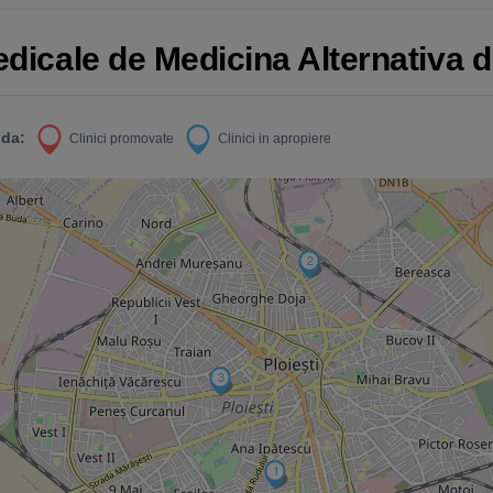
edicale de Medicina Alternativa di
da:
Clinici promovate
Clinici in apropiere
2
3
1