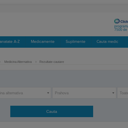
programa
7500 de 
anatate A-Z
Medicamente
Suplimente
Cauta medic
›
Medicina Alternativa
›
Rezultate cautare
na alternativa
Prahova
Toat