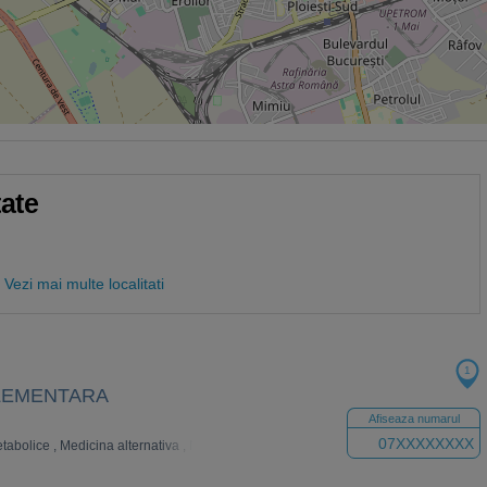
tate
Vezi mai multe localitati
1
LEMENTARA
Afiseaza numarul
07XXXXXXXX
metabolice
,
Medicina alternativa
,
Nutritie-diete
,
Apifitoterapie