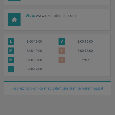
Web:
www.ozonoterapie.com
L
V
8:00-19:00
8:00-19:00
M
S
8:00-19:00
8:00-13:00
M
D
8:00-19:00
Inchis
J
8:00-19:00
Reprezinti o clinica medicala? Uite cum te putem ajuta!