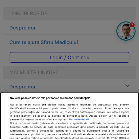
LINKURI RAPIDE
?
Despre noi
Cum te ajuta SfatulMedicului
Login / Cont nou
MAI MULTE LINKURI
Despre noi
Nouă ne pasă ca datele tale personale să rămână confidențiale
Legal
Noi și partenerii noștri
961
stocăm și/sau accesăm informații pe dispozitivul dvs., precum
identificatorii cookie unici pentru prelucrarea datelor cu caracter personal. Puteți accepta sau
gestiona preferințele dvs. făcând clic mai jos, respectiv vă puteți opune utilizării unui interes legitim
Drepturile consumatorului
în orice moment pe pagina cu politica de confidențialitate. Aceste alegeri vor fi raportate
partenerilor noștri și nu vă vor afecta navigarea.
Mai multe detalii
Noi si partenerii nostri (retelele de socializare si agentiile de publicitate partenere, precum si
furnizorii nostri de servicii de date analitice) prelucram date pentru a permite website-ului sa
Parteneri
functioneze, pentru a personaliza continutul si anunturile publicitare afisate in functie de
interesele si/sau profilul dvs., pentru a va oferi functionalitati aferente retelelor de socializare si
pentru a analiza traficul pe website. Beneficiati de drepturile prevazute de art. 15-22 din GDPR in