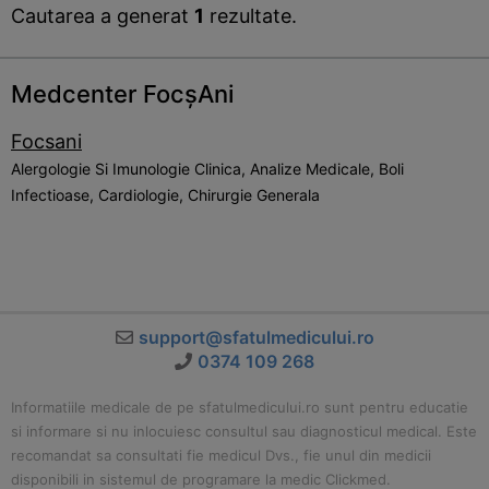
Cautarea a generat
1
rezultate.
Medcenter FocșAni
Focsani
Alergologie Si Imunologie Clinica, Analize Medicale, Boli
Infectioase, Cardiologie, Chirurgie Generala
support@sfatulmedicului.ro
0374 109 268
Informatiile medicale de pe sfatulmedicului.ro sunt pentru educatie
si informare si nu inlocuiesc consultul sau diagnosticul medical. Este
recomandat sa consultati fie medicul Dvs., fie unul din medicii
disponibili in sistemul de programare la medic Clickmed.