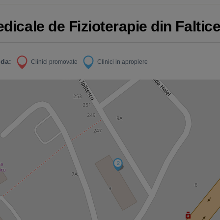
edicale de Fizioterapie din Faltice
da:
Clinici promovate
Clinici in apropiere
1
2