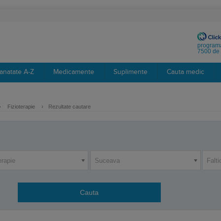
programa
7500 de 
anatate A-Z
Medicamente
Suplimente
Cauta medic
›
Fizioterapie
›
Rezultate cautare
erapie
Suceava
Falti