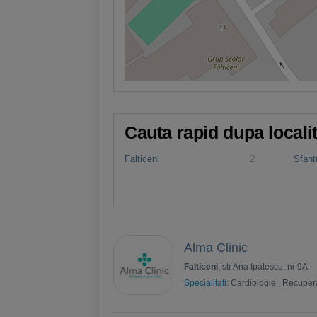
Cauta rapid dupa locali
Falticeni
2
Sfantu
Alma Clinic
Falticeni
, str Ana Ipatescu, nr 9A
Specialitati:
Cardiologie
,
Recuper