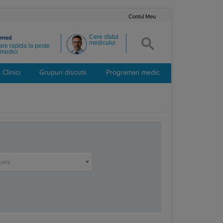
Contul Meu
Cere sfatul
medicului
re rapida la peste
medici
Clinici
Grupuri discutii
Programari medic
ceni