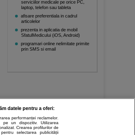
serviciilor medicale pe orice PC,
laptop, telefon sau tableta
afisare preferentiala in cadrul
articolelor
apie
,
Recuperare medicala
,
Chirurgie vasculara
,
Analize Medicale
,
Fizioterapie
,
prezenta in aplicatia de mobil
SfatulMedicului (iOS, Android)
programari online nelimitate primite
prin SMS si email
răm datele pentru a oferi:
urarea performanței reclamelor.
Stiri medicale
 pe un dispozitiv. Utilizarea
onalizat. Crearea profilurilor de
ucational. Ele nu pot substitui consultul medical direct si
 pentru selectarea publicității