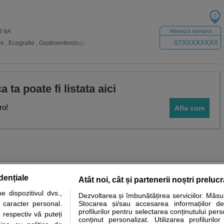
2
R 9A
Afiseaza numarul
07XXXXXXXX
ie
,
Ecografie
,
Gastroenterologie
,
Nutritie-diete
,
Neurologie
,
Psihiatrie
,
Kinetoter
ca ta poate fi listata aici
ro!
Afla cum
dențiale
Atât noi, cât și partenerii noștri preluc
 dispozitivul dvs.,
Dezvoltarea și îmbunătățirea serviciilor. Măs
tare analize
Specialitati medicale
Boli si afectiuni
Calculatoare
u caracter personal.
Stocarea și/sau accesarea informațiilor de
profilurilor pentru selectarea conținutului pers
 respectiv vă puteți
e informatii despre sanatate disponibile pe sfatulmedicului.ro au scop informativ si ed
conținut personalizat. Utilizarea profilurilor