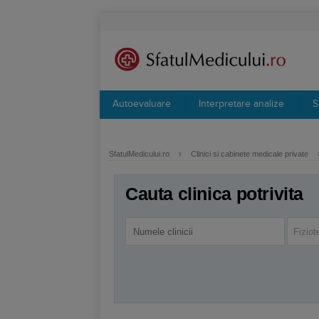
Autoevaluare
Interpretare analize
S
SfatulMedicului.ro
›
Clinici si cabinete medicale private
Cauta clinica potrivita
Fiziot