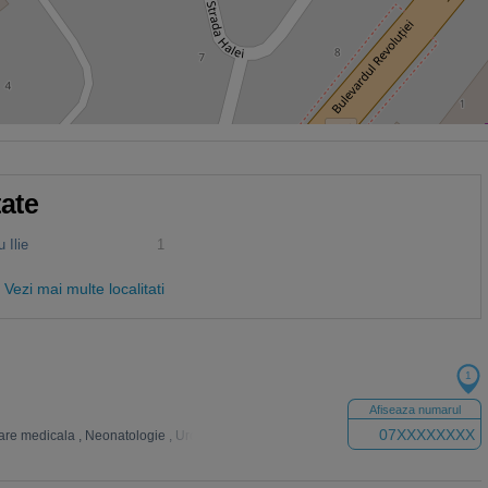
tate
 Ilie
1
Vezi mai multe localitati
1
Afiseaza numarul
07XXXXXXXX
are medicala
,
Neonatologie
,
Urologie
,
Chirurgie vasculara
,
Analize Medicale
,
Ne