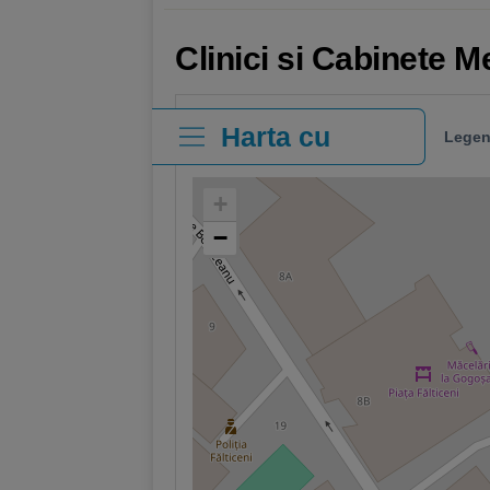
Clinici si Cabinete M
Harta cu
Legen
clinici
+
−