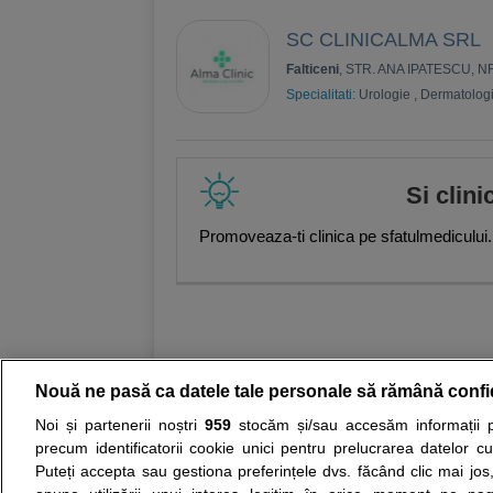
SC CLINICALMA SRL
Falticeni
, STR. ANA IPATESCU, N
Specialitati:
Urologie
,
Dermatolog
Si clini
Promoveaza-ti clinica pe sfatulmedicului.
Nouă ne pasă ca datele tale personale să rămână confi
Noi și partenerii noștri
959
stocăm și/sau accesăm informații pe
Resurse:
Autoevaluare simptome
Interpre
precum identificatorii cookie unici pentru prelucrarea datelor c
Puteți accepta sau gestiona preferințele dvs. făcând clic mai jos,
Opiniile avizate ale medicilor, sfaturile si orice alt