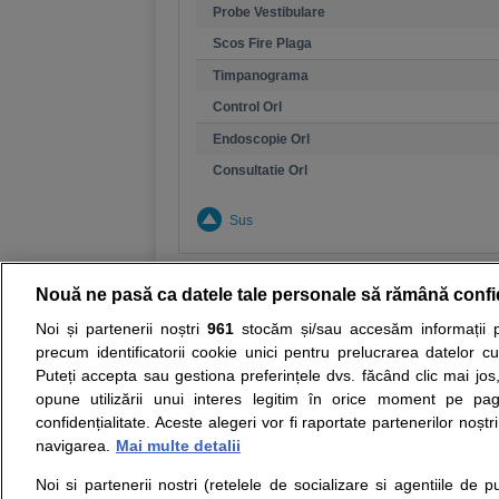
Probe Vestibulare
Scos Fire Plaga
Timpanograma
Control Orl
Endoscopie Orl
Consultatie Orl
Sus
Nouă ne pasă ca datele tale personale să rămână confi
Noi și partenerii noștri
961
stocăm și/sau accesăm informații pe
Resurse:
Autoevaluare simptome
Interpre
precum identificatorii cookie unici pentru prelucrarea datelor c
Puteți accepta sau gestiona preferințele dvs. făcând clic mai jos,
Opiniile avizate ale medicilor, sfaturile si orice alt
opune utilizării unui interes legitim în orice moment pe pag
nici diagnosticul stabilit in urma investigatiilor si 
confidențialitate. Aceste alegeri vor fi raportate partenerilor noștr
ii punem la dispozitie pentru programare in sistem
navigarea.
Mai multe detalii
Noi si partenerii nostri (retelele de socializare si agentiile de p
Despre noi
Legal