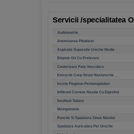
Servicii /specialitatea 
Audiometrie
Anemizarea Pituitarei
Aspiratie Supuratie Ureche Medie
Biopsie Orl Cu Prelevare
Cauterizare Pata Vasculara
Extractie Corp Strain Nas/ureche
Incizie Flegmon Periamigdalian
Infiltratii Cornete Nazale Cu Diprofos
Insuflatii Tubare
Miringotomie
Punctie Si Spalatura Sinus Maxilar
Spalatura Auriculara Per Ureche