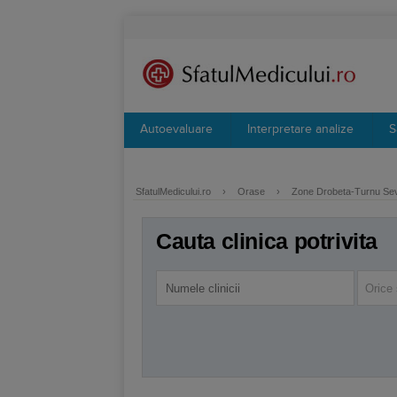
Autoevaluare
Interpretare analize
S
SfatulMedicului.ro
›
Orase
›
Zone Drobeta-Turnu Se
Cauta clinica potrivita
Orice 