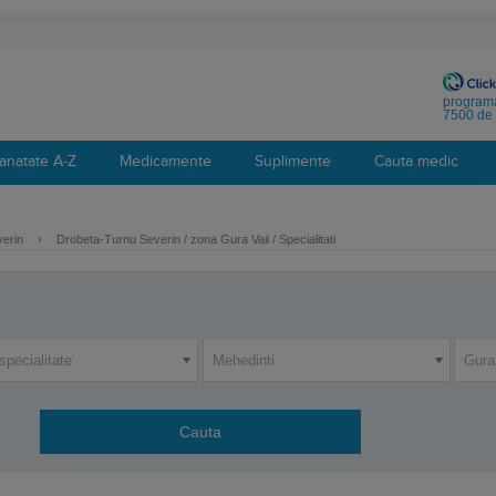
programa
7500 de 
anatate A-Z
Medicamente
Suplimente
Cauta medic
verin
›
Drobeta-Turnu Severin / zona Gura Vaii / Specialitati
specialitate
Mehedinti
Gura