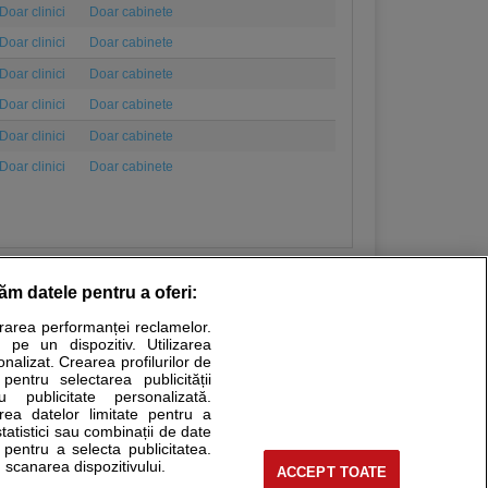
Doar clinici
Doar cabinete
Doar clinici
Doar cabinete
Doar clinici
Doar cabinete
Doar clinici
Doar cabinete
Doar clinici
Doar cabinete
Doar clinici
Doar cabinete
răm datele pentru a oferi:
urarea performanței reclamelor.
Stiri medicale
 pe un dispozitiv. Utilizarea
onalizat. Crearea profilurilor de
ucational. Ele nu pot substitui consultul medical direct si
 pentru selectarea publicității
u publicitate personalizată.
a consultati fie medicul Dvs., fie unul dintre medicii pe care
area datelor limitate pentru a
statistici sau combinații de date
e pentru a selecta publicitatea.
 scanarea dispozitivului.
ACCEPT TOATE
tru pacient