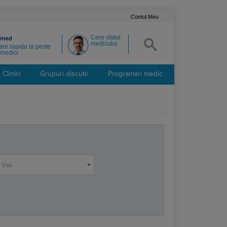
Contul Meu
Cere sfatul
medicului
re rapida la peste
medici
Clinici
Grupuri discutii
Programari medic
 Vaii