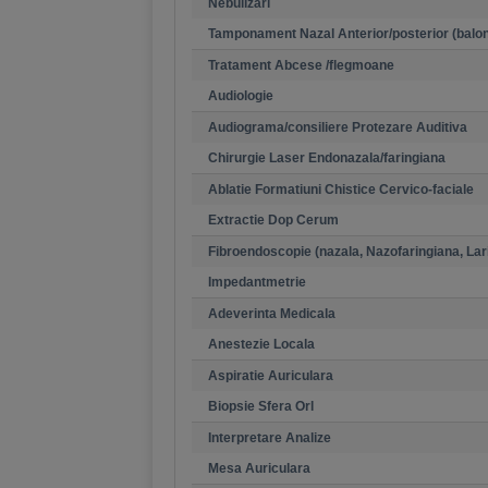
Nebulizari
Tamponament Nazal Anterior/posterior (balo
Tratament Abcese /flegmoane
Audiologie
Audiograma/consiliere Protezare Auditiva
Chirurgie Laser Endonazala/faringiana
Ablatie Formatiuni Chistice Cervico-faciale
Extractie Dop Cerum
Fibroendoscopie (nazala, Nazofaringiana, Lar
Impedantmetrie
Adeverinta Medicala
Anestezie Locala
Aspiratie Auriculara
Biopsie Sfera Orl
Interpretare Analize
Mesa Auriculara