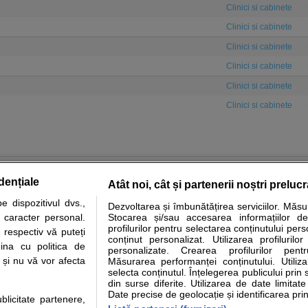
Clinici si cabinete
Clinici si cabinete
Clinici si cabinete
Clinici si cabinete
Clinici si cabinete
Clinici si cabinete
dențiale
Atât noi, cât și partenerii noștri preluc
 dispozitivul dvs.,
Dezvoltarea și îmbunătățirea serviciilor. Măs
tare analize
Specialitati medicale
Boli si afectiuni
Calculatoare
u caracter personal.
Stocarea și/sau accesarea informațiilor de
profilurilor pentru selectarea conținutului pers
 respectiv vă puteți
e informatii despre sanatate disponibile pe sfatulmedicului.ro au scop informativ si ed
conținut personalizat. Utilizarea profilurilor
ina cu politica de
personalizate. Crearea profilurilor pentr
analizelor medicale. Va sfatuim, ca pe langa informatia primita pe sfatulmedicului.ro s
i și nu vă vor afecta
Măsurarea performanței conținutului. Utiliz
ul de programari la medic Clickmed.
selecta conținutul. Înțelegerea publicului prin 
din surse diferite. Utilizarea de date limitat
Date precise de geolocație și identificarea prin
ublicitate partenere,
Drepturile consumatorului
Parteneri
Pen