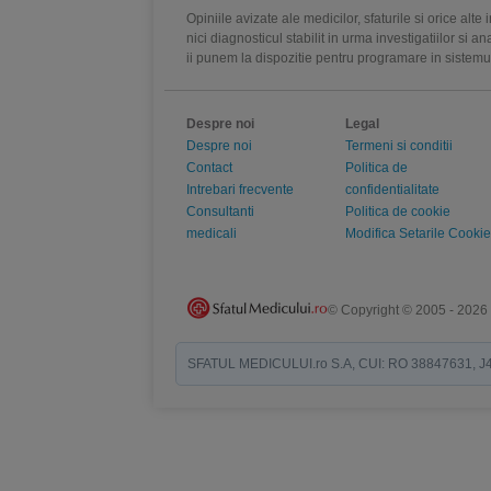
Opiniile avizate ale medicilor, sfaturile si orice alt
nici diagnosticul stabilit in urma investigatiilor si 
ii punem la dispozitie pentru programare in sistem
Despre noi
Legal
Despre noi
Termeni si conditii
Contact
Politica de
Intrebari frecvente
confidentialitate
Consultanti
Politica de cookie
medicali
Modifica Setarile Cookie
© Copyright © 2005 - 2026
SFATUL MEDICULUI.ro S.A, CUI: RO 38847631, J40/19