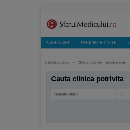
Autoevaluare
Interpretare analize
S
SfatulMedicului.ro
›
Clinici si cabinete medicale private
Cauta clinica potrivita
Orl