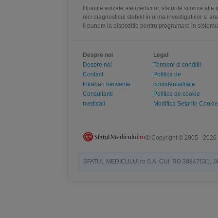
Opiniile avizate ale medicilor, sfaturile si orice alt
nici diagnosticul stabilit in urma investigatiilor si 
ii punem la dispozitie pentru programare in sistem
Despre noi
Legal
Despre noi
Termeni si conditii
Contact
Politica de
Intrebari frecvente
confidentialitate
Consultanti
Politica de cookie
medicali
Modifica Setarile Cookie
© Copyright © 2005 - 2026
SFATUL MEDICULUI.ro S.A, CUI: RO 38847631, J40/19