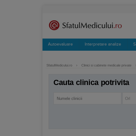
Autoevaluare
Interpretare analize
S
SfatulMedicului.ro
›
Clinici si cabinete medicale private
Cauta clinica potrivita
Orl