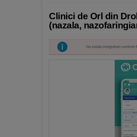
Clinici de Orl din Dr
(nazala, nazofaringian
Nu exista inregistrari conform 