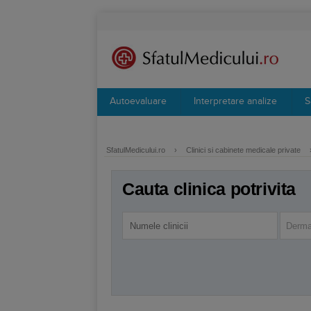
Autoevaluare
Interpretare analize
S
SfatulMedicului.ro
›
Clinici si cabinete medicale private
Cauta clinica potrivita
Derma