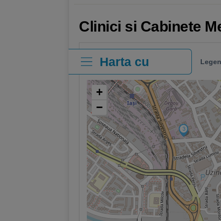
Clinici si Cabinete M
Harta cu
Legen
clinici
+
−
3