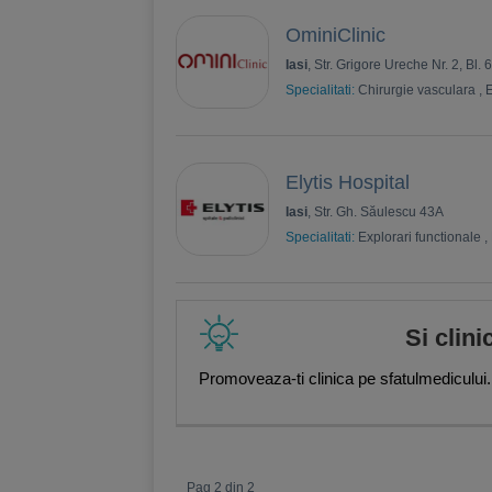
OminiClinic
Iasi
, Str. Grigore Ureche Nr. 2, Bl. 
Specialitati:
Chirurgie vasculara
,
E
Elytis Hospital
Iasi
, Str. Gh. Săulescu 43A
Specialitati:
Explorari functionale
,
Si clini
Promoveaza-ti clinica pe sfatulmedicului.
Pag 2 din 2