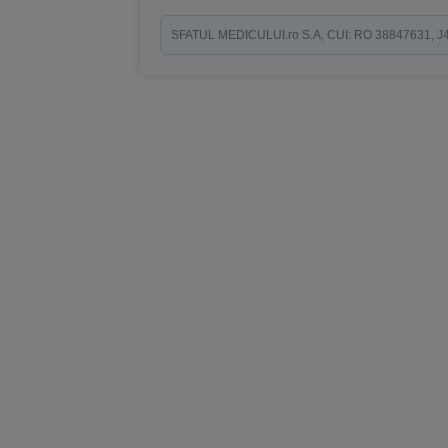
SFATUL MEDICULUI.ro S.A, CUI: RO 38847631, J40/19