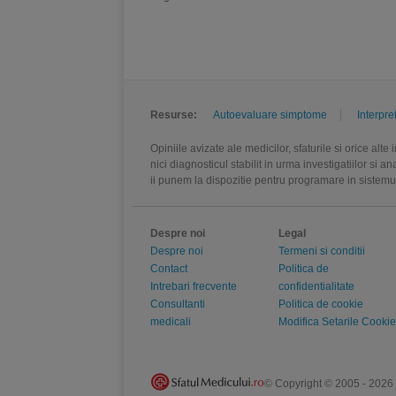
Resurse:
Autoevaluare simptome
Interpre
Opiniile avizate ale medicilor, sfaturile si orice alt
nici diagnosticul stabilit in urma investigatiilor si 
ii punem la dispozitie pentru programare in sistem
Despre noi
Legal
Despre noi
Termeni si conditii
Contact
Politica de
Intrebari frecvente
confidentialitate
Consultanti
Politica de cookie
medicali
Modifica Setarile Cookie
© Copyright © 2005 - 2026