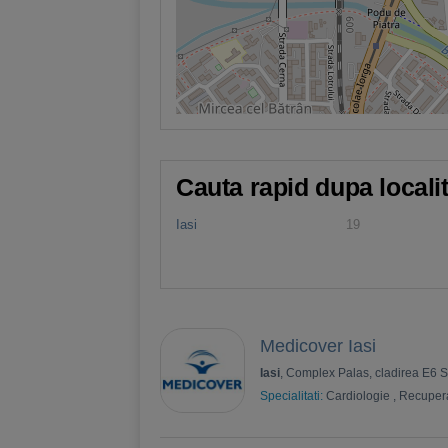
Cauta rapid dupa locali
Iasi
19
Medicover Iasi
Iasi
, Complex Palas, cladirea E6 St
Specialitati:
Cardiologie
,
Recuper