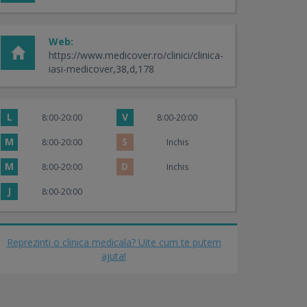
Web:
https://www.medicover.ro/clinici/clinica-
iasi-medicover,38,d,178
L
V
8:00-20:00
8:00-20:00
M
S
8:00-20:00
Inchis
M
D
8:00-20:00
Inchis
J
8:00-20:00
Reprezinti o clinica medicala? Uite cum te putem
ajuta!