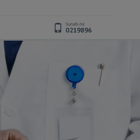
Sunati-ne
t
0219896