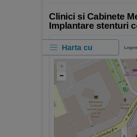
Clinici si Cabinete M
Implantare stenturi 
Harta cu
Legen
clinici
+
−