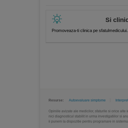
Si clini
Promoveaza-ti clinica pe sfatulmedicului.
Resurse:
Autoevaluare simptome
Interpre
Opiniile avizate ale medicilor, sfaturile si orice alt
nici diagnosticul stabilit in urma investigatiilor si 
ii punem la dispozitie pentru programare in sistem