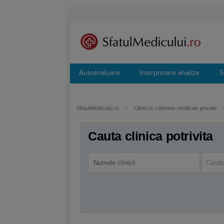
Autoevaluare
Interpretare analize
S
SfatulMedicului.ro
›
Clinici si cabinete medicale private
Cauta clinica potrivita
Cardio