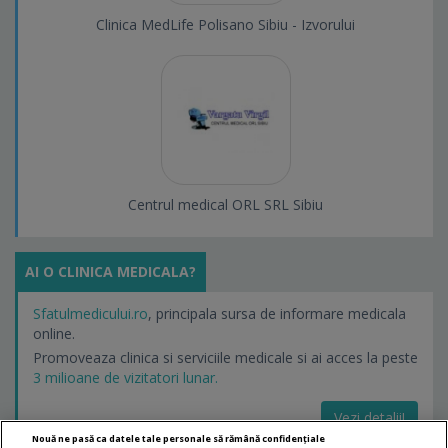
Clinica MedLife Polisano Sibiu - Izvorului
Centrul medical ORL SRL Sibiu
AI O CLINICA MEDICALA?
Sfatulmedicului.ro
, principala sursa de informare medicala
online.
Promoveaza clinica si serviciile medicale si ai acces la peste
3 milioane de vizitatori lunar.
Vezi detalii!
Nouă ne pasă ca datele tale personale să rămână confidențiale