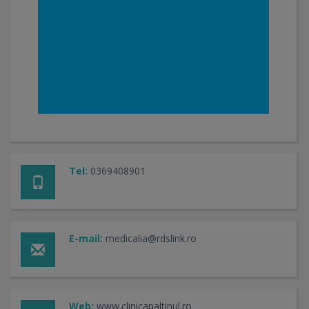
Tel:
0369408901
E-mail:
medicalia@rdslink.ro
Web:
www.clinicapaltinul.ro