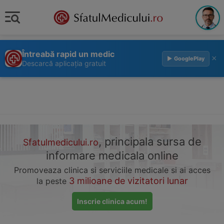
Întreabă rapid un medic
×
▶ GooglePlay
Descarcă aplicația gratuit
, principala sursa de
Sfatulmedicului.ro
informare medicala online
Promoveaza clinica si serviciile medicale si ai acces
3 milioane de vizitatori lunar
la peste
Inscrie clinica acum!