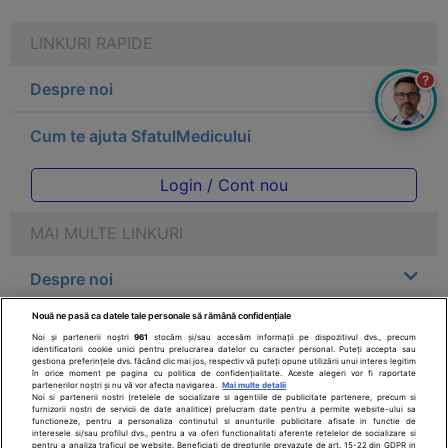
LINKURI RAPIDE
?
Despre noi
Cum te ajuta SfatulMedicului
Login / Cont nou
MAI MULTE LINKURI
Despre noi
Nouă ne pasă ca datele tale personale să rămână confidențiale
Legal
Noi și partenerii noștri
961
stocăm și/sau accesăm informații pe dispozitivul dvs., precum
identificatorii cookie unici pentru prelucrarea datelor cu caracter personal. Puteți accepta sau
gestiona preferințele dvs. făcând clic mai jos, respectiv vă puteți opune utilizării unui interes legitim
Drepturile consumatorului
în orice moment pe pagina cu politica de confidențialitate. Aceste alegeri vor fi raportate
partenerilor noștri și nu vă vor afecta navigarea.
Mai multe detalii
Noi si partenerii nostri (retelele de socializare si agentiile de publicitate partenere, precum si
furnizorii nostri de servicii de date analitice) prelucram date pentru a permite website-ului sa
Parteneri
functioneze, pentru a personaliza continutul si anunturile publicitare afisate in functie de
interesele si/sau profilul dvs., pentru a va oferi functionalitati aferente retelelor de socializare si
pentru a analiza traficul pe website. Beneficiati de drepturile prevazute de art. 15-22 din GDPR in