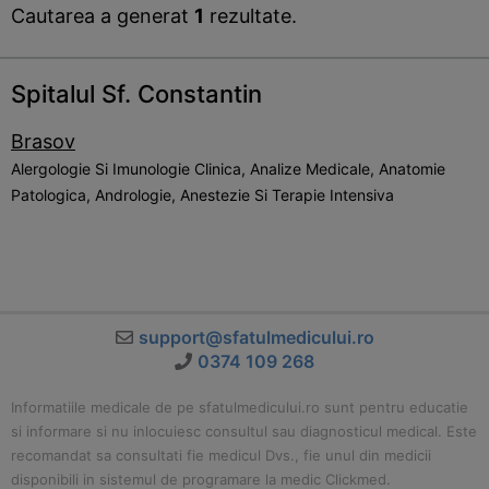
Cautarea a generat
1
rezultate.
Spitalul Sf. Constantin
Brasov
Alergologie Si Imunologie Clinica, Analize Medicale, Anatomie
Patologica, Andrologie, Anestezie Si Terapie Intensiva
support@sfatulmedicului.ro
0374 109 268
Informatiile medicale de pe sfatulmedicului.ro sunt pentru educatie
si informare si nu inlocuiesc consultul sau diagnosticul medical. Este
recomandat sa consultati fie medicul Dvs., fie unul din medicii
disponibili in sistemul de programare la medic Clickmed.