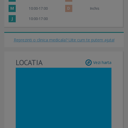
M
D
10:00-17:00
Inchis
J
10:00-17:00
Reprezinti o clinica medicala? Uite cum te putem ajuta!
LOCATIA
Vezi harta