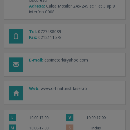
Bucuresti
Adresa:
Calea Mosilor 245-249 sc 1 et 3 ap 8
interfon C008
Tel:
0727438089
Fax:
0212111578
E-mail:
cabinetorl@yahoo.com
Web:
www.orl-naturist-laser.ro
L
V
10:00-17:00
10:00-17:00
M
S
10:00-17:00
Inchis